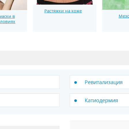
Растяжки на коже
Мезо
маски в
словиях
Ревитализация
Катиодермия