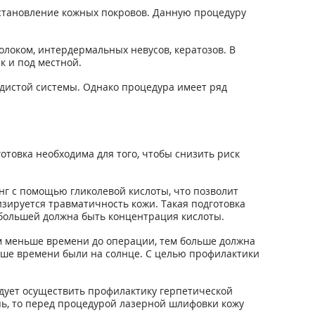
сстановление кожных покровов. Данную процедуру
локом, интердермальных невусов, кератозов. В
 и под местной.
удистой системы. Однако процедура имеет ряд
отовка необходима для того, чтобы снизить риск
г с помощью гликолевой кислоты, что позволит
изируется травматичность кожи. Такая подготовка
большей должна быть концентрация кислоты.
м меньше времени до операции, тем больше должна
ьше времени были на солнце. С целью профилактики
едует осуществить профилактику герпетической
пь, то перед процедурой лазерной шлифовки кожу