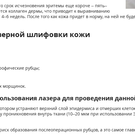
то срок исчезновения эритемы еще короче – пять–
ется коллаген дермы, что приводит к выравниванию
–6 недель. После того как кожа придет в норму, на ней не буд
азерной шлифовки кожи
трофические рубцы;
их морщинок.
ользования лазера для проведения данн
отором устраняют верхний слой эпидермиса и отмерших клеток
ну проникновения внутрь ткани (10–20 мкм при использовании 
риск образования послеоперационных рубцов, а это самое глав