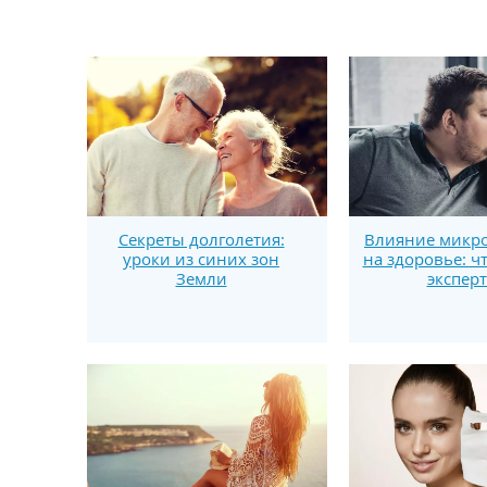
Секреты долголетия:
Влияние микро
уроки из синих зон
на здоровье: ч
Земли
экспер