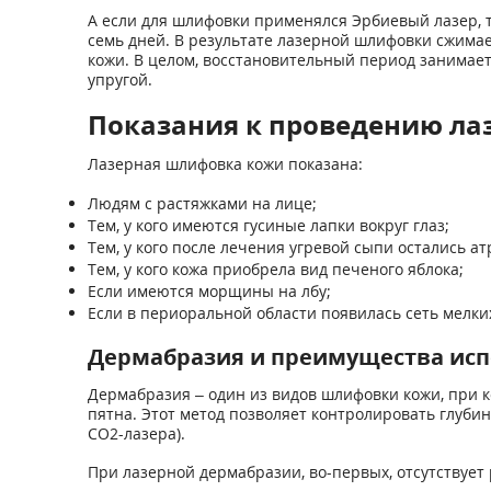
А если для шлифовки применялся Эрбиевый лазер, 
семь дней. В результате лазерной шлифовки сжима
кожи. В целом, восстановительный период занимает 4
упругой.
Показания к проведению л
Лазерная шлифовка кожи показана:
Людям с растяжками на лице;
Тем, у кого имеются гусиные лапки вокруг глаз;
Тем, у кого после лечения угревой сыпи остались а
Тем, у кого кожа приобрела вид печеного яблока;
Если имеются морщины на лбу;
Если в периоральной области появилась сеть мелк
Дермабразия и преимущества исп
Дермабразия – один из видов шлифовки кожи, при к
пятна. Этот метод позволяет контролировать глуби
СО2-лазера).
При лазерной дермабразии, во-первых, отсутствует 