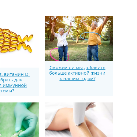
Сможем ли мы добавить
больше активной жизни
s. витамин D:
к нашим годам?
брать для
я иммунной
стемы?