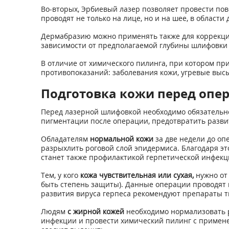
Во-вторых, Эрбиевый лазер позволяет провести по
проводят не только на лице, но и на шее, в области 
Дермабразию можно применять также для коррекции 
зависимости от предполагаемой глубины шлифовки 
В отличие от химического пилинга, при котором пр
противопоказаний: заболевания кожи, угревые высы
Подготовка кожи перед опе
Перед лазерной шлифовкой необходимо обязательно п
пигментации после операции, предотвратить разви
Обладателям
нормальной кожи
за две недели до оп
разрыхлить роговой слой эпидермиса. Благодаря эт
станет также профилактикой герпетической инфекц
Тем, у кого
кожа чувствительная или сухая,
нужно от 
быть степень защиты). Данные операции проводят 
развития вируса герпеса рекомендуют препараты т
Людям
с жирной кожей
необходимо нормализовать р
инфекции и провести химический пилинг с применен