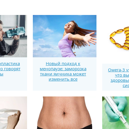
пластика
Новый подход к
то говорят
менопаузе: заморозка
Омега-3 v
ты
ткани яичника может
что вы
изменить все
здоровь
си