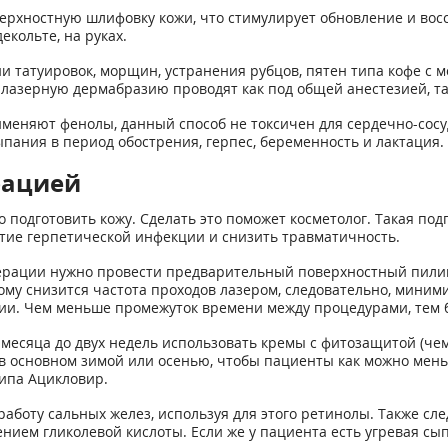
верхностную шлифовку кожи, что стимулирует обновление и во
декольте, на руках.
татуировок, морщин, устранения рубцов, пятен типа кофе с мо
лазерную дермабразию проводят как под общей анестезией, так
именяют фенолы, данный способ не токсичен для сердечно-сос
пания в период обострения, герпес, беременность и лактация.
рацией
одготовить кожу. Сделать это поможет косметолог. Такая подг
тие герпетической инфекции и снизить травматичность.
ерации нужно провести предварительный поверхностный пилин
ому снизится частота проходов лазером, следовательно, миним
ии. Чем меньше промежуток времени между процедурами, тем 
месяца до двух недель использовать кремы с фитозащитой (че
в основном зимой или осенью, чтобы пациенты как можно мен
ипа Ацикловир.
аботу сальных желез, используя для этого ретинолы. Также сл
ием гликолевой кислоты. Если же у пациента есть угревая сы