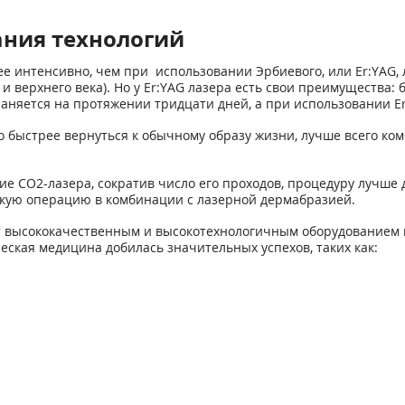
ния технологий
ее интенсивно, чем при использовании Эрбиевого, или Er:YAG, 
и верхнего века). Но у Er:YAG лазера есть свои преимущества:
няется на протяжении тридцати дней, а при использовании Er
о быстрее вернуться к обычному образу жизни, лучше всего ко
е СО2-лазера, сократив число его проходов, процедуру лучше 
кую операцию в комбинации с лазерной дермабразией.
т высококачественным и высокотехнологичным оборудованием и
еская медицина добилась значительных успехов, таких как: