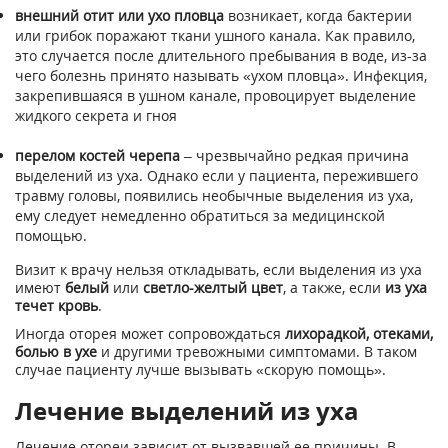
внешний отит или ухо пловца
возникает, когда бактерии
или грибок поражают ткани ушного канала. Как правило,
это случается после длительного пребывания в воде, из-за
чего болезнь принято называть «ухом пловца». Инфекция,
закрепившаяся в ушном канале, провоцирует выделение
жидкого секрета и гноя
перелом костей черепа
– чрезвычайно редкая причина
выделений из уха. Однако если у пациента, пережившего
травму головы, появились необычные выделения из уха,
ему следует немедленно обратиться за медицинской
помощью.
Визит к врачу нельзя откладывать, если выделения из уха
имеют
белый
или
светло-желтый цвет
, а также, если
из уха
течет кровь
.
Иногда оторея может сопровождаться
лихорадкой, отеками,
болью в ухе
и другими тревожными симптомами. В таком
случае пациенту лучше вызывать «скорую помощь».
Лечение выделений из уха
Лечение отореи зависит от вызвавшей ее причины. В