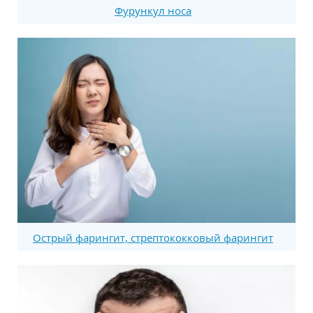
Фурункул носа
Острый фарингит, стрептококковый фарингит