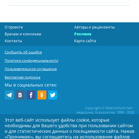
О проекте
Авторы и рецензенты
Врачам и клиникам
Реклама
Контакты
Карта сайта
Сообщить об ошибке
Политика конфиденциальности
Пользовательское соглашение
Бесплатная подписка
Мы в социальных сетях:
Copyright © MedicInform.Net -
медицина, психология, 1999 - 2026
Этот веб-сайт использует файлы cookie, которые
необходимы для Вашего удобства при пользовании сайтом
Копирование или иное распространение статей нашего сайта строго
воспрещается. Копирование раздела "Новости" допускается при наличии
и для статистических данных о посещаемости сайта. Нажав
активной открытой для поисковиков ссылки на MedicInform.Net
«Принимаю», вы соглашаетесь на использование файлов