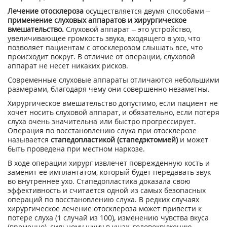
Лечение отосклероза
осуществляется двумя способами –
применение слуховых аппаратов и хирургическое
вмешательство.
Слуховой аппарат – это устройство,
увеличивающее громкость звука, входящего в ухо, что
позволяет пациентам с отосклерозом слышать все, что
происходит вокруг. В отличие от операции, слуховой
аппарат не несет никаких рисков.
Современные слуховые аппараты отличаются небольшими
размерами, благодаря чему они совершенно незаметны.
Хирургическое вмешательство допустимо, если пациент не
хочет носить слуховой аппарат, и обязательно, если потеря
слуха очень значительна или быстро прогрессирует.
Операция по восстановлению слуха при отосклерозе
называется
стапедопластикой (стапедэктомией)
и может
быть проведена при местном наркозе.
В ходе операции хирург извлечет поврежденную кость и
заменит ее имплантатом, который будет передавать звук
во внутреннее ухо. Стапедопластика доказала свою
эффективность и считается одной из самых безопасных
операций по восстановлению слуха. В редких случаях
хирургическое лечение отосклероза может привести к
потере слуха (1 случай из 100), изменению чувства вкуса
(временно), сильному шуму в ушах, головокружению