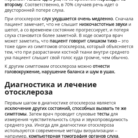
второму
. Соответственно, в 70% случаев речь идет о
двусторонней потере слуха.
При отосклерозе
слух ухудшается очень медленно
. Сначала
пациент замечает, что не слышит
низкочастотные звуки
и
шепот, а со временем состояние прогрессирует, и потеря
слуха становится более заметной. В ходе осмотра врач
может заметить, что
пациент говорит слишком тихо
– это
тоже один из симптомов отосклероза, который объясняется
тем, что при разрастании костной ткани внутри среднего
уха пациент слышит свой голос куда громче, чем обычно.
К другим симптомам отосклероза можно
отнести
головокружение, нарушение баланса и шум в ушах.
Диагностика и лечение
отосклероза
Первым шагом в диагностике отосклероза является
исключение других состояний, способных вызвать те же
симптомы
. Затем врач проводит слуховые
тесты
для
измерения чувствительность слуха и звукопроводимость
среднего уха. Иногда для диагностики отосклероза
используются современные методы визуализации –
например,
компьютерная томография органов слуха
.