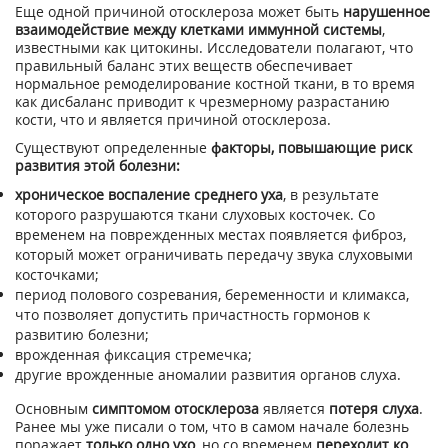
Еще одной причиной отосклероза может быть
нарушенное
взаимодействие между клетками иммунной системы
,
известными как цитокины. Исследователи полагают, что
правильный баланс этих веществ обеспечивает
нормальное ремоделирование костной ткани, в то время
как дисбаланс приводит к чрезмерному разрастанию
кости, что и является причиной отосклероза.
Существуют определенные
факторы, повышающие риск
развития этой болезни:
хроническое воспаление среднего уха
, в результате
которого разрушаются ткани слуховых косточек. Со
временем на поврежденных местах появляется фиброз,
который может ограничивать передачу звука слуховыми
косточками;
период полового созревания, беременности и климакса,
что позволяет допустить причастность гормонов к
развитию болезни;
врожденная фиксация стремечка;
другие врожденные аномалии развития органов слуха.
Основным
симптомом отосклероза
является
потеря слуха
.
Ранее мы уже писали о том, что в самом начале болезнь
поражает
только одно ухо
, но со временем
переходит ко