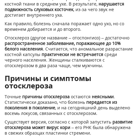
костной ткани в среднем ухе. В результате,
нарушается
подвижность слуховых косточек
, из-за чего звук не
достигает внутреннего уха.
Как правило, болезнь сначала поражает одно ухо, но со
временем добирается и до второго.
Отосклероз (другое название – отоспонгиоз) – достаточно
распространенное заболевание, поражающее до 10%
белого населения
. Считается, что аномальное разрастание
костной капсулы
практически не встречается
среди
черного населения. Женщины сталкиваются с
отосклерозом в два раза чаще, чем мужчины.
Причины и симптомы
отосклероза
Точные
причины отосклероза
остаются
неясными
.
Статистически доказано, что болезнь
передается из
поколения в поколение
, и на сегодняшний день выделено
восемь локусов, связанных с отосклерозом.
Существует версия, согласно с которой запустить
развитие
отосклероза может вирус кори
– его РНК была обнаружена
в свежих образцах пластинки стремени.