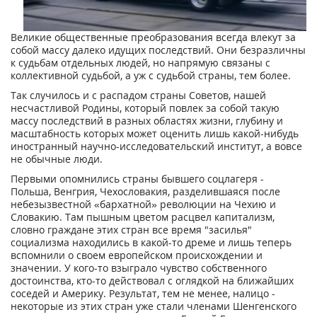
Великие общественные преобразования всегда влекут за
собой массу далеко идущих последствий. Они безразличны
к судьбам отдельных людей, но напрямую связаны с
коллективной судьбой, а уж с судьбой страны, тем более.
Так случилось и с распадом страны Советов, нашей
несчастливой Родины, который повлек за собой такую
массу последствий в разных областях жизни, глубину и
масштабность которых может оценить лишь какой-нибудь
иностранный научно-исследовательский институт, а вовсе
не обычные люди.
Первыми опомнились страны бывшего соцлагеря -
Польша, Венгрия, Чехословакия, разделившаяся после
небезызвестной «бархатной» революции на Чехию и
Словакию. Там пышным цветом расцвел капитализм,
словно граждане этих стран все время "засилья"
социализма находились в какой-то дреме и лишь теперь
вспомнили о своем европейском происхождении и
значении. У кого-то взыграло чувство собственного
достоинства, кто-то действовал с оглядкой на ближайших
соседей и Америку. Результат, тем не менее, налицо -
некоторые из этих стран уже стали членами Шенгенского