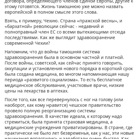
договора, определяющего членов Единой Европы, другие к
этому готовятся. Жизнь тамошнюю уже можно назвать
европейской в полном смысле этого слова.
Взять, к примеру, Чехию. Страна «пражской весны», и
«бархатной» революции сейчас - недавний и
полноправный член ЕС со всеми вытекающими отсюда
последствиями. Как же выглядит здравоохранение
современной Чехии?
Напомним, что до войны тамошняя система
здравоохранения была в основном частной и платной.
После войны, советской, как сейчас принято говорить,
оккупации и установления нового порядка в короткий срок
была создана медицина, во многом напоминающая нашу
периода «развитого социализма». То есть бесплатное
медицинское обслуживание, участковые врачи, низкие
цены на лекарства в аптеках.
После того, как все перевернулось с ног на голову (или
наоборот, как кому нравится) чешское правительство
провело полную реорганизацию системы
здравоохранения. В качестве идеала, к которому надо
стремиться, была принята страховая медицина, а
медицинские учреждения приватизированы. В стране, где
практически не было лет безвременья, как у нас, эти новые
начинания воплотились и заработали очень быстро. Как