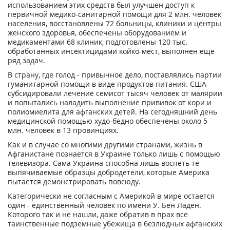
использованием этих средств был улучшен доступ к
первичной медико-санитарной помощи для 2 млн. человек
населения, восстановлены 72 больницы, клиники и центры
женского здоровья, обеспечены оборудованием и
медикаментами 68 клиник, подготовлены 120 тыс.
обработанных инсектицидами койко-мест, выполнен еще
ряд задач.
В страну, где голод - привычное дело, поставлялись партии
гуманитарной помощи в виде продуктов питания. США
субсидировали лечение семисот тысяч человек от малярии
и попытались наладить выполнение прививок от кори и
полиомиелита для афганских детей. На сегодняшний день
медицинской помощью худо-бедно обеспечены около 5
млн. человек в 13 провинциях.
Как и в случае со многими другими странами, жизнь в
Афганистане познается в Украине только лишь с помощью
телевизора. Сама Украина способна лишь воспеть те
выпячиваемые образцы добродетели, которые Америка
пытается демонстрировать повсюду.
Категорически не согласным с Америкой в мире остается
один - единственный человек по имени У. Бен Ладен.
Которого так и не нашли, даже обратив в прах все
таинственные подземные убежища в безлюдных афганских