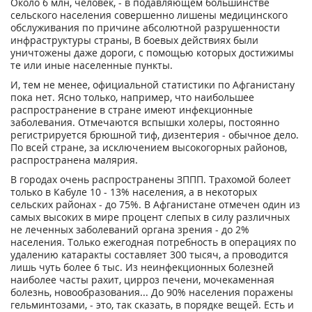
Около 6 млн, человек, - в подавляющем большинстве
сельского населения совершенно лишены медицинского
обслуживания по причине абсолютной разрушенности
инфраструктуры страны, В боевых действиях были
уничтожены даже дороги, с помощью которых достижимы
те или иные населенные пункты.
И, тем не менее, официальной статистики по Афганистану
пока нет. Ясно только, например, что наибольшее
распространение в стране имеют инфекционные
заболевания. Отмечаются вспышки холеры, постоянно
регистрируется брюшной тиф, дизентерия - обычное дело.
По всей стране, за исключением высокогорных районов,
распространена малярия.
В городах очень распространены ЗППП. Трахомой болеет
только в Кабуле 10 - 13% населения, а в некоторых
сельских районах - до 75%. В Афганистане отмечен один из
самых высоких в мире процент слепых в силу различных
не леченных заболеваний органа зрения - до 2%
населения. Только ежегодная потребность в операциях по
удалению катаракты составляет 300 тысяч, а проводится
лишь чуть более 6 тыс. Из неинфекционных болезней
наиболее часты рахит, цирроз печени, мочекаменная
болезнь, новообразования... До 90% населения поражены
гельминтозами, - это, так сказать, в порядке вещей. Есть и