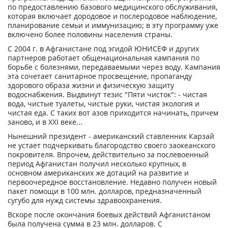
по предоставлению базового медицинского обслуживания,
которая включает дородовое и послеродовое наблюдение,
планирование семьи и иммунизацию; в эту программу уже
включено более половины населения страны.
С 2004 г. в Афганистане под эгидой ЮНИСЕФ и других
партнеров работает общенациональная кампания по
борьбе с болезнями, передаваемыми через воду. Кампания
эта сочетает санитарное просвещение, пропаганду
здорового образа жизни и физическую защиту
водоснабжения. Выдвинут тезис "Пяти чисток": - чистая
вода, чистые туалеты, чистые руки, чистая экология и
чистая еда. С таких вот азов приходится начинать, причем
заново, и в XXI веке...
Нынешний президент - американский ставленник Карзай
не устает подчеркивать благородство своего заокеанского
покровителя. Впрочем, действительно за послевоенный
период Афганистан получил несколько крупных, в
основном американских же дотаций на развитие и
первоочередное восстановление. Недавно получен новый
пакет помощи в 100 млн. долларов, предназначенный
сугубо для нужд системы здравоохранения.
Вскоре после окончания боевых действий Афганистаном
была получена сумма в 23 млн. долларов. С