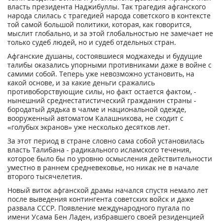
власть президента Наджибуллы. Так трагедия афганского
народа слилась с трагедией народа советского в контексте
той самой большой политики, которая, как говорится,
мыслит глобально, и за этой глобальностью не замечает не
только судеб людей, но и судеб отдельных стран.
Афганские душаны, состоявшиеся моджахеды и будущие
талибы оказались упорными противниками даже в войне с
самими собой. Теперь уже невозможно установить, на
какой основе, и за какие деньги сражались
противоборствующие силы, но факт остается фактом, -
нынешний среднестатистический гражданин страны -
бородатый дядька в чалме и национальной одежде,
вооруженный автоматом Калашникова, не сходит с
«голубых экранов» уже несколько десятков лет.
За этот период в стране словно сама собой установилась
власть Талибана - радикального исламского течения,
которое было бы по уровню осмысления действительности
уместно в раннем средневековье, но никак не в начале
второго тысячелетия.
Новый виток афганской драмы начался спустя немало лет
после выведения контингента советских войск и даже
развала СССР. Появление международного пугала по
имени Усама Бен Ладен, избравшего своей резиденцией