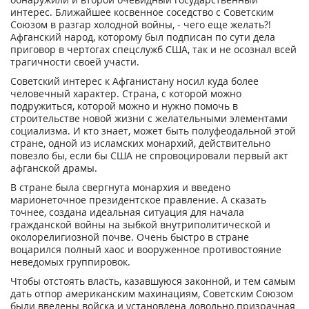
интерес. Ближайшее косвенное соседство с Советским
Союзом в разгар холодной войны, - чего еще желать?!
Афганский народ, которому был подписан по сути дела
приговор в чертогах спецслужб США, так и не осознал всей
трагичности своей участи.
Советский интерес к Афганистану носил куда более
человечный характер. Страна, с которой можно
подружиться, которой можно и нужно помочь в
строительстве новой жизни с желательными элементами
социализма. И кто знает, может быть полуфеодальной этой
стране, одной из исламских монархий, действительно
повезло бы, если бы США не спровоцировали первый акт
афганской драмы.
В стране была свергнута монархия и введено
марионеточное президентское правление. А сказать
точнее, создана идеальная ситуация для начала
гражданской войны на зыбкой внутриполитической и
околорелигиозной почве. Очень быстро в стране
воцарился полный хаос и вооруженное противостояние
неведомых группировок.
Чтобы отстоять власть, казавшуюся законной, и тем самым
дать отпор американским махинациям, Советским Союзом
были введены войска и установлена довольно призрачная