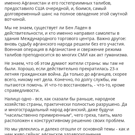
именно Афганистан и его гостеприимных талибов,
предоставило США очередной, и, боимся, самый
долговременный шанс на полное овладение этой смутной
вотчиной.
Мы не знаем, существует ли Бен Ладен в
действительности, и кто именно направил самолеты в
здания Международного торгового центра. Важно другое:
вновь судьбу афганского народа решили без его участия.
Военная операция в Афганистане и свержение режима
талибов преподносится во многих СМИ как акт гуманизма.
Не знаем, что об этом думают жители страны: мы там не
были. Хорошо, если действительно прекратилась 23-х
летняя гражданская война. Да только до афганцев, скорее
всего, никому нет дела. Конечно, по долгу службы, им
пытаются помочь. И что-то восстановить, - что-то, кроме
справедливости.
Налицо одно - все, как сказали бы раньше, народное
хозяйство страны, практически полностью разрушено. Да
и многострадальный народ афганский, даже будучи
"насильственно примиренным", чего греха, таить, мало
расположен к конструктивному решению своих проблем.
Но мы увлеклись и далеко отошли от основной темы - как и
чем живо сейчас афганское здравоохранение.