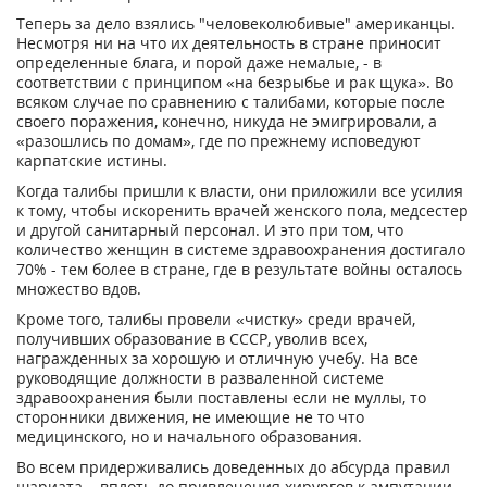
Теперь за дело взялись "человеколюбивые" американцы.
Несмотря ни на что их деятельность в стране приносит
определенные блага, и порой даже немалые, - в
соответствии с принципом «на безрыбье и рак щука». Во
всяком случае по сравнению с талибами, которые после
своего поражения, конечно, никуда не эмигрировали, а
«разошлись по домам», где по прежнему исповедуют
карпатские истины.
Когда талибы пришли к власти, они приложили все усилия
к тому, чтобы искоренить врачей женского пола, медсестер
и другой санитарный персонал. И это при том, что
количество женщин в системе здравоохранения достигало
70% - тем более в стране, где в результате войны осталось
множество вдов.
Кроме того, талибы провели «чистку» среди врачей,
получивших образование в СССР, уволив всех,
награжденных зa хорошую и отличную учебу. На все
руководящие должности в разваленной системе
здравоохранения были поставлены если не муллы, то
сторонники движения, не имеющие не то что
медицинского, но и начального образования.
Во всем придерживались доведенных до абсурда правил
шариата, - вплоть до привлечения хирургов к ампутации