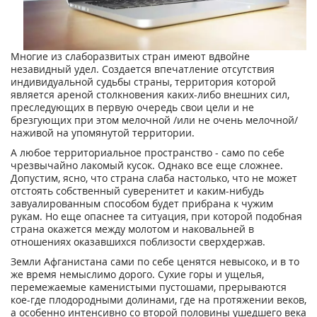
Многие из слаборазвитых стран имеют вдвойне
незавидный удел. Создается впечатление отсутствия
индивидуальной судьбы страны, территория которой
является ареной столкновения каких-либо внешних сил,
преследующих в первую очередь свои цели и не
брезгующих при этом мелочной /или не очень мелочной/
наживой на упомянутой территории.
А любое территориальное пространство - само по себе
чрезвычайно лакомый кусок. Однако все еще сложнее.
Допустим, ясно, что страна слаба настолько, что не может
отстоять собственный суверенитет и каким-нибудь
завуалированным способом будет прибрана к чужим
рукам. Но еще опаснее та ситуация, при которой подобная
страна окажется между молотом и наковальней в
отношениях оказавшихся поблизости сверхдержав.
Земли Афганистана сами по себе ценятся невысоко, и в то
же время немыслимо дорого. Сухие горы и ущелья,
перемежаемые каменистыми пустошами, прерываются
кое-где плодородными долинами, где на протяжении веков,
а особенно интенсивно со второй половины ушедшего века