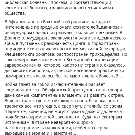
библейская болезнь - проказа, и соответствующий
контингент больных, традиционно вытесняемых из
общества.
В Афганистане на Бактрийской равнине находятся
интенсивные природные очаги кожного лейшманиоза /
резервуаром являются грызуны - большие песчанки/. В
Долине р. Амударьи локализуются очаги эпидемического
зоба, в пустынных районах есть цинга. В горах страны
периодически возникают вспышки москитной лихорадки,
клещевого спирохетоза, распространен трихоцефалез. По
закономерному заключению Всемирной организации
здравоохранения, которое, как это ни странно, оказалось
для многих новостью, афганское население практически
вымирает от, - казалось бы, не смертельных болезней...
Война тянет за собой исключительный расцвет
социального зла. Об афганской преступности не говорят
даже самые компетентные элементы из развитых стран.
Ведь в стране, где нет никаких законов, безнаказанно
творится все, что угодно, а свергнутые талибы со своим
Шариатом, конечно, не могут служить даже отдаленным
подобием современной законности. Судя по некоторым
источникам, в стране невероятно широко
распространились наркомании, особенно в среде
выходцев из Ирана и Пакистана...