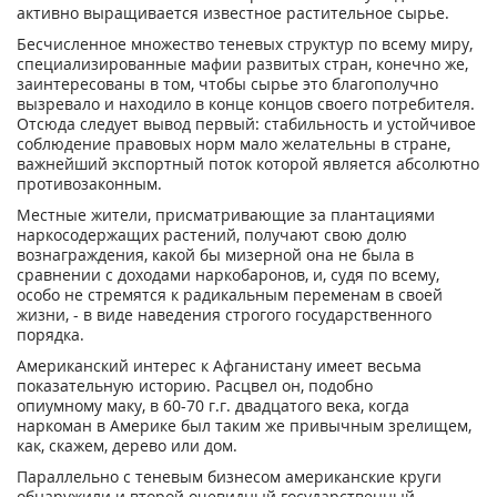
активно выращивается известное растительное сырье.
Бесчисленное множество теневых структур по всему миру,
специализированные мафии развитых стран, конечно же,
заинтересованы в том, чтобы сырье это благополучно
вызревало и находило в конце концов своего потребителя.
Отсюда следует вывод первый: стабильность и устойчивое
соблюдение правовых норм мало желательны в стране,
важнейший экспортный поток которой является абсолютно
противозаконным.
Местные жители, присматривающие за плантациями
наркосодержащих растений, получают свою долю
вознаграждения, какой бы мизерной она не была в
сравнении с доходами наркобаронов, и, судя по всему,
особо не стремятся к радикальным переменам в своей
жизни, - в виде наведения строгого государственного
порядка.
Американский интерес к Афганистану имеет весьма
показательную историю. Расцвел он, подобно
опиумному маку, в 60-70 г.г. двадцатого века, когда
наркоман в Америке был таким же привычным зрелищем,
как, скажем, дерево или дом.
Параллельно с теневым бизнесом американские круги
обнаружили и второй очевидный государственный