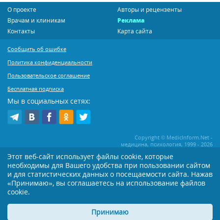
О проекте
Авторы и рецензенты
Врачам и клиникам
Реклама
Контакты
Карта сайта
Сообщить об ошибке
Политика конфиденциальности
Пользовательское соглашение
Бесплатная подписка
Мы в социальных сетях:
Copyright © MedicInform.Net -
медицина, психология, 1999 - 2026
Этот веб-сайт использует файлы cookie, которые
необходимы для Вашего удобства при пользовании сайтом
Копирование или иное распространение статей нашего сайта строго
воспрещается. Копирование раздела "Новости" допускается при наличии
и для статистических данных о посещаемости сайта. Нажав
активной открытой для поисковиков ссылки на MedicInform.Net
«Принимаю», вы соглашаетесь на использование файлов
Материалы на сайте представлены в справочных целях. Редакция не всегда
cookie.
разделяет мнение авторов опубликованных материалов. Перед
применением тех или иных рекомендаций настоятельно рекомендуется
Принимаю
посоветоваться с Вашим лечащим врачом!