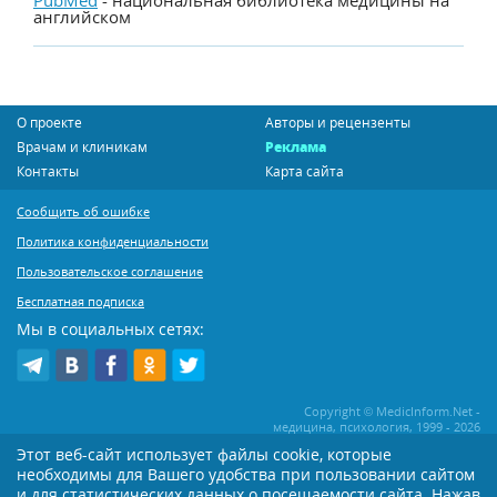
английском
О проекте
Авторы и рецензенты
Врачам и клиникам
Реклама
Контакты
Карта сайта
Сообщить об ошибке
Политика конфиденциальности
Пользовательское соглашение
Бесплатная подписка
Мы в социальных сетях:
Copyright © MedicInform.Net -
медицина, психология, 1999 - 2026
Этот веб-сайт использует файлы cookie, которые
необходимы для Вашего удобства при пользовании сайтом
Копирование или иное распространение статей нашего сайта строго
воспрещается. Копирование раздела "Новости" допускается при наличии
и для статистических данных о посещаемости сайта. Нажав