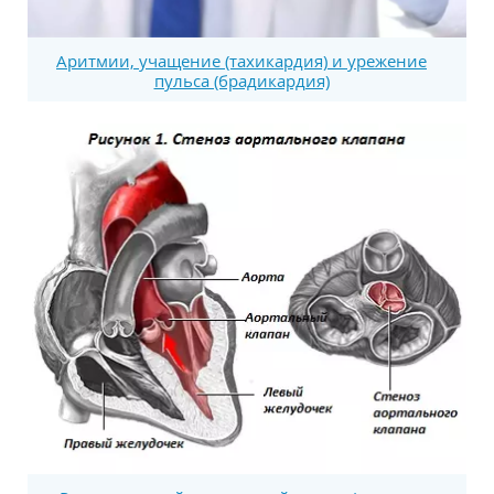
Аритмии, учащение (тахикардия) и урежение
пульса (брадикардия)