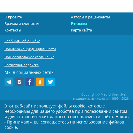
О проекте
Авторы и рецензенты
Врачам и клиникам
Реклама
Контакты
Карта сайта
Сообщить об ошибке
Политика конфиденциальности
Пользовательское соглашение
Бесплатная подписка
Мы в социальных сетях:
Copyright © MedicInform.Net -
медицина, психология, 1999 - 2026
Этот веб-сайт использует файлы cookie, которые
необходимы для Вашего удобства при пользовании сайтом
Копирование или иное распространение статей нашего сайта строго
воспрещается. Копирование раздела "Новости" допускается при наличии
и для статистических данных о посещаемости сайта. Нажав
активной открытой для поисковиков ссылки на MedicInform.Net
«Принимаю», вы соглашаетесь на использование файлов
cookie.
Материалы на сайте представлены в справочных целях. Редакция не всегда
разделяет мнение авторов опубликованных материалов. Перед