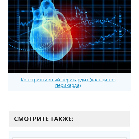
Констриктивный перикардит (кальциноз
перикарда)
СМОТРИТЕ ТАКЖЕ: