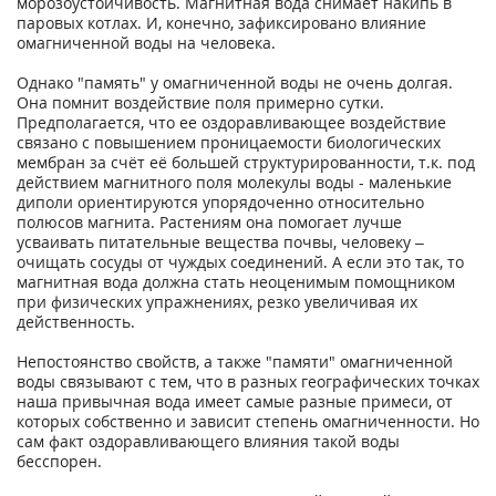
морозоустойчивость. Магнитная вода снимает накипь в
паровых котлах. И, конечно, зафиксировано влияние
омагниченной воды на человека.
Однако "память" у омагниченной воды не очень долгая.
Она помнит воздействие поля примерно сутки.
Предполагается, что ее оздоравливающее воздействие
связано с повышением проницаемости биологических
мембран за счёт её большей структурированности, т.к. под
действием магнитного поля молекулы воды - маленькие
диполи ориентируются упорядоченно относительно
полюсов магнита. Растениям она помогает лучше
усваивать питательные вещества почвы, человеку –
очищать сосуды от чуждых соединений. А если это так, то
магнитная вода должна стать неоценимым помощником
при физических упражнениях, резко увеличивая их
действенность.
Непостоянство свойств, а также "памяти" омагниченной
воды связывают с тем, что в разных географических точках
наша привычная вода имеет самые разные примеси, от
которых собственно и зависит степень омагниченности. Но
сам факт оздоравливающего влияния такой воды
бесспорен.