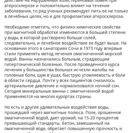
действие на нарушенный холестериновый обмен при
атеросклерозе и положительно влияет на течение
заболевания, то ряд ученых рекомендует пить ее не только
в лечебных целях, но и для профилактики атеросклероза.
Необходимо отметить, что физико-химические свойства
при магнитной обработке изменяются в большей степени
у воды, в которой растворено больше солей,
следовательно, и лечебное воздействие ее будет выше. На
основании этого в санаториях Сочи в 1973 году впервые
стали применять метод лечения омагниченной морской
водой. Ванны назначались больным, страдающим
гипертонической болезнью. После проведенного курса
лечения у большинства больных исчезли жалобы на
головные боли, шум в ушах, быструю утомляемость и боли
в области сердца. Почти у всех пациентов снизилось
артериальное давление и нормализовался ночной сон.
Сегодня минеральные ванны с омагниченной водой
применяются на многих курортах страны.
Но есть и другие удивительные воздействия воды,
прошедшей через магнитные полюса. Поле, орошенное
омагниченной водой, дает урожай, на 15-20 процентов
превышающий стандарты. Бетон, замешанный на
омагниченной воде, обретает повышенную прочность и