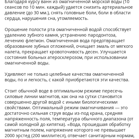
Благодаря курсу ванн из омагниченной морской воды (10
сеансов по 10 мин. каждый) удается снизить артериальное
давление (до 30 мм.), снять головные боли, боли в области
сердца, нарушения сна, утомляемость.
Орошение полости рта омагниченной водой способствует
удалению зубного камня, устранению пародонтоза,
лечению флегмон. Омагниченная вода предотвращает
образование зубных отложений, очищает эмаль от мягкого
налета, прекращает кровоточивость десен. Улучшается
состояния больных атеросклерозом, при использовании
омагниченной воды.
Удивляют не только целебные качества омагниченной
воды, по и легкость, с какой приобретаются эти качества.
Стоит обычной воде в оптимальном режиме пересечь
силовые линии магнитов, как она на сутки становится
совершенно другой водой с иными биологическими
свойствами. Оптимальный режим омагничивания — это
достаточно сильная струя воды из-под крана, средняя
напряженность поля, температура обычного диапазона (от
самой холодной до кипятка). «Вода, прошедшая обработку
магнитным полем, напряжение которого не превышает
2000 эрстед (200 миллитесл), отвечает санитарным нормам,