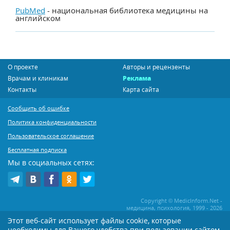
PubMed
- национальная библиотека медицины на
английском
О проекте
Авторы и рецензенты
Врачам и клиникам
Реклама
Контакты
Карта сайта
Сообщить об ошибке
Политика конфиденциальности
Пользовательское соглашение
Бесплатная подписка
Мы в социальных сетях:
Copyright © MedicInform.Net -
медицина, психология, 1999 - 2026
Этот веб-сайт использует файлы cookie, которые
необходимы для Вашего удобства при пользовании сайтом
Копирование или иное распространение статей нашего сайта строго