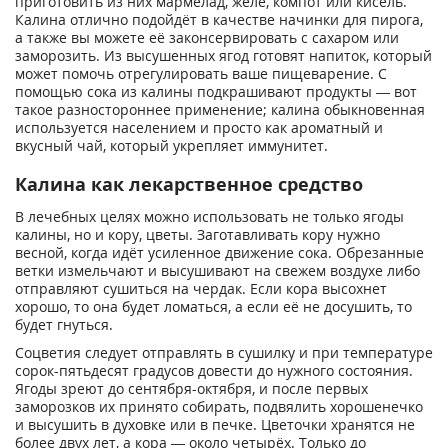
приготовить из них мармелад, желе, компот или кисель.
Калина отлично подойдёт в качестве начинки для пирога,
а также вы можете её законсервировать с сахаром или
заморозить. Из высушенных ягод готовят напиток, который
может помочь отрегулировать ваше пищеварение. С
помощью сока из калины подкрашивают продукты — вот
такое разностороннее применение; калина обыкновенная
используется населением и просто как ароматный и
вкусный чай, который укрепляет иммунитет.
Калина как лекарственное средство
В лечебных целях можно использовать не только ягоды
калины, но и кору, цветы. Заготавливать кору нужно
весной, когда идёт усиленное движение сока. Обрезанные
ветки измельчают и высушивают на свежем воздухе либо
отправляют сушиться на чердак. Если кора высохнет
хорошо, то она будет ломаться, а если её не досушить, то
будет гнуться.
Соцветия следует отправлять в сушилку и при температуре
сорок-пятьдесят градусов довести до нужного состояния.
Ягоды зреют до сентября-октября, и после первых
заморозков их принято собирать, подвялить хорошенечко
и высушить в духовке или в печке. Цветочки хранятся не
более двух лет, а кора — около четырёх. Только до