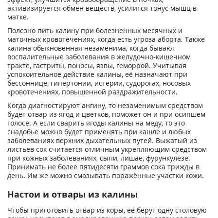
активизируется обмен веществ, усилится тонус мышц в
матке.
Полезно пить калину при болезненных месячных и
маточных кровотечениях, когда есть угроза аборта. Также
калина обыкновенная незаменима, когда бывают
воспалительные заболевания в желудочно-кишечном
тракте, гастриты, поносы, язвы, геморрой. Учитывая
успокоительное действие калины, её назначают при
бессоннице, гипертонии, истерии, судорогах, носовых
кровотечениях, повышенной раздражительности.
Когда диагностируют ангину, то незаменимым средством
будет отвар из ягод и цветков, поможет он и при осипшем
голосе. А если сварить ягоды калины на меду, то это
снадобье можно будет применять при кашле и любых
заболеваниях верхних дыхательных путей. Выжатый из
листьев сок считается отличным укрепляющим средством
при кожных заболеваниях, сыпи, лишае, фурункулёзе.
Принимать не более пятидесяти граммов сока трижды в
день. Им же можно смазывать поражённые участки кожи.
Настои и отвары из калины
Чтобы приготовить отвар из коры, её берут одну столовую