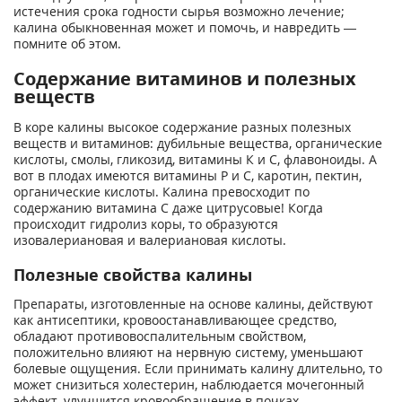
истечения срока годности сырья возможно лечение;
калина обыкновенная может и помочь, и навредить —
помните об этом.
Содержание витаминов и полезных
веществ
В коре калины высокое содержание разных полезных
веществ и витаминов: дубильные вещества, органические
кислоты, смолы, гликозид, витамины К и С, флавоноиды. А
вот в плодах имеются витамины Р и С, каротин, пектин,
органические кислоты. Калина превосходит по
содержанию витамина С даже цитрусовые! Когда
происходит гидролиз коры, то образуются
изовалериановая и валериановая кислоты.
Полезные свойства калины
Препараты, изготовленные на основе калины, действуют
как антисептики, кровоостанавливающее средство,
обладают противовоспалительным свойством,
положительно влияют на нервную систему, уменьшают
болевые ощущения. Если принимать калину длительно, то
может снизиться холестерин, наблюдается мочегонный
эффект, улучшится кровообращение в почках,