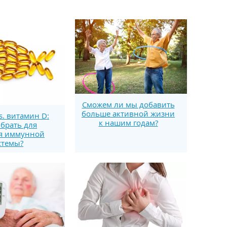
Сможем ли мы добавить
больше активной жизни
s. витамин D:
к нашим годам?
брать для
я иммунной
стемы?