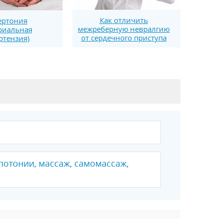
Как отличить
ертония
межреберную невралгию
риальная
от сердечного приступа
ртензия)
потонии, массаж, самомассаж,