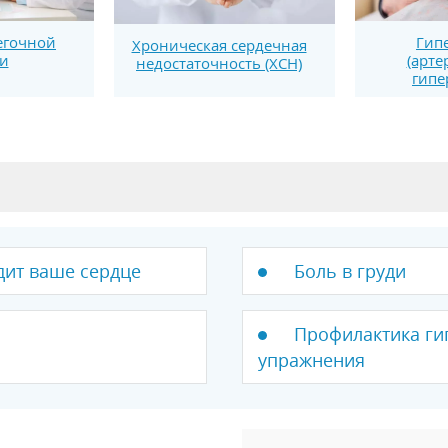
егочной
Гип
Хроническая сердечная
и
(арте
недостаточность (ХСН)
гипе
дит ваше сердце
Боль в груди
Профилактика ги
упражнения