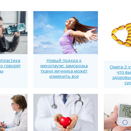
пластика
Новый подход к
то говорят
менопаузе: заморозка
Омега-3 v
ты
ткани яичника может
что вы
изменить все
здоровь
си