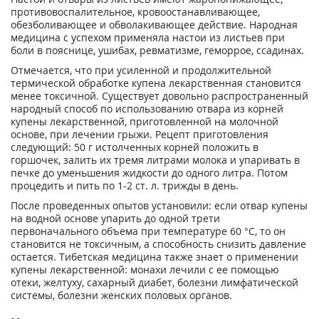
противовоспалительное, кровоостанавливающее,
обезболивающее и обволакивающее действие. Народная
медицина с успехом применяла настои из листьев при
боли в пояснице, ушибах, ревматизме, геморрое, ссадинах.
Отмечается, что при усиленной и продолжительной
термической обработке купена лекарственная становится
менее токсичной. Существует довольно распространенный
народный способ по использованию отвара из корней
купены лекарственной, приготовленной на молочной
основе, при лечении грыжи. Рецепт приготовления
следующий: 50 г истолченных корней положить в
горшочек, залить их тремя литрами молока и упаривать в
печке до уменьшения жидкости до одного литра. Потом
процедить и пить по 1-2 ст. л. трижды в день.
После проведенных опытов установили: если отвар купены
на водной основе упарить до одной трети
первоначального объема при температуре 60 °С, то он
становится не токсичным, а способность снизить давление
остается. Тибетская медицина также знает о применении
купены лекарственной: монахи лечили с ее помощью
отеки, желтуху, сахарный диабет, болезни лимфатической
системы, болезни женских половых органов.