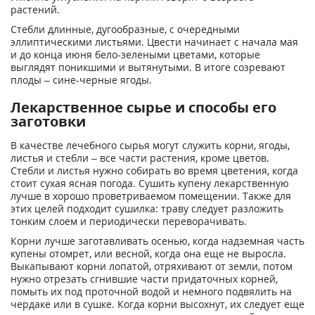
растений.
Стебли длинные, дугообразные, с очередными
эллиптическими листьями. Цвести начинает с начала мая
и до конца июня бело-зелеными цветами, которые
выглядят поникшими и вытянутыми. В итоге созревают
плоды – сине-черные ягоды.
Лекарственное сырье и способы его
заготовки
В качестве лечебного сырья могут служить корни, ягоды,
листья и стебли – все части растения, кроме цветов.
Стебли и листья нужно собирать во время цветения, когда
стоит сухая ясная погода. Сушить купену лекарственную
лучше в хорошо проветриваемом помещении. Также для
этих целей подходит сушилка: траву следует разложить
тонким слоем и периодически переворачивать.
Корни лучше заготавливать осенью, когда надземная часть
купены отомрет, или весной, когда она еще не выросла.
Выкапывают корни лопатой, отряхивают от земли, потом
нужно отрезать сгнившие части придаточных корней,
помыть их под проточной водой и немного подвялить на
чердаке или в сушке. Когда корни высохнут, их следует еще