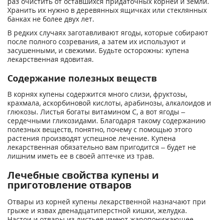
раз очистить от оставшихся придаточных корней и земли.
Хранить их нужно в деревянных ящичках или стеклянных
банках не более двух лет.
В редких случаях заготавливают ягоды, которые собирают
после полного созревания, а затем их используют и
засушенными, и свежими. Будьте осторожны: купена
лекарственная ядовитая.
Содержание полезных веществ
В корнях купены содержится много слизи, фруктозы,
крахмала, аскорбиновой кислоты, арабинозы, алкалоидов и
глюкозы. Листья богаты витамином С, а вот ягоды –
сердечными гликозидами. Благодаря такому содержанию
полезных веществ, понятно, почему с помощью этого
растения производят успешное лечение. Купена
лекарственная обязательно вам пригодится – будет не
лишним иметь ее в своей аптечке из трав.
Лечебные свойства купены и
приготовление отваров
Отвары из корней купены лекарственной назначают при
грыже и язвах двенадцатиперстной кишки, желудка.
Настои и отвары из листьев имеют жаропонижающее,