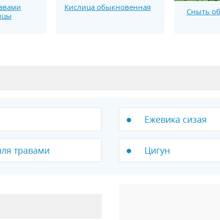
авами
Кислица обыкновенная
Сныть о
ицы
Ежевика сизая
ля травами
Цигун