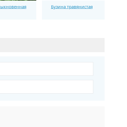
быкновенная
Бузина травянистая