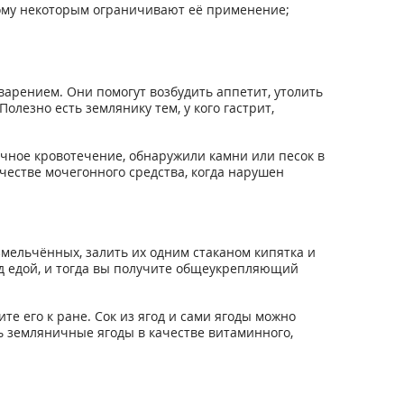
тому некоторым ограничивают её применение;
арением. Они помогут возбудить аппетит, утолить
лезно есть землянику тем, у кого гастрит,
точное кровотечение, обнаружили камни или песок в
честве мочегонного средства, когда нарушен
змельчённых, залить их одним стаканом кипятка и
ед едой, и тогда вы получите общеукрепляющий
е его к ране. Сок из ягод и сами ягоды можно
ь земляничные ягоды в качестве витаминного,