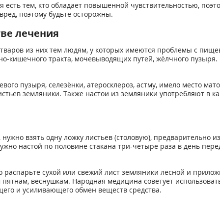
я есть тем, кто обладает повышенной чувствительностью, поэ
 вред, поэтому будьте осторожны.
тве лечения
варов из них тем людям, у которых имеются проблемы с пищев
-кишечного тракта, мочевыводящих путей, жёлчного пузыря. По
евого пузыря, селезёнки, атеросклероз, астму, имело место ма
истьев земляники. Также настои из земляники употребляют в ка
 нужно взять одну ложку листьев (столовую), предварительно и
ужно настой по половине стакана три-четыре раза в день пер
 распарьте сухой или свежий лист земляники лесной и приложит
 пятнам, веснушкам. Народная медицина советует использоват
щего и усиливающего обмен веществ средства.