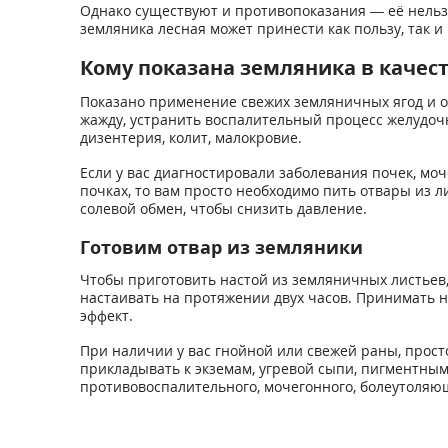
Однако существуют и противопоказания — её нельз
земляника лесная может принести как пользу, так и
Кому показана земляника в качес
Показано применение свежих земляничных ягод и от
жажду, устранить воспалительный процесс желудочно
дизентерия, колит, малокровие.
Если у вас диагностировали заболевания почек, моч
почках, то вам просто необходимо пить отвары из л
солевой обмен, чтобы снизить давление.
Готовим отвар из земляники
Чтобы приготовить настой из земляничных листьев,
настаивать на протяжении двух часов. Принимать н
эффект.
При наличии у вас гнойной или свежей раны, просто
прикладывать к экземам, угревой сыпи, пигментным
противовоспалительного, мочегонного, болеутоляю