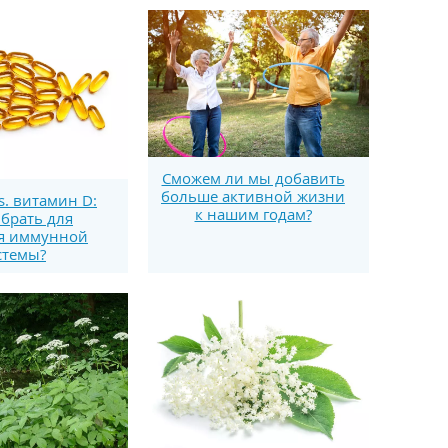
Сможем ли мы добавить
больше активной жизни
s. витамин D:
к нашим годам?
брать для
я иммунной
стемы?