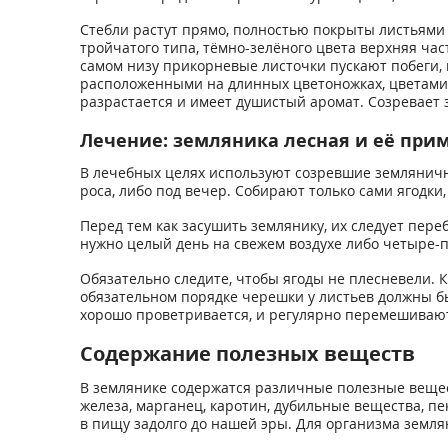
Стебли растут прямо, полностью покрыты листьями 
тройчатого типа, тёмно-зелёного цвета верхняя час
самом низу прикорневые листочки пускают побеги, 
расположенными на длинных цветоножках, цветами. 
разрастается и имеет душистый аромат. Созревает з
Лечение: земляника лесная и её при
В лечебных целях используют созревшие земляничны
роса, либо под вечер. Собирают только сами ягодки
Перед тем как засушить землянику, их следует пере
нужно целый день на свежем воздухе либо четыре-п
Обязательно следите, чтобы ягоды не плесневели. К
обязательном порядке черешки у листьев должны бы
хорошо проветривается, и регулярно перемешивают. 
Содержание полезных веществ
В землянике содержатся различные полезные веществ
железа, марганец, каротин, дубильные вещества, п
в пищу задолго до нашей эры. Для организма земля