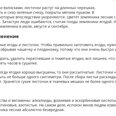
и волосками, листочки растут на длинных черешках,
ть и сизо-зелёные снизу, покрыты мягким пушком. В
которые впоследствии укореняются. Цветёт земляника лесная с
Зачастую люди ошибаются, считая плоды земляники ягодой. На
емляника в июле, августе и сентябре.
менение
е ягоды и листочки. Чтобы правильно заготовить ягоды, нужно 
, обрывая чашечку и плодоножку, потому что они очень быстро 
брать, удалить переспевшие и помятые ягодки, всё лишнее, что
ять часов в сушилке.
огда ягодки хорошо высушены, то они рассыпчатые. Листочки ну
ть не больше одного сантиметра. После сбора листья расклады
Хранятся сухие листочки в тканевых мешках не более одного го
а и витамины: алкалоиды, фолиевая и аскорбиновая кислоты, к
ектиновые, азотистые. На самом деле, испокон веков людям изв
ника лесная абсолютно безвредная.