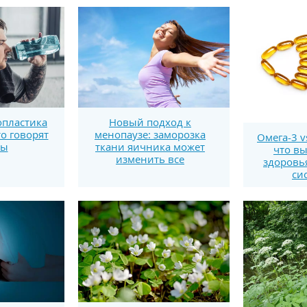
пластика
Новый подход к
то говорят
менопаузе: заморозка
Омега-3 v
ты
ткани яичника может
что вы
изменить все
здоровь
си