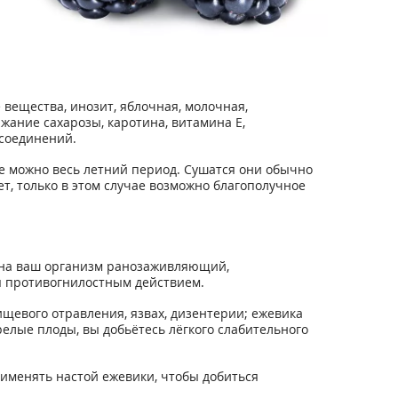
вещества, инозит, яблочная, молочная,
жание сахарозы, каротина, витамина Е,
 соединений.
ые можно весь летний период. Сушатся они обычно
ет, только в этом случае возможно благополучное
а на ваш организм ранозаживляющий,
я противогнилостным действием.
щевого отравления, язвах, дизентерии; ежевика
елые плоды, вы добьётесь лёгкого слабительного
рименять настой ежевики, чтобы добиться