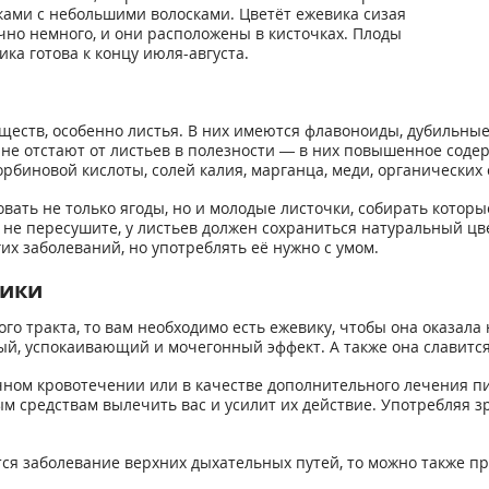
ами с небольшими волосками. Цветёт ежевика сизая
чно немного, и они расположены в кисточках. Плоды
ка готова к концу июля-августа.
еств, особенно листья. В них имеются флавоноиды, дубильные 
не отстают от листьев в полезности — в них повышенное содер
рбиновой кислоты, солей калия, марганца, меди, органических
овать не только ягоды, но и молодые листочки, собирать котор
ко не пересушите, у листьев должен сохраниться натуральный цв
их заболеваний, но употреблять её нужно с умом.
вики
го тракта, то вам необходимо есть ежевику, чтобы она оказал
й, успокаивающий и мочегонный эффект. А также она славитс
чном кровотечении или в качестве дополнительного лечения пи
 средствам вылечить вас и усилит их действие. Употребляя зр
тся заболевание верхних дыхательных путей, то можно также п