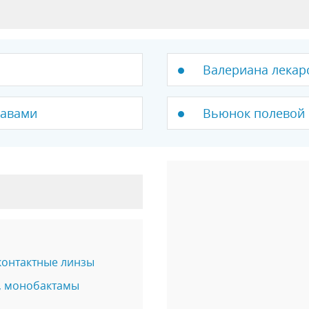
Валериана лекар
равами
Вьюнок полевой
контактные линзы
, монобактамы