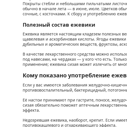
Покрыты стебли и небольшими пильчатыми листочк
обычно в начале лета — в июне, июле. Цветков обы
сочные, с косточками. К сбору и употреблению ежеви
Полезный состав ежевики
Ежевика является настоящим кладезем полезных вещ
щавелевая и аскорбиновая кислоты. Ягоды ежевики 
дубильных и ароматических веществ, фруктозы, аско
В качестве лекарственного средства можно использ
под навесами, на чердаках — у кого что есть. Толь
применение; ежевика сизая может излечить от мног
Кому показано употребление еже
Если у вас имеются заболевания желудочно-кишечно
противовоспалительный, бактерицидный, потогонны
Её настои принимают при гастрите, поносе, желудо
сизая обязательно поможет аптечным лекарственным
эффекта.
Недозревшая ежевика, наоборот, крепит. Если имее
противокашлевого и отхаркивающего эффекта.