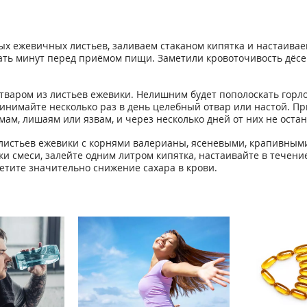
х ежевичных листьев, заливаем стаканом кипятка и настаивае
цать минут перед приёмом пищи. Заметили кровоточивость дёсе
варом из листьев ежевики. Нелишним будет пополоскать горл
инимайте несколько раз в день целебный отвар или настой. Пр
ам, лишаям или язвам, и через несколько дней от них не остан
листьев ежевики с корнями валерианы, ясеневыми, крапивными
ки смеси, залейте одним литром кипятка, настаивайте в течени
тите значительно снижение сахара в крови.