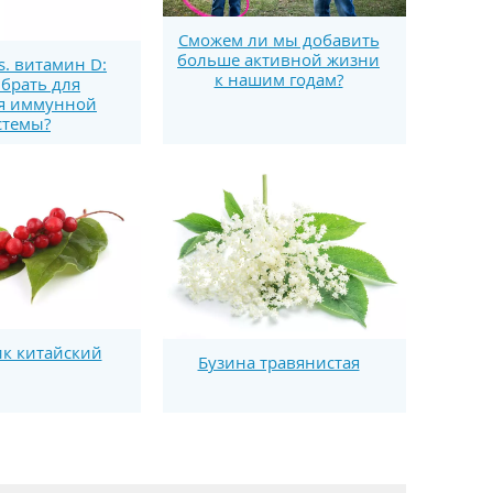
Сможем ли мы добавить
больше активной жизни
s. витамин D:
к нашим годам?
брать для
я иммунной
стемы?
к китайский
Бузина травянистая