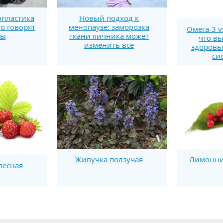
пластика
Новый подход к
то говорят
менопаузе: заморозка
Омега-3 v
ты
ткани яичника может
что вы
изменить все
здоровь
си
Лимонни
Живучка ползучая
лесная