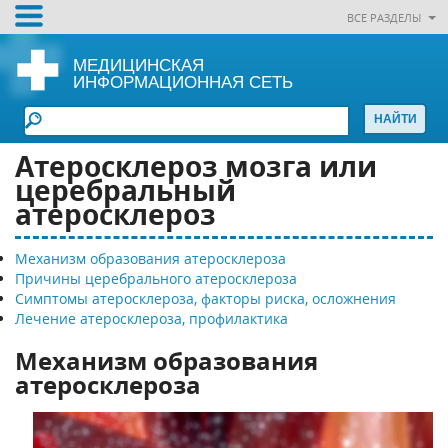
ВСЕ РАЗДЕЛЫ
МЕДИЦИНСКАЯ
ИНФОРМАЦИОННАЯ СЕТЬ
Атеросклероз мозга или
церебральный
атеросклероз
Механизм образования атеросклероза
Причины церебрального атеросклероза
Симптомы атеросклероза, факторы риска, осложнения
Лечение атеросклероза, профилактика
Механизм образования
атеросклероза