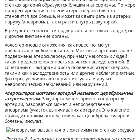
стенках артерий образуются бляшки и аневризмы. По мере
прогрессирования степени атеросклероза бляшка
становится всё больше, и может как выпирать из артерии
наружу (аневризма), так и расти внутрь (закупорка).
В результате опасности подвергается не только сердце, но
и другие внутренние органы.
Холестериновые отложения, как известно, могут
появляться в любой части тела. Мозговые артерии так же
подвержены атеросклерозу, причем у некоторых людей
такая предрасположенность является наследственной. В
сочетании с факторами риска появления атеросклероза,
такими как наследственность или другие неблагоприятные
факторы, увеличиваются риск инсульта и других
неврологических заболеваний или нарушений.
Атеросклероз мозговых артерий называют церебральным
атеросклерозом.
Закупорка может привести к разрыву
артерии, разорваться может и непосредственно
аневризма (участок выпячивания артерии). Это явление
приводит к таким последствиям, как цереброваскулярная
болезнь, инсульт.
Рисунок 2. Аневризма, вызванная отложениями на стенках