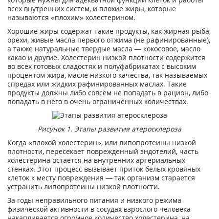
всех внутренних систем, и плохие жиры, которые
называются «плохим» холестерином.
Хорошие жиры содержат такие продукты, как жирная рыба,
орехи, живые масла первого отжима (не рафинированные),
а также натуральные твердые масла — кокосовое, масло
какао и другие. Холестерин низкой плотности содержится
во всех готовых сладостях и полуфабрикатах с высоким
процентом жира, масле низкого качества, так называемых
спредах или жидких рафинированных маслах. Такие
продукты должны либо совсем не попадать в рацион, либо
попадать в него в очень ограниченных количествах.
Рисунок 1. Этапы развития атеросклероза
Когда «плохой холестерин», или липопротеины низкой
плотности, пересекает поврежденный эндотелий, часть
холестерина остается на внутренних артериальных
стенках. Этот процесс вызывает приток белых кровяных
клеток к месту повреждения — так организм старается
устранить липопротеины низкой плотности.
За годы неправильного питания и низкого режима
физической активности в сосудах взрослого человека
накапливается огромное количество холестерина, на