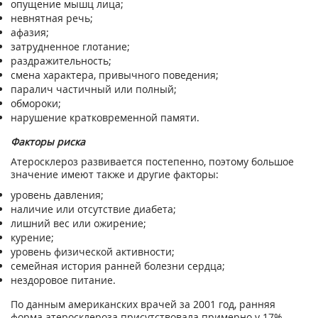
опущение мышц лица;
невнятная речь;
афазия;
затрудненное глотание;
раздражительность;
смена характера, привычного поведения;
паралич частичный или полный;
обмороки;
нарушение кратковременной памяти.
Факторы риска
Атеросклероз развивается постепенно, поэтому большое
значение имеют также и другие факторы:
уровень давления;
наличие или отсутствие диабета;
лишний вес или ожирение;
курение;
уровень физической активности;
семейная история ранней болезни сердца;
нездоровое питание.
По данным американских врачей за 2001 год, ранняя
форма атеросклероза присутствовала примерно у 17%