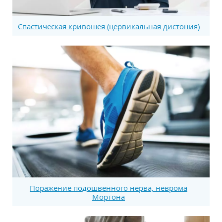
Спастическая кривошея (цервикальная дистония)
Поражение подошвенного нерва, неврома
Мортона