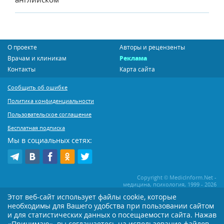
О проекте
Авторы и рецензенты
Врачам и клиникам
Реклама
Контакты
Карта сайта
Сообщить об ошибке
Политика конфиденциальности
Пользовательское соглашение
Бесплатная подписка
Мы в социальных сетях:
Copyright © MedicInform.Net -
медицина, психология, 1999 - 2026
Этот веб-сайт использует файлы cookie, которые
необходимы для Вашего удобства при пользовании сайтом
Копирование или иное распространение статей нашего сайта строго
воспрещается. Копирование раздела "Новости" допускается при наличии
и для статистических данных о посещаемости сайта. Нажав
активной открытой для поисковиков ссылки на MedicInform.Net
«Принимаю», вы соглашаетесь на использование файлов