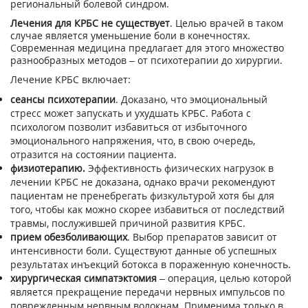
региональный болевой синдром.
Лечения для КРБС не существует
. Целью врачей в таком
случае является уменьшение боли в конечностях.
Современная медицина предлагает для этого множество
разнообразных методов – от психотерапии до хирургии.
Лечение КРБС включает:
сеансы психотерапии
. Доказано, что эмоциональный
стресс может запускать и ухудшать КРБС. Работа с
психологом позволит избавиться от избыточного
эмоционального напряжения, что, в свою очередь,
отразится на состоянии пациента.
физиотерапию.
Эффективность физических нагрузок в
лечении КРБС не доказана, однако врачи рекомендуют
пациентам не пренебрегать физкультурой хотя бы для
того, чтобы как можно скорее избавиться от последствий
травмы, послужившей причиной развития КРБС.
прием обезболивающих
. Выбор препаратов зависит от
интенсивности боли. Существуют данные об успешных
результатах инъекций ботокса в пораженную конечность.
хирургическая симпатэктомия
– операция, целью которой
является прекращение передачи нервных импульсов по
поврежденным нервным волокнам. Применима только в