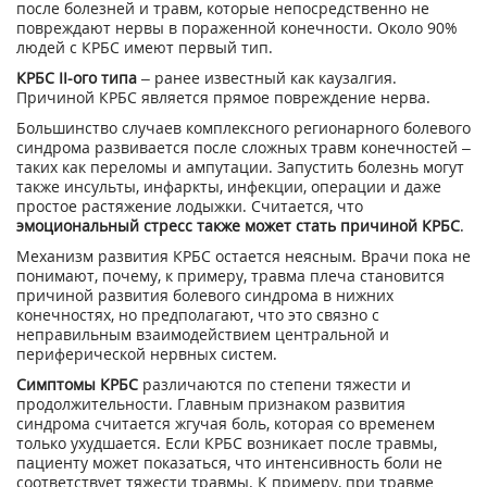
после болезней и травм, которые непосредственно не
повреждают нервы в пораженной конечности. Около 90%
людей с КРБС имеют первый тип.
КРБС II-ого типа
– ранее известный как каузалгия.
Причиной КРБС является прямое повреждение нерва.
Большинство случаев комплексного регионарного болевого
синдрома развивается после сложных травм конечностей –
таких как переломы и ампутации. Запустить болезнь могут
также инсульты, инфаркты, инфекции, операции и даже
простое растяжение лодыжки. Считается, что
эмоциональный стресс также может стать причиной КРБС
.
Механизм развития КРБС остается неясным. Врачи пока не
понимают, почему, к примеру, травма плеча становится
причиной развития болевого синдрома в нижних
конечностях, но предполагают, что это связно с
неправильным взаимодействием центральной и
периферической нервных систем.
Симптомы КРБС
различаются по степени тяжести и
продолжительности. Главным признаком развития
синдрома считается жгучая боль, которая со временем
только ухудшается. Если КРБС возникает после травмы,
пациенту может показаться, что интенсивность боли не
соответствует тяжести травмы. К примеру, при травме