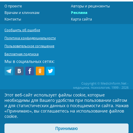
О проекте
Авторы и рецензенты
Врачам и клиникам
Реклама
Контакты
Карта сайта
Сообщить об ошибке
Политика конфиденциальности
Пользовательское соглашение
Бесплатная подписка
Мы в социальных сетях:
Copyright © MedicInform.Net -
медицина, психология, 1999 - 2026
Этот веб-сайт использует файлы cookie, которые
необходимы для Вашего удобства при пользовании сайтом
Копирование или иное распространение статей нашего сайта строго
воспрещается. Копирование раздела "Новости" допускается при наличии
и для статистических данных о посещаемости сайта. Нажав
активной открытой для поисковиков ссылки на MedicInform.Net
«Принимаю», вы соглашаетесь на использование файлов
cookie.
Материалы на сайте представлены в справочных целях. Редакция не всегда
разделяет мнение авторов опубликованных материалов. Перед
применением тех или иных рекомендаций настоятельно рекомендуется
Принимаю
посоветоваться с Вашим лечащим врачом!