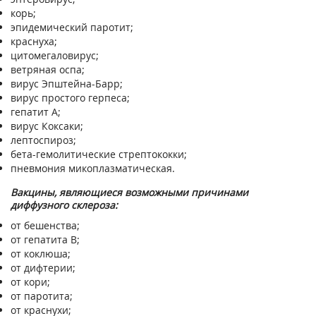
корь;
эпидемический паротит;
краснуха;
цитомегаловирус;
ветряная оспа;
вирус Эпштейна-Барр;
вирус простого герпеса;
гепатит А;
вирус Коксаки;
лептоспироз;
бета-гемолитические стрептококки;
пневмония микоплазматическая.
Вакцины, являющиеся возможными причинами
диффузного склероза:
от бешенства;
от гепатита В;
от коклюша;
от дифтерии;
от кори;
от паротита;
от краснухи;