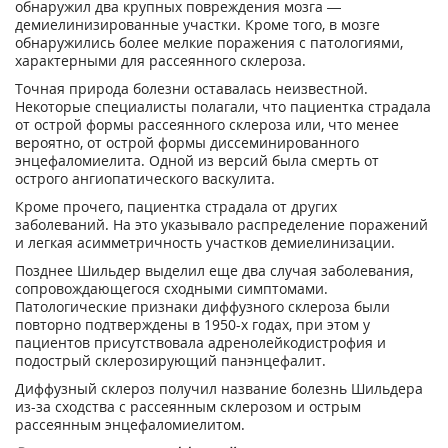
обнаружил два крупных повреждения мозга —
демиелинизированные участки. Кроме того, в мозге
обнаружились более мелкие поражения с патологиями,
характерными для рассеянного склероза.
Точная природа болезни оставалась неизвестной.
Некоторые специалисты полагали, что пациентка страдала
от острой формы рассеянного склероза или, что менее
вероятно, от острой формы диссеминированного
энцефаломиелита. Одной из версий была смерть от
острого ангиопатического васкулита.
Кроме прочего, пациентка страдала от других
заболеваний. На это указывало распределение поражений
и легкая асимметричность участков демиелинизации.
Позднее Шильдер выделил еще два случая заболевания,
сопровождающегося сходными симптомами.
Патологические признаки диффузного склероза были
повторно подтверждены в 1950-х годах, при этом у
пациентов присутствовала адренолейкодистрофия и
подострый склерозирующий панэнцефалит.
Диффузный склероз получил название болезнь Шильдера
из-за сходства с рассеянным склерозом и острым
рассеянным энцефаломиелитом.