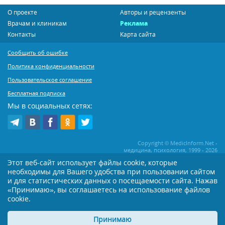
О проекте
Авторы и рецензенты
Врачам и клиникам
Реклама
Контакты
Карта сайта
Сообщить об ошибке
Политика конфиденциальности
Пользовательское соглашение
Бесплатная подписка
Мы в социальных сетях:
Copyright © MedicInform.Net -
медицина, психология, 1999 - 2026
Этот веб-сайт использует файлы cookie, которые
необходимы для Вашего удобства при пользовании сайтом
Копирование или иное распространение статей нашего сайта строго
воспрещается. Копирование раздела "Новости" допускается при наличии
и для статистических данных о посещаемости сайта. Нажав
активной открытой для поисковиков ссылки на MedicInform.Net
«Принимаю», вы соглашаетесь на использование файлов
Материалы на сайте представлены в справочных целях. Редакция не всегда
cookie.
разделяет мнение авторов опубликованных материалов. Перед
применением тех или иных рекомендаций настоятельно рекомендуется
Принимаю
посоветоваться с Вашим лечащим врачом!