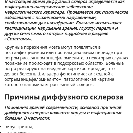
В настоящее время диффузный склероз определяется как
инфекционно-аллергическое заболевание
неврологического характера. Проявляется как психическое
заболевание с психическими нарушениями,
свойственными для шизофрении. Больные испытывают
галлюцинации, нарушение зрения, глухоту, паралич и
другие симптомы, о которых подробнее в разделе
«Симптомы».
Крупные поражения мозга могут появляться в
постинфекционном или поствакцинальном периоде при
остром рассеянном энцефаломиелите, в некоторых случаях
поражение происходят в подкорковых областях. Больные
остро реагируют на введение кортикостероидов, что
делает болезнь Шильдера фенотипически сходной с
острым энцефаломиелитом, патологическая картина
которого напоминает рассеянный склероз.
Причины диффузного склероза
По мнению врачей современности, основной причиной
диффузного склероза являются вирусы и инфекционные
болезни. В частности:
вирус гриппа;
энтеровирус;