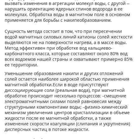
вызвать изменения в агрегации молекул воды, с другой –
нарушить ориентацию ядерных спинов водорода в ее
молекулах. Обработка воды в магнитном поле в основном
применяется для борьбы с накипеобразованием.
Сущность метода состоит в том, что при пересечении
водой магнитных силовых линий катионы солей жесткости
выделяются не на поверхности нагрева, а в массе воды.
Метод эффективен при обработке вод кальциево-
карбонатного класса, которые составляют около 80% вод
всех водоемов нашей страны и охватывают примерно 85%
ее территории.
Уменьшение образования накипи и других отложений
солей остается наиболее широкой областью применения
магнитной обработки.Если в воде присутствуют
диссоциирующие соли (реальная вода), при магнитной
обработке происходит несколько процессов: -смещение
электромагнитными силами полей равновесия между
структурными компонентами воды; -физико-химический
механизм увеличения центров кристаллизации в объеме
жидкости после ее магнитной обработки, а также
изменение скорости коагуляции (слипания и укрупнения)
дисперсных частиц в потоке жидкости.