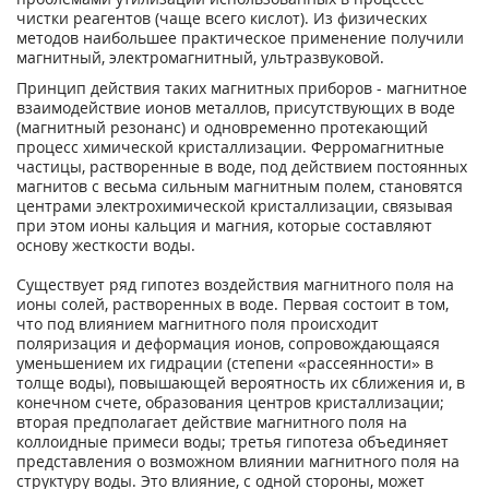
чистки реагентов (чаще всего кислот). Из физических
методов наибольшее практическое применение получили
магнитный, электромагнитный, ультразвуковой.
Принцип действия таких магнитных приборов - магнитное
взаимодействие ионов металлов, присутствующих в воде
(магнитный резонанс) и одновременно протекающий
процесс химической кристаллизации. Ферромагнитные
частицы, растворенные в воде, под действием постоянных
магнитов с весьма сильным магнитным полем, становятся
центрами электрохимической кристаллизации, связывая
при этом ионы кальция и магния, которые составляют
основу жесткости воды.
Существует ряд гипотез воздействия магнитного поля на
ионы солей, растворенных в воде. Первая состоит в том,
что под влиянием магнитного поля происходит
поляризация и деформация ионов, сопровождающаяся
уменьшением их гидрации (степени «рассеянности» в
толще воды), повышающей вероятность их сближения и, в
конечном счете, образования центров кристаллизации;
вторая предполагает действие магнитного поля на
коллоидные примеси воды; третья гипотеза объединяет
представления о возможном влиянии магнитного поля на
структуру воды. Это влияние, с одной стороны, может