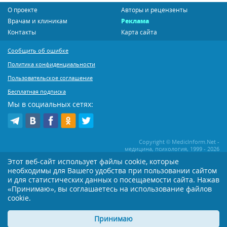
О проекте
Авторы и рецензенты
Врачам и клиникам
Реклама
Контакты
Карта сайта
Сообщить об ошибке
Политика конфиденциальности
Пользовательское соглашение
Бесплатная подписка
Мы в социальных сетях:
Copyright © MedicInform.Net -
медицина, психология, 1999 - 2026
Этот веб-сайт использует файлы cookie, которые
необходимы для Вашего удобства при пользовании сайтом
Копирование или иное распространение статей нашего сайта строго
воспрещается. Копирование раздела "Новости" допускается при наличии
и для статистических данных о посещаемости сайта. Нажав
активной открытой для поисковиков ссылки на MedicInform.Net
«Принимаю», вы соглашаетесь на использование файлов
cookie.
Материалы на сайте представлены в справочных целях. Редакция не всегда
разделяет мнение авторов опубликованных материалов. Перед
применением тех или иных рекомендаций настоятельно рекомендуется
Принимаю
посоветоваться с Вашим лечащим врачом!