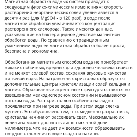
Магнитная обработка водных систем приводит к
следующим физико-химическим изменениям: скорость
растворения неорганических солей увеличивается в
десятки раз (для MgSO4 - в 120 раз!), в воде после
магнитной обработки увеличивается концентрация
растворенного кислорода. Также имеются данные,
указывающие на бактерицидное действие магнитной
обработки воды. По сравнению с традиционным
умягчением воды ее магнитная обработка более проста,
безопасна и экономична.
Обработанная магнитным способом вода не приобретает
никаких побочных, вредных для здоровья человека свойств
и не меняет солевой состав, сохраняя вкусовые качества
питьевой воды. На затравочных кристаллах образуются
дополнительные центры кристаллизации солей кальция и
магния. Образованные агрегатные структуры остаются во
взвешенном мелкодисперсном состоянии и вымываются
потоком воды. Рост кристаллов особенно наглядно
проявляется при нагреве воды. При этом вода слегка
мутнеет. Это обусловлено тем, что, медленно разрастаясь,
кристаллы начинают рассеивать свет. Максимально их
величина может достигать лишь тысячной доли
миллиметра, что не дает им возможности образовывать
твердые отложения в виде осадка и накипи.