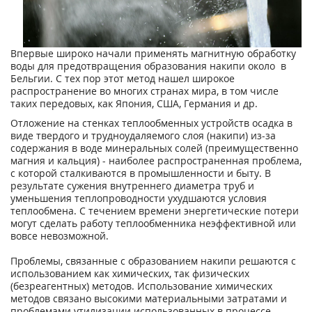
Впервые широко начали применять магнитную обработку
воды для предотвращения образования накипи около в
Бельгии. С тех пор этот метод нашел широкое
распространение во многих странах мира, в том числе
таких передовых, как Япония, США, Германия и др.
Отложение на стенках теплообменных устройств осадка в
виде твердого и трудноудаляемого слоя (накипи) из-за
содержания в воде минеральных солей (преимущественно
магния и кальция) - наиболее распространенная проблема,
с которой сталкиваются в промышленности и быту. В
результате сужения внутреннего диаметра труб и
уменьшения теплопроводности ухудшаются условия
теплообмена. С течением времени энергетические потери
могут сделать работу теплообменника неэффективной или
вовсе невозможной.
Проблемы, связанные с образованием накипи решаются с
использованием как химических, так физических
(безреагентных) методов. Использование химических
методов связано высокими материальными затратами и
проблемами утилизации использованных в процессе