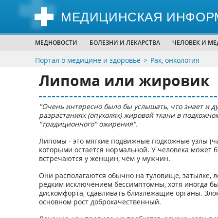
МЕДИЦИНСКАЯ ИНФОР
МЕДНОВОСТИ
БОЛЕЗНИ И ЛЕКАРСТВА
ЧЕЛОВЕК И М
Портал о медицине и здоровье
Рак, онкология
Липома или жировик
"Очень интересно было бы услышать, что знает и д
разрастаниях (опухолях) жировой ткани в подкожно
"традиционного" ожирения".
Липомы - это мягкие подвижные подкожные узлы (ч
которыми остается нормальной. У человека может б
встречаются у женщин, чем у мужчин.
Они располагаются обычно на туловище, затылке, ло
редким исключением бессимптомны, хотя иногда бы
дискомфорта, сдавливать близлежащие органы. Зло
основном рост доброкачественный.