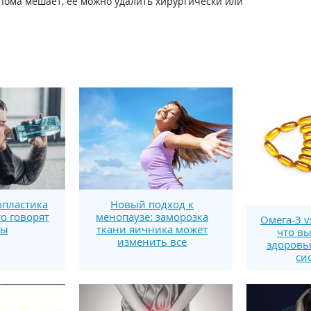
липома мешает, ее можно удалить хирургически или
пластика
Новый подход к
то говорят
менопаузе: заморозка
Омега-3 v
ты
ткани яичника может
что вы
изменить все
здоровь
си