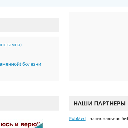
ппокампа)
aмeнной) бoлeзни
НАШИ ПАРТНЕРЫ
PubMed
- национальная би