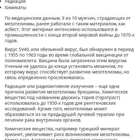
Радиация
Химикаты
По медицинским данным, 9 из 10 мужчин, страдающих от
мезотелиомы, ранее работали с таким материалом, как
асбест. Этот материал интенсивно использовался в
промышленности с конца второй мировой войны до 1970-х
годов.
Вирус SV40, или обезьяний вирус, был обнаружен в период
с 1955 по 1963 годы во время глобальной вакцинации от
полиомиелита. Вакцина была загрязнена этим вирусом.
Ученым не удалось до конца установить механизм, по
которому вирус способствует развитию мезотелиомы, но
связь определенно прослеживалась.
Радиация или радиоактивное излучение – еще одна
причина развития мезотелиомы брюшины. Химическое
вещество под названием двуокись тория (торотраст)
использовалась до 1950-х годов для рентгеновских
исследований. Кроме того, мезотелиома может
образоваться из-за предыдущей лучевой терапии при
лечении рака внутренних органов.
Химические вещества, например турецкий минерал
эрионит, увеличивает риск возникновения мезотелиомы.
Кроме того, факторами риска являются химические