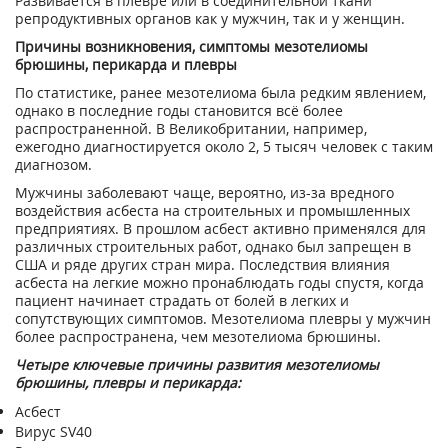
Развивается в плевре или в соединительной ткани
репродуктивных органов как у мужчин, так и у женщин.
Причины возникновения, симптомы мезотелиомы
брюшины, перикарда и плевры
По статистике, ранее мезотелиома была редким явлением,
однако в последние годы становится всё более
распространенной. В Великобритании, например,
ежегодно диагностируется около 2, 5 тысяч человек с таким
диагнозом.
Мужчины заболевают чаще, вероятно, из-за вредного
воздействия асбеста на строительных и промышленных
предприятиях. В прошлом асбест активно применялся для
различных строительных работ, однако был запрещен в
США и ряде других стран мира. Последствия влияния
асбеста на легкие можно пронаблюдать годы спустя, когда
пациент начинает страдать от болей в легких и
сопутствующих симптомов. Мезотелиома плевры у мужчин
более распространена, чем мезотелиома брюшины.
Четыре ключевые причины развития мезотелиомы
брюшины, плевры и перикарда:
Асбест
Вирус SV40