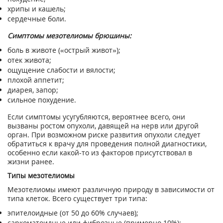
хрипы и кашель;
сердечные боли.
Симптомы мезотелиомы брюшины:
боль в животе («острый живот»);
отек живота;
ощущение слабости и вялости;
плохой аппетит;
диарея, запор;
сильное похудение.
Если симптомы усугубляются, вероятнее всего, они
вызваны ростом опухоли, давящей на нерв или другой
орган. При возможном риске развития опухоли следует
обратиться к врачу для проведения полной диагностики,
особенно если какой-то из факторов присутствовал в
жизни ранее.
Типы мезотелиомы
Мезотелиомы имеют различную природу в зависимости от
типа клеток. Всего существует три типа:
эпителоидные (от 50 до 60% случаев);
саркоматоидные или фиброзные (примерно 10%);