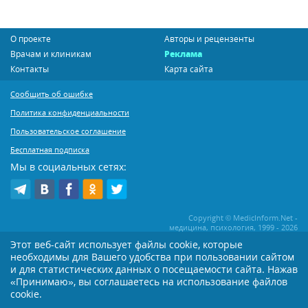
О проекте
Авторы и рецензенты
Врачам и клиникам
Реклама
Контакты
Карта сайта
Сообщить об ошибке
Политика конфиденциальности
Пользовательское соглашение
Бесплатная подписка
Мы в социальных сетях:
Copyright © MedicInform.Net -
медицина, психология, 1999 - 2026
Этот веб-сайт использует файлы cookie, которые
необходимы для Вашего удобства при пользовании сайтом
Копирование или иное распространение статей нашего сайта строго
воспрещается. Копирование раздела "Новости" допускается при наличии
и для статистических данных о посещаемости сайта. Нажав
активной открытой для поисковиков ссылки на MedicInform.Net
«Принимаю», вы соглашаетесь на использование файлов
cookie.
Материалы на сайте представлены в справочных целях. Редакция не всегда
разделяет мнение авторов опубликованных материалов. Перед