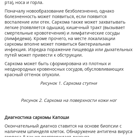
рта), носа и горла.
Поначалу новообразование безболезненно, однако
болезненность может появиться, если появится
воспаление или отек. Саркома также может захватывать
легкие (появляется одышка), кишечный тракт (вызывает
смертельные кровотечения) и лимфатические сосуды
(лимфедема). Кроме прочего, на месте локализации
саркомы вполне может появиться бактериальная
инфекция. Изредка поражение пищевода или дыхательных
путей может привести к обструкции.
Саркома может быть сформирована из плотных и
неоднородных кровеносных сосудов, обусловливающих
красный оттенок опухоли.
Рисунок 1. Саркома ступни
Рисунок 2. Саркома на поверхности кожи ног
Диагностика саркомы Капоши
Окончательный диагноз ставится на основе биопсии с
наличием шпинделя клеток. Обнаружение антигена вируса
герпеса-8 так же подтверждает диагноз.