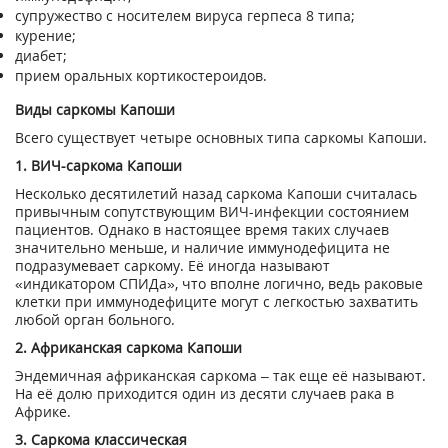
супружество с носителем вируса герпеса 8 типа;
курение;
диабет;
прием оральных кортикостероидов.
Виды саркомы Капоши
Всего существует четыре основных типа саркомы Капоши.
1. ВИЧ-саркома Капоши
Несколько десятилетий назад саркома Капоши считалась
привычным сопутствующим ВИЧ-инфекции состоянием
пациентов. Однако в настоящее время таких случаев
значительно меньше, и наличие иммунодефицита не
подразумевает саркому. Её иногда называют
«индикатором СПИДа», что вполне логично, ведь раковые
клетки при иммунодефиците могут с легкостью захватить
любой орган больного.
2. Африканская саркома Капоши
Эндемичная африканская саркома – так еще её называют.
На её долю приходится один из десяти случаев рака в
Африке.
3. Саркома классическая