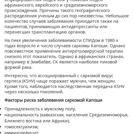
африканского, еврейского и средиземноморского
происхождения. Причины такого географического
распределения ученым до сих пор неизвестны. Небольшое
количество случаев заболевания приходится также на
пациентов, принимающих антидепрессанты или
перенесших трансплантацию органов.
На пике увеличения заболеваемости СПИДом в 1980-х
годах возросло и число случаев саркомы Капоши. Однако
повсеместное применение антиретровирусной терапии
снизило этот показатель. Однако в африканских странах,
например в Зимбабве, СК является наиболее пиковой
формой рака.
Интересно, что ассоциированный с саркомой вирус
герпеса (KSHV) чаще поражает мужчин, чем женщин.
Кроме того, наблюдается наследственная передача KSHV
через несколько поколений.
Факторы риска заболевания саркомой Капоши
Принадлежность к мужскому полу;
национальность (кавказская, население Средиземноморья,
Ближнего востока или Африки);
гомосексуализм;
иммунодефицит;