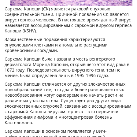
Саркома Капоши (СК) является раковой опухолью
соединительной ткани. Причиной появления СК является
вирус герпеса человека. В настоящее время данный вирус
называется ассоциированным с саркомой вирусом герпеса
Капоши (KSHV).
Злокачественные поражения характеризуются
опухолевыми клетками и аномально растущими
кровеносными сосудами.
Саркома Капоши была названа в честь венгерского
дерматолога Морица Капоши, открывшего этот вид рака в
1872 году. Последовательность вирусного гена, тем не
менее, была определена лишь в 1995-1996 годах.
Саркома Капоши отличается от других злокачественных
новообразований тем, что два и более равновалентных
новообразования могут одновременно начать расти на
различных участках тела. Существует два других вида
злокачественных опухолей, связанных с ассоциированным
с саркомой Капоши вирусом герпеса – это первичная
эффузионная лимфома и многоцентровая болезнь
Кастельмана.
Саркома Капоши в основном появляется у ВИЧ-
инфицированных людей или у пожилых людей