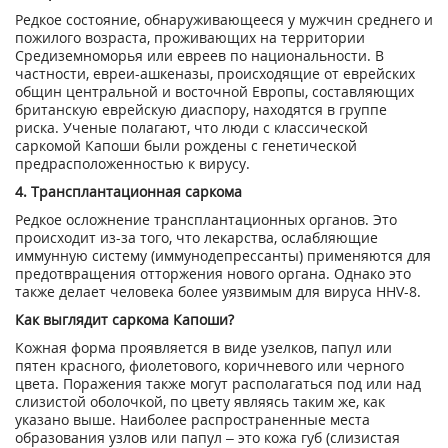
Редкое состояние, обнаруживающееся у мужчин среднего и
пожилого возраста, проживающих на территории
Средиземноморья или евреев по национальности. В
частности, евреи-ашкеназы, происходящие от еврейских
общин центральной и восточной Европы, составляющих
британскую еврейскую диаспору, находятся в группе
риска. Ученые полагают, что люди с классической
саркомой Капоши были рождены с генетической
предрасположенностью к вирусу.
4. Трансплантационная саркома
Редкое осложнение трансплантационных органов. Это
происходит из-за того, что лекарства, ослабляющие
иммунную систему (иммунодепрессанты) применяются для
предотвращения отторжения нового органа. Однако это
также делает человека более уязвимым для вируса HHV-8.
Как выглядит саркома Капоши?
Кожная форма проявляется в виде узелков, папул или
пятен красного, фиолетового, коричневого или черного
цвета. Поражения также могут располагаться под или над
слизистой оболочкой, по цвету являясь таким же, как
указано выше. Наиболее распространенные места
образования узлов или папул – это кожа губ (слизистая