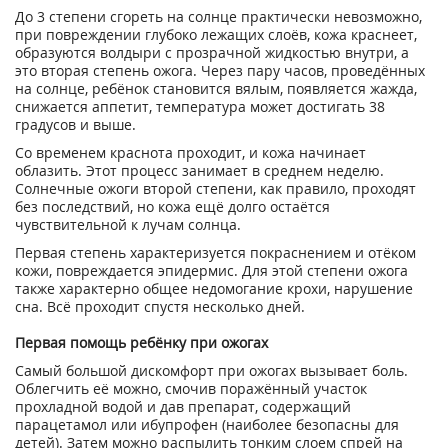
До 3 степени сгореть на солнце практически невозможно,
при повреждении глубоко лежащих слоёв, кожа краснеет,
образуются волдыри с прозрачной жидкостью внутри, а
это вторая степень ожога. Через пару часов, проведённых
на солнце, ребёнок становится вялым, появляется жажда,
снижается аппетит, температура может достигать 38
градусов и выше.
Со временем краснота проходит, и кожа начинает
облазить. Этот процесс занимает в среднем неделю.
Солнечные ожоги второй степени, как правило, проходят
без последствий, но кожа ещё долго остаётся
чувствительной к лучам солнца.
Первая степень характеризуется покраснением и отёком
кожи, повреждается эпидермис. Для этой степени ожога
также характерно общее недомогание крохи, нарушение
сна. Всё проходит спустя несколько дней.
Первая помощь ребёнку при ожогах
Самый большой дискомфорт при ожогах вызывает боль.
Облегчить её можно, смочив поражённый участок
прохладной водой и дав препарат, содержащий
парацетамол или ибупрофен (наиболее безопасны для
детей). Затем можно распылить тонким слоем спрей на