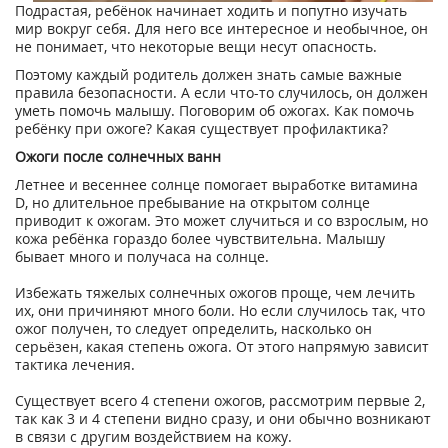
Подрастая, ребёнок начинает ходить и попутно изучать
мир вокруг себя. Для него все интересное и необычное, он
не понимает, что некоторые вещи несут опасность.
Поэтому каждый родитель должен знать самые важные
правила безопасности. А если что-то случилось, он должен
уметь помочь малышу. Поговорим об ожогах. Как помочь
ребёнку при ожоге? Какая существует профилактика?
Ожоги после солнечных ванн
Летнее и весеннее солнце помогает выработке витамина
D, но длительное пребывание на открытом солнце
приводит к ожогам. Это может случиться и со взрослым, но
кожа ребёнка гораздо более чувствительна. Малышу
бывает много и получаса на солнце.
Избежать тяжелых солнечных ожогов проще, чем лечить
их, они причиняют много боли. Но если случилось так, что
ожог получен, то следует определить, насколько он
серьёзен, какая степень ожога. От этого напрямую зависит
тактика лечения.
Существует всего 4 степени ожогов, рассмотрим первые 2,
так как 3 и 4 степени видно сразу, и они обычно возникают
в связи с другим воздействием на кожу.