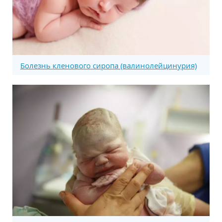
Болезнь кленового сиропа (валинолейцинурия)