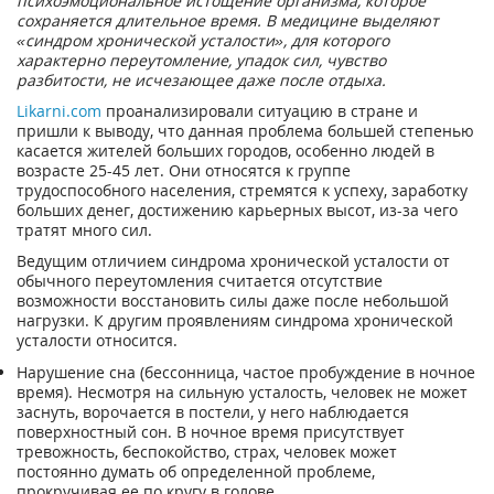
психоэмоциональное истощение организма, которое
сохраняется длительное время. В медицине выделяют
«синдром хронической усталости», для которого
характерно переутомление, упадок сил, чувство
разбитости, не исчезающее даже после отдыха.
Likarni.com
проанализировали ситуацию в стране и
пришли к выводу, что данная проблема большей степенью
касается жителей больших городов, особенно людей в
возрасте 25-45 лет. Они относятся к группе
трудоспособного населения, стремятся к успеху, заработку
больших денег, достижению карьерных высот, из-за чего
тратят много сил.
Ведущим отличием синдрома хронической усталости от
обычного переутомления считается отсутствие
возможности восстановить силы даже после небольшой
нагрузки. К другим проявлениям синдрома хронической
усталости относится.
Нарушение сна (бессонница, частое пробуждение в ночное
время). Несмотря на сильную усталость, человек не может
заснуть, ворочается в постели, у него наблюдается
поверхностный сон. В ночное время присутствует
тревожность, беспокойство, страх, человек может
постоянно думать об определенной проблеме,
прокручивая ее по кругу в голове.