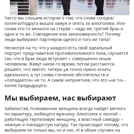
Часто мы слышим истории о том, что снова соседка/
коллега/подруга вышла замуж и опять за алкоголика. Или
снова кто-то женился на стерве – надо же, третий брак и
одно и то же. Совпадение или закономерность? Почему
люди выбирают партнёров одного и того же типа?
Несмотря на то, что у каждого есть свой идеальный
портрет представителя противоположного пола, случается
так, что в брак люди вступают с совершенно иным
человеком. Живут какое-то время, потом расстаются,
решают, что хватит, теперь уж точно нужно искать
идеального, а тут снова стечение обстоятельств и
«попадается» не то. А самое неприятное, что это «не то» -
копия предыдущего.
Мы выбираем, нас выбирают
Хабалистая, психованная женщина всегда найдёт мягкого
по характеру, любящего мужчину. Алкоголик и лентяй –
работящую терпеливую женщину, а властный самодур –
нежную и покладистую натуру. Так происходит потому, что
выбираем не только мы, но и нас. И в обоих случаях на