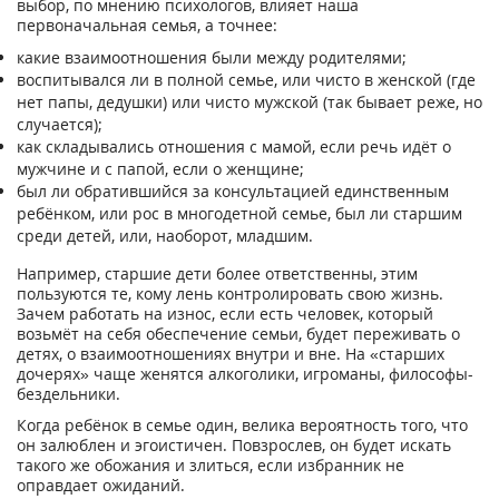
выбор, по мнению психологов, влияет наша
первоначальная семья, а точнее:
какие взаимоотношения были между родителями;
воспитывался ли в полной семье, или чисто в женской (где
нет папы, дедушки) или чисто мужской (так бывает реже, но
случается);
как складывались отношения с мамой, если речь идёт о
мужчине и с папой, если о женщине;
был ли обратившийся за консультацией единственным
ребёнком, или рос в многодетной семье, был ли старшим
среди детей, или, наоборот, младшим.
Например, старшие дети более ответственны, этим
пользуются те, кому лень контролировать свою жизнь.
Зачем работать на износ, если есть человек, который
возьмёт на себя обеспечение семьи, будет переживать о
детях, о взаимоотношениях внутри и вне. На «старших
дочерях» чаще женятся алкоголики, игроманы, философы-
бездельники.
Когда ребёнок в семье один, велика вероятность того, что
он залюблен и эгоистичен. Повзрослев, он будет искать
такого же обожания и злиться, если избранник не
оправдает ожиданий.