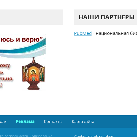
НАШИ ПАРТНЕРЫ
PubMed
- национальная би
кам
Реклама
Контакты
Карта сайта
ого воспрещается. Копирование
Сообщить об ошибке