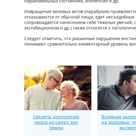
паранойяльных состояниях, эпилепсии и др.
Извращение волевых актов (парабулия) проявляется
отказываются от обычной пищи, едят несъедобные 
сопровождается нанесением себе тяжелых увечий, 
эксгибиционизм и др.) также относятся к патологи
Следует отметить, что указанные нарушения инсти
понимают сравнительно элементарный уровень вол
Секреты долголетия:
Влияние микро
уроки из синих зон
на здоровье: ч
Земли
экспер