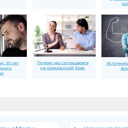
си
Почему мы соглашаемся
ис 30 лет
Источники
на гражданский брак
еднего
Же
а)