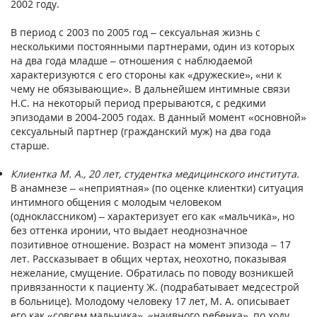
2002 году.
В период с 2003 по 2005 год – сексуальная жизнь с
несколькими постоянными партнерами, один из которых
на два года младше – отношения с наблюдаемой
характеризуются с его стороны как «дружеские», «ни к
чему не обязывающие». В дальнейшем интимные связи
Н.С. на некоторый период прерываются, с редкими
эпизодами в 2004-2005 годах. В данный момент «основной»
сексуальный партнер (гражданский муж) на два года
старше.
Клиентка М. А., 20 лет, студентка медицинского института.
В анамнезе – «неприятная» (по оценке клиентки) ситуация
интимного общения с молодым человеком
(одноклассником) – характеризует его как «мальчика», но
без оттенка иронии, что выдает неоднозначное
позитивное отношение. Возраст на момент эпизода – 17
лет. Рассказывает в общих чертах, неохотно, показывая
нежелание, смущение. Обратилась по поводу возникшей
привязанности к пациенту Ж. (подрабатывает медсестрой
в больнице). Молодому человеку 17 лет, М. А. описывает
его как «совсем мальчика», «наивного ребенка», по ходу