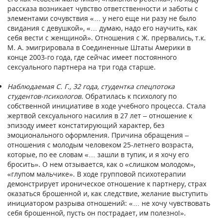
рассказа возникает чувство ответственности и заботы с
элементами сочувствия «… у него еще ни разу не было
свидания с девушкой», «… думаю, надо его научить, как
себя вести с женщиной». Отношения с Ж. прервались, т.к.
М. А. эмигрировала в Соединенные Штаты Америки в
конце 2003-го года, где сейчас имеет постоянного
сексуального партнера на три года старше.
Наблюдаемая С. Г., 32 года, студентка спецпотока
студентов-психологов.
Обратилась к психологу по
собственной инициативе в ходе учебного процесса. Стала
жертвой сексуального насилия в 27 лет – отношение к
эпизоду имеет констатирующий характер, без
эмоционального оформления. Причина обращения –
отношения с молодым человеком 25-летнего возраста,
которые, по ее словам «… зашли в тупик, и я хочу его
бросить». О нем отзывается, как о «слишком молодом»,
«глупом мальчике». В ходе групповой психотерапии
демонстрирует ироническое отношение к партнеру, страх
оказаться брошенной и, как следствие, желание выступить
инициатором разрыва отношений: «… не хочу чувствовать
себя брошенной, пусть он пострадает, им полезно!».