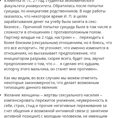
Клиентка И. П., 21 год, студентка экономического
факультета университета.
Обратилась после попытки
суицида, по инициативе родственников. В ходе работы
оказалось, что некоторое время И. П. в целях
зарабатывания денег на учебу была занята в секс-
бизнесе... Причиной попытки суицида были в том числе и
сложности в отношениях с противоположным полом.
Партнер младше на 2 года, настроен «… переходить к
более близким (сексуальным) отношениям, но я боюсь, что
это все испортит». Не уточняет, что именно изменится в
отношениях, но высказывает предположение, что
инициатором разрыва, скорее всего, будет она, звучит
предположение о том, что «… я сделаю его худшим,
испорчу этого мальчика, он станет мне противен».
Как мы видим, во всех случаях мы можем отметить
некоторые закономерности, что делает возможным
типизацию данного явления:
Желание женщины – жертвы сексуального насилия –
компенсировать пережитое унижение, неуверенность в
себе, страх, стыд и прочие негативные переживания за
счет общения и возможной интимной связи (с занятием
активной позиции!) с молодым человеком, не имеющим