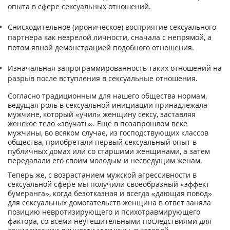
опыта в сфере сексуальных отношений.
Снисходительное (ироническое) восприятие сексуального
партнера как незрелой личности, сначала с непрямой, а
потом явной демонстрацией подобного отношения.
Изначальная запрограммированность таких отношений на
разрыв после вступления в сексуальные отношения.
Согласно традиционным для нашего общества нормам,
ведущая роль в сексуальной инициации принадлежала
мужчине, который «учил» женщину сексу, заставляя
женское тело «звучать». Еще в позапрошлом веке
мужчины, во всяком случае, из господствующих классов
общества, приобретали первый сексуальный опыт в
публичных домах или со старшими женщинами, а затем
передавали его своим молодым и несведущим женам.
Теперь же, с возрастанием мужской агрессивности в
сексуальной сфере мы получили своеобразный «эффект
бумеранга», когда безотказная и всегда «дающая повод»
для сексуальных домогательств женщина в ответ заняла
позицию невротизирующего и психотравмирующего
фактора, со всеми неутешительными последствиями для