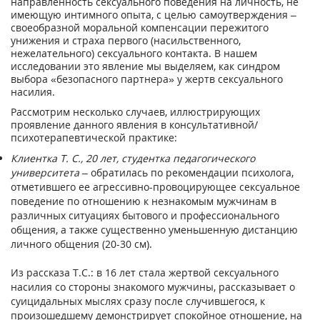
направленность сексуального поведения на личность, не
имеющую интимного опыта, с целью самоутверждения –
своеобразной моральной компенсации пережитого
унижения и страха первого (насильственного,
нежелательного) сексуального контакта. В нашем
исследовании это явление мы выделяем, как синдром
выбора «безопасного партнера» у жертв сексуального
насилия.
Рассмотрим несколько случаев, иллюстрирующих
проявление данного явления в консультативной/
психотерапевтической практике:
Клиентка Т. С., 20 лет, студентка педагогического
университета
– обратилась по рекомендации психолога,
отметившего ее агрессивно-провоцирующее сексуальное
поведение по отношению к незнакомым мужчинам в
различных ситуациях бытового и профессионального
общения, а также существенно уменьшенную дистанцию
личного общения (20-30 см).
Из рассказа Т.С.: в 16 лет стала жертвой сексуального
насилия со стороны знакомого мужчины, рассказывает о
суицидальных мыслях сразу после случившегося, к
произошедшему демонстрирует спокойное отношение, на