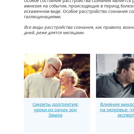
Особое состояние расстройства сознания является 
амнезия на события, происходящие в период болезн
искаженном виде. Особое расстройство сознания с
галлюцинациями.
Все виды расстройства сознания, как правило, воз
дней, реже длятся месяцами.
Секреты долголетия:
Влияние микро
уроки из синих зон
на здоровье: ч
Земли
экспер