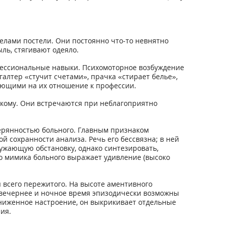
делами постели. Они постоянно что-то невнятно
ль, стягивают одеяло.
ессиональные навыки. Психомоторное возбуждение
алтер «стучит счетами», прачка «стирает белье»,
ающими на их отношение к профессии.
 кому. Они встречаются при неблагоприятно
терянностью больного. Главным признаком
 сохранности анализа. Речь его бессвязна; в ней
ужающую обстановку, однако синтезировать,
то мимика больного выражает удивление (высоко
 всего пережитого. На высоте аментивного
 вечернее и ночное время эпизодически возможны
ниженное настроение, он выкрикивает отдельные
ия.