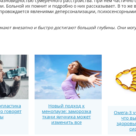
разновидностью сумеречного расстройства. При нем частично 
и. Больной их помнит и подробно о них рассказывает. В то же
опровождается явлениями деперсонализации, психосенсорными
никают внезапно и быстро достигают большой глубины. Они могу
пластика
Новый подход к
то говорят
менопаузе: заморозка
Омега-3 v
ты
ткани яичника может
что вы
изменить все
здоровь
си