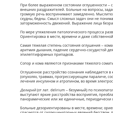
При более выраженном состоянии оглушенности – 
внешних раздражителей. Больные на вопросы, зада
громкую речь воспринимают замедленно. Мыслител
скудны, бедны. Смысл сложных задач они не понима
заторможенность движений. Выражение лица безраз
По мере утяжеления патологического процесса ра
Ориентировка в месте, времени и даже собственной
Самая тяжелая степень состояния оглушения – кома
аритмия дыхания, падение сердечно-сосудистой де
эпилептиформных припадков.
Сопор и кома являются признаками тяжелого сомати
Оглушенное расстройство сознания наблюдается в 
(опухолях, травмах, прогрессирующем параличе, со
лечения инсулином и атропином, во время электро
Делирий
(от лат. delirium – безумный) по психопа
выступают яркие расстройства восприятия, преоб
панорамические или же единичные, периодически
Больные дезориентированы в месте, времени; орие
спасаются от галлюцинаторных явлений бегством, пр