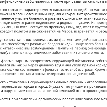
инфекционных заболеваниях, а также при развитии сепсиса в 
ройство сознания характеризуется наплывом сноподобных фанта
ужены в свой болезненный мир, либо сохраняют двойственнос
ственное участие больного в развивающихся фантастически-и
 люди кажутся ранее виденными, а родные – чужими. Наприме
их лиц. Он путешествует по Древнему Риму, отдыхает в хруста
оводит полетом и высаживается на Марсе, встречается и бесед
т сочетаться с воспринимаемыми фрагментами действительнос
, что способствует развитию бредовых идей. Чаще всего больн
 с кататоническим возбуждением. Память на период онейроида
и), эпилепсии, органических заболеваниях головного мозга.
 фрагментарным восприятием окружающей обстановки, собстве
ется им как бы через длинную трубу или узкий прямой коридо
зникающими состояниями аффектов тоски, злобы, страха. Кроме 
 стереотипностью и автоматизированностью движений.
вого истолкования окружающего больные склонны к агрессивн
переезды из города в город, блуждают по улицам и производя
м нарушением сознания и полной амнезией всего происходяще
ается при эпилепсии, органических поражениях головного мозг