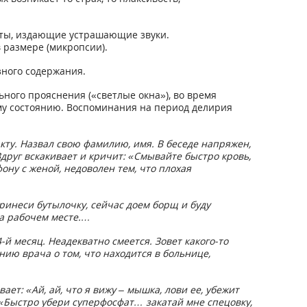
иты, издающие устрашающие звуки.
 размере (микропсии).
зного содержания.
ного прояснения («светлые окна»), во время
му состоянию. Воспоминания на период делирия
акту. Назвал свою фамилию, имя. В беседе напряжен,
Вдруг вскакивает и кричит: «Смывайте быстро кровь,
ону с женой, недоволен тем, что плохая
ринеси бутылочку, сейчас доем борщ и буду
на рабочем месте.…
4-й месяц. Неадекватно смеется. Зовет какого-то
нию врача о том, что находится в больнице,
ает: «Ай, ай, что я вижу – мышка, лови ее, убежит
: «Быстро убери суперфосфат… закатай мне спецовку,