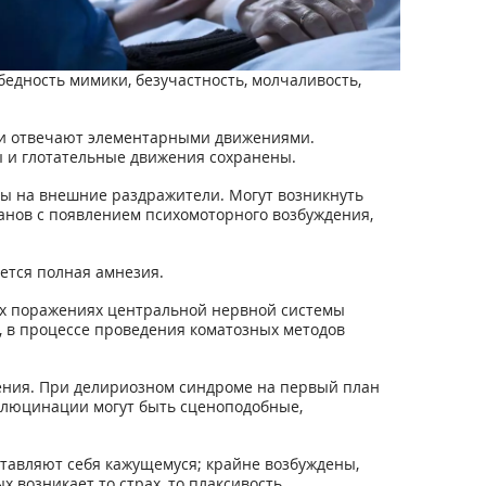
едность мимики, безучастность, молчаливость,
ли отвечают элементарными движениями.
ы и глотательные движения сохранены.
сы на внешние раздражители. Могут возникнуть
анов с появлением психомоторного возбуждения,
ется полная амнезия.
их поражениях центральной нервной системы
, в процессе проведения коматозных методов
ушения. При делириозном синдроме на первый план
ллюцинации могут быть сценоподобные,
тавляют себя кажущемуся; крайне возбуждены,
 возникает то страх, то плаксивость,