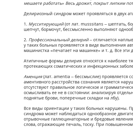
мешаете работать» Весь дрожит, покрыт липким пот
Делириозный синдром может проявляться в двух а
1.
Мусситирующий
(от лат. musssitans – шептать, 
шепчут, бормочут, бессмысленно выполняют однооб
2.
Профессиональный делирий
– отличается наплы
у таких больных проявляется в виде выполнения ав
машинистка «печатает на машинке» и т. д. Все эт
Атипичные формы делирия относятся к наиболее тя
протекающих соматических и инфекционных заболе
Аменция
(лат. amentia – бессмыслие) проявляется 
аментивного расстройства сознания является наруш
отсутствуют правильное логическое и грамматичес
осмысливать ее не в состоянии: анализируя отдель
поднятые брови, поперечные складки на лбу).
Все виды ориентации у таких больных нарушены. Пр
синдрома может наблюдаться однообразное двигат
отрывочные галлюцинаторные и бредовые явления. 
слова, отражающие печаль, тоску. При повышенном