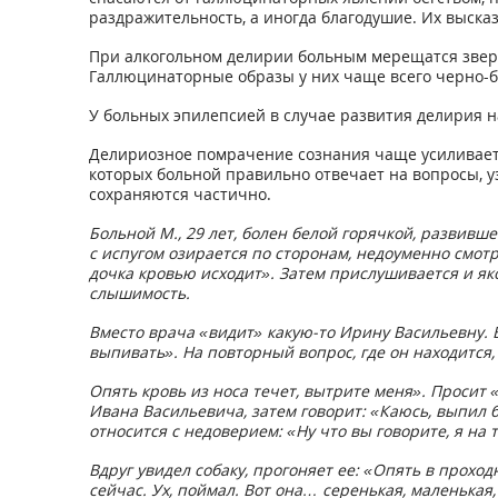
раздражительность, а иногда благодушие. Их выск
При алкогольном делирии больным мерещатся звери
Галлюцинаторные образы у них чаще всего черно-б
У больных эпилепсией в случае развития делирия 
Делириозное помрачение сознания чаще усиливается
которых больной правильно отвечает на вопросы, 
сохраняются частично.
Больной М., 29 лет, болен белой горячкой, развивш
с испугом озирается по сторонам, недоуменно смотр
дочка кровью исходит». Затем прислушивается и яко
слышимость.
Вместо врача «видит» какую-то Ирину Васильевну. В
выпивать». На повторный вопрос, где он находится,
Опять кровь из носа течет, вытрите меня». Просит «
Ивана Васильевича, затем говорит: «Каюсь, выпил б
относится с недоверием: «Ну что вы говорите, я на 
Вдруг увидел собаку, прогоняет ее: «Опять в проход
сейчас. Ух, поймал. Вот она… серенькая, маленькая