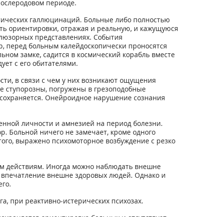
послеродовом периоде.
стических галлюцинаций. Больные либо полностью
ть ориентировки, отражая и реальную, и кажущуюся
ллюзорных представлениях. События
р, перед больным калейдоскопически проносятся
льном замке, садится в космический корабль вместе
ует с его обитателями.
ти, в связи с чем у них возникают ощущения
ые ступорозны, погружены в грезоподобные
 сохраняется. Онейроидное нарушение сознания
нной личности и амнезией на период болезни.
р. Больной ничего не замечает, кроме одного
того, выражено психомоторное возбуждение с резко
ым действиям. Иногда можно наблюдать внешне
т впечатление внешне здоровых людей. Однако и
го.
а, при реактивно-истерических психозах.