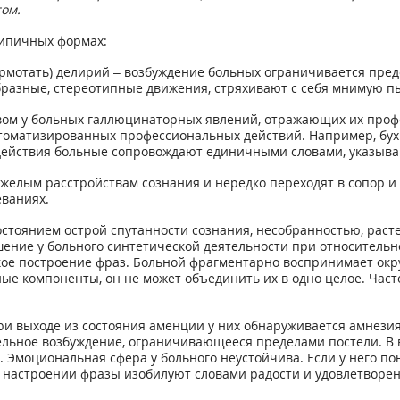
ом.
типичных формах:
бормотать) делирий – возбуждение больных ограничивается пре
разные, стереотипные движения, стряхивают с себя мнимую пы
вом у больных галлюцинаторных явлений, отражающих их проф
томатизированных профессиональных действий. Например, бухг
и действия больные сопровождают единичными словами, указыв
желым расстройствам сознания и нередко переходят в сопор и
ваниях.
состоянием острой спутанности сознания, несобранностью, рас
ение у больного синтетической деятельности при относительной
кое построение фраз. Больной фрагментарно воспринимает окр
ные компоненты, он не может объединить их в одно целое. Час
и выходе из состояния аменции у них обнаруживается амнезия
ельное возбуждение, ограничивающееся пределами постели. В
Эмоциональная сфера у больного неустойчива. Если у него по
 настроении фразы изобилуют словами радости и удовлетворен