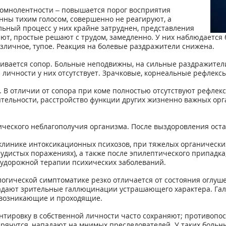
сомнолентности – повышается порог восприятия
нны тихим голосом, совершенно не реагируют, а
ьный процесс у них крайне затруднен, представления
ют, простые решают с трудом, замедленно. У них наблюдается б
личное, тупое. Реакция на болевые раздражители снижена.
звивается сопор. Больные неподвижны, на сильные раздражите
 личности у них отсутствует. Зрачковые, корнеальные рефлекс
. В отличии от сопора при коме полностью отсутствуют рефлек
ятельности, расстройство функции других жизненно важных орг
ческого неблагополучия организма. После выздоровления оста
клинике интоксикационных психозов, при тяжелых органическ
судистых поражениях), а также после эпилептического припадка
судорожной терапии психических заболеваний.
тологической симптоматике резко отличается от состояния огл
ладают зрительные галлюцинации устрашающего характера. Га
 возникающие и проходящие.
нтировку в собственной личности часто сохраняют; противопос
ячутся, нападают на мнимых преследователей. У таких больных