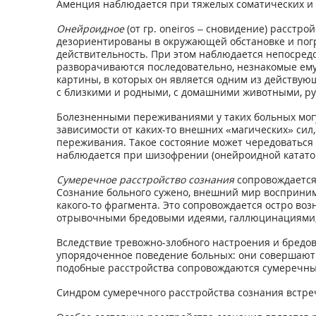
Аменция наблюдается при тяжелых соматических и 
Онейроидное
(от гр. oneiros – сновидение) расст
дезориентированы в окружающей обстановке и погр
действительность. При этом наблюдается непосред
разворачиваются последовательно, незнакомые ему
картины, в которых он является одним из действующ
с близкими и родными, с домашними животными, рук
Болезненными переживаниями у таких больных могу
зависимости от каких-то внешних «магических» сил
переживания. Такое состояние может чередоваться
наблюдается при шизофрении (онейроидной кататони
Сумеречное расстройство сознания
сопровождается
Сознание больного сужено, внешний мир воспринима
какого-то фрагмента. Это сопровождается остро во
отрывочными бредовыми идеями, галлюцинациями,
Вследствие тревожно-злобного настроения и бредо
упорядоченное поведение больных: они совершают 
подобные расстройства сопровождаются сумеречны
Синдром сумеречного расстройства сознания встреч