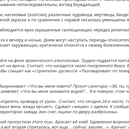
азывания непоследовательны, взгляд блуждающий.
, насекомые (зоопсии), различные чудовища, мертвецы, банд
елой окраски и по сравнению с нормой несколько уменьшены в
наблюдается ярко окрашенные галлюцинации, нередко религио
 к вечеру и ночью. Днем могут наступать периоды относитель
узнает окружающих, критически относится к своему болезненно
ейся на фоне хронического алкоголизма. Трудно поддается конт
ит на врача. Считает, что находится около похоронного бюро. 
бы слышит как «строители» ругаются. «Разговаривает по телеф
ыкрикивает: «Что вы меня ловите? Просит санитара: «Эй, ты, п
 заявляет: «Что вы меня заливаете водой?… Я в пивнухе, стою 
отделить проводку от руки». Считает, что сегодня 24-е число, 1
окал вина, жажда мучает». Сдувает «мошек» с одеяла. К сообще
территории завода, вон снег, ящики по двору разбросаны».
ной пропустили этого пса». Бросает ей хлеб. Удивленно вскрикив
, а вот вторая спряталась, вот еще… сейчас заколю…». Кричит