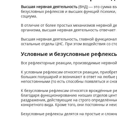
Высшая нервная деятельность
(ВНД) — это сумма в
безусловных рефлексов и высших функций психики
социума.
В отличие от более простых механизмов нервной д
организма, высшая нервная деятельность отвечает
Высшая нервная деятельность, главной функционал
остальные отделы ЦНС. При этом воздействия со ст
Условные и безусловные рефлекс
Все рефлекторные реакции, производимые нервной 
К условным рефлексам относятся реакции, приобре
больших полушарий и возникают в ответ на любые 
непостоянными (то есть способны появляться и снов
К безусловным рефлексам относятся врождённые р
благодаря функционированию низших отделов центр
раздражения, действующие на строго определённые
конкретного вида. Кроме того, они постоянны и не
Безусловные рефлексы делятся на простые и сложн