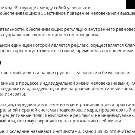
заимодействующих между собой условных и
, обеспечивающих эффективное поведение человека или высше
еятельности, обеспечивающих регуляцию внутреннего равновес
 за управление сложным процессом поведения.
ьной единицей которой является рефлекс, осуществляется бл
ороны коры могут отличаться силой, временем, соотношениями 
ы
системой, делятся на две группы — условные и безусловные.
тённые в процессе индивидуальной жизни человека (навыки). 
раздражители, воздействующие на разные рецептивные зоны. 
а исчезать).
еакции, передающиеся генетически и развивающиеся практиче
альной нервной системы (подкорковые ядра, продолговатый и 
 рецептивные поля. Безусловные рефлексы не индивидуальны,
изменны, поэтому сохраняются на протяжении всей жизни.
ые. Последние называют инстинктами. Одной из их отличитель