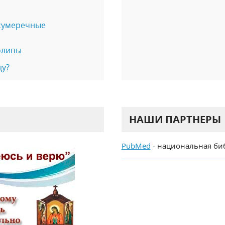
 сумеречные
олипы
цу?
НАШИ ПАРТНЕРЫ
PubMed
- национальная би