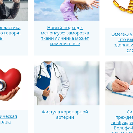
пластика
Новый подход к
то говорят
менопаузе: заморозка
Омега-3 v
ты
ткани яичника может
что вы
изменить все
здоровь
си
Си
Фистула коронарной
ическая
прежде
артерии
ердца
возбужде
Вольфа-
Лауна-Га