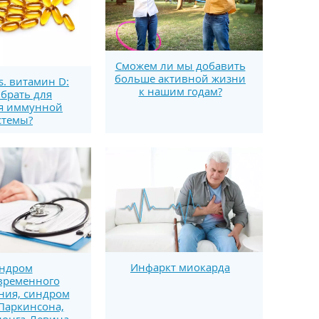
Сможем ли мы добавить
больше активной жизни
s. витамин D:
к нашим годам?
брать для
я иммунной
стемы?
Инфаркт миокарда
ндром
временного
ния, синдром
Паркинсона,
нонга-Левина