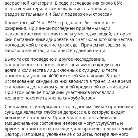
возрастной категории. В ходе исследования около 85%
испытуемых теряли самообладание, становились
раздражительными и были подвержены стрессам.
Кроме того, 40 % из 85% страдали от бессонницы и
ожирения. Причиной последней проблемы были
психологические неприятности у молодых людей, которые
они пытались ликвидировать за счет большого количества
поглощаемой в течение суток еды. Причем их совсем не
заботило качество, и количество данной пищи.
Было также проведено и другое исследование,
направленное на выявление зависимости кредитного
долга и количества лиц, склонных к суициду. В тесте
принимали участие 4000 жителей Финляндии. В ходе
исследования каждый из них вводился в транс, и на время
становился должником условной кредитной организации.
При этом больше половины участников изъявляли
желание покончить жизнь самоубийством.
Специалисты утверждают, что в данном случае причинами
суицида является глубокая депрессия, в которую входят
должники по кредиту. Причем данное нестабильное
эмоциональное состояние человека могут усугублять и
другие неприятности, носящие, как правило, человеческий
фактор. Например, увольнение с работы, потеря личного