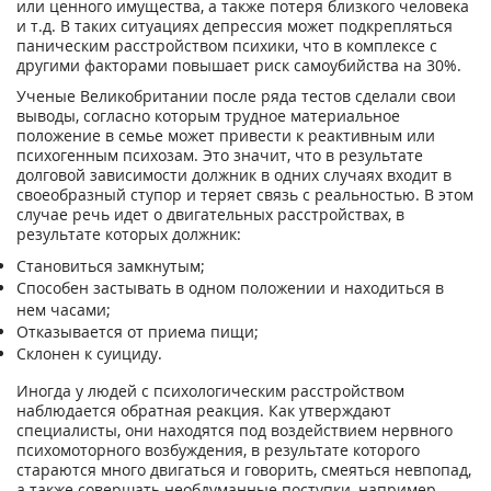
или ценного имущества, а также потеря близкого человека
и т.д. В таких ситуациях депрессия может подкрепляться
паническим расстройством психики, что в комплексе с
другими факторами повышает риск самоубийства на 30%.
Ученые Великобритании после ряда тестов сделали свои
выводы, согласно которым трудное материальное
положение в семье может привести к реактивным или
психогенным психозам. Это значит, что в результате
долговой зависимости должник в одних случаях входит в
своеобразный ступор и теряет связь с реальностью. В этом
случае речь идет о двигательных расстройствах, в
результате которых должник:
Становиться замкнутым;
Способен застывать в одном положении и находиться в
нем часами;
Отказывается от приема пищи;
Склонен к суициду.
Иногда у людей с психологическим расстройством
наблюдается обратная реакция. Как утверждают
специалисты, они находятся под воздействием нервного
психомоторного возбуждения, в результате которого
стараются много двигаться и говорить, смеяться невпопад,
а также совершать необдуманные поступки, например,