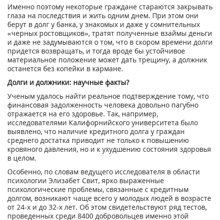
Именно поэтому некоторые граждане стараются закрывать
глаза на последствия и жить одним днем. При этом они
берут в долг у банка, у знакомых и даже у сомнительных
«черных ростовщиков», тратят полученные взаймы деньги
и даже не задумываются о том, что в скором времени долги
придется возвращать, и тогда вроде бы устойчивое
материальное положение может дать трещину, а должник
останется без копейки в кармане.
Долги и должники: научные факты?
Ученым удалось найти реальное подтверждение тому, что
финансовая задолженность человека довольно пагубно
отражается на его здоровье. Так, например,
исследователями Калифорнийского университета было
выявлено, что наличие кредитного долга у граждан
среднего достатка приводит не только к повышению
кровяного давления, но и к ухудшению состояния здоровья
в целом.
Особенно, по словам ведущего исследователя в области
психологии Элизабет Свит, ярко выраженные
психологические проблемы, связанные с кредитным
долгом, возникают чаще всего у молодых людей в возрасте
от 24-х и до 32-х лет. Об этом свидетельствуют ряд тестов,
проведенных среди 8400 добровольцев именно этой