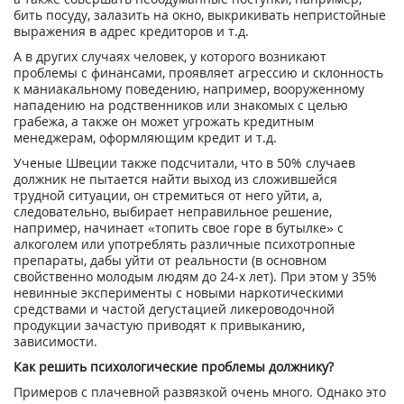
бить посуду, залазить на окно, выкрикивать непристойные
выражения в адрес кредиторов и т.д.
А в других случаях человек, у которого возникают
проблемы с финансами, проявляет агрессию и склонность
к маниакальному поведению, например, вооруженному
нападению на родственников или знакомых с целью
грабежа, а также он может угрожать кредитным
менеджерам, оформляющим кредит и т.д.
Ученые Швеции также подсчитали, что в 50% случаев
должник не пытается найти выход из сложившейся
трудной ситуации, он стремиться от него уйти, а,
следовательно, выбирает неправильное решение,
например, начинает «топить свое горе в бутылке» с
алкоголем или употреблять различные психотропные
препараты, дабы уйти от реальности (в основном
свойственно молодым людям до 24-х лет). При этом у 35%
невинные эксперименты с новыми наркотическими
средствами и частой дегустацией ликероводочной
продукции зачастую приводят к привыканию,
зависимости.
Как решить психологические проблемы должнику?
Примеров с плачевной развязкой очень много. Однако это