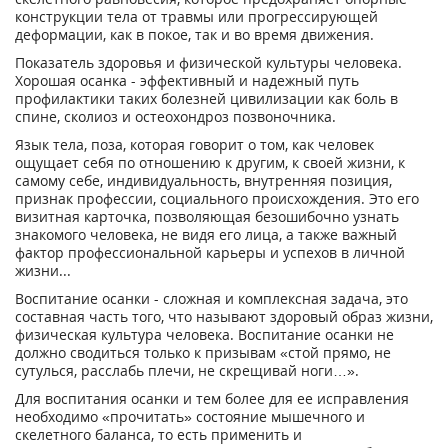
конструкции тела от травмы или прогрессирующей
деформации, как в покое, так и во время движения.
Показатель здоровья и физической культуры человека.
Хорошая осанка - эффективный и надежный путь
профилактики таких болезней цивилизации как боль в
спине, сколиоз и остеохондроз позвоночника.
Язык тела, поза, которая говорит о том, как человек
ощущает себя по отношению к другим, к своей жизни, к
самому себе, индивидуальность, внутренняя позиция,
признак профессии, социального происхождения. Это его
визитная карточка, позволяющая безошибочно узнать
знакомого человека, не видя его лица, а также важный
фактор профессиональной карьеры и успехов в личной
жизни...
Воспитание осанки - сложная и комплексная задача, это
составная часть того, что называют здоровый образ жизни,
физическая культура человека. Воспитание осанки не
должно сводиться только к призывам «стой прямо, не
сутулься, расслабь плечи, не скрещивай ноги…».
Для воспитания осанки и тем более для ее исправления
необходимо «прочитать» состояние мышечного и
скелетного баланса, то есть применить и