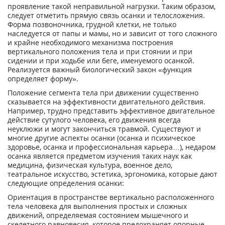
проявление такой неправильной нагрузки. Таким образом,
следует отметить прямую связь осанки и телосложения.
Форма позвоночника, грудной клетки, не только
наследуется от папы и мамы, но и зависит от того сложного
и крайне необходимого механизма построения
вертикального положения тела и при стоянии и при
сидении и при ходьбе или беге, именуемого осанкой.
Реализуется важный биологический закон «функция
определяет форму».
Положение сегмента тела при движении существенно
сказывается на эффективности двигательного действия.
Например, трудно представить эффективное двигательное
действие сутулого человека, его движения всегда
неуклюжи и могут закончиться травмой. Существуют и
многие другие аспекты осанки (осанка и психическое
здоровье, осанка и профессиональная карьера…), недаром
осанка является предметом изучения таких наук как
медицина, физическая культура, военное дело,
театральное искусство, эстетика, эргономика, которые дают
следующие определения осанки:
Ориентация в пространстве вертикально расположенного
тела человека для выполнения простых и сложных
движений, определяемая состоянием мышечного и
скелетного равновесия, которое предохраняет опорные