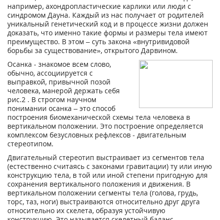
например, ахондропластические карлики или люди с
синдромом Дауна. Каждый из нас получает от родителей
уникальный генетический код и в процессе жизни должен
доказать, что именно такие формы и размеры тела имеют
преимущество. В этом – суть закона «внутривидовой
борьбы за существование», открытого Дарвином.
Осанка - знакомое всем слово,
обычно, ассоциируется с
выправкой, привычной позой
человека, манерой держать себя
рис.2 . В строгом научном
понимании осанка – это способ
построения биомеханической схемы тела человека в
вертикальном положении. Это построение определяется
комплексом безусловных рефлексов - двигательным
стереотипом.
Двигательный стереотип выстраивает из сегментов тела
(естественно считаясь с законами гравитации) ту или иную
конструкцию тела, в той или иной степени пригодную для
сохранения вертикального положения и движения. В
вертикальном положении сегменты тела (голова, грудь,
торс, таз, ноги) выстраиваются относительно друг друга
относительно их скелета, образуя устойчивую
конструкцию. Это называется скелетный баланс.