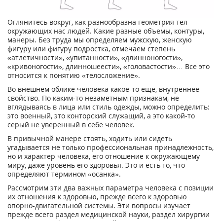
Оглянитесь вокруг, как разнообразна геометрия тел
окружающих нас людей. Какие разные объемы, контуры,
манеры. Без труда мы определяем мужскую, женскую
фигуру или фигуру подростка, отмечаем степень
«атлетичности», «упитанности», «длинноногости»,
«кривоногости», длинношеести», «головастости»… Все это
относится к понятию «телосложение».
Во внешнем облике человека какое-то еще, внутреннее
свойство. По каким-то незаметным признакам, не
вглядываясь в лица или стиль одежды, можно определить:
это военный, это конторский служащий, а это какой-то
серый не уверенный в себе человек.
В привычной манере стоять, ходить или сидеть
угадывается не только профессиональная принадлежность,
но и характер человека, его отношение к окружающему
миру, даже уровень его здоровья. Это и есть то, что
определяют термином «осанка».
Рассмотрим эти два важных параметра человека с позиции
их отношения к здоровью, прежде всего к здоровью
опорно-двигательной системы. Эти вопросы изучает
прежде всего раздел медицинской науки, раздел хирургии