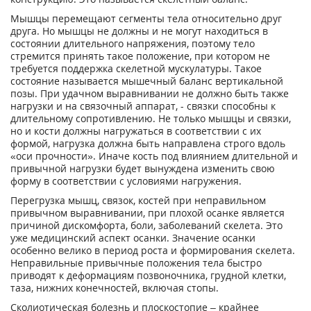
Мышцы перемещают сегменты тела относительно друг
друга. Но мышцы не должны и не могут находиться в
состоянии длительного напряжения, поэтому тело
стремится принять такое положение, при котором не
требуется поддержка скелетной мускулатуры. Такое
состояние называется мышечный баланс вертикальной
позы. При удачном выравнивании не должно быть также
нагрузки и на связочный аппарат, - связки способны к
длительному сопротивлению. Не только мышцы и связки,
но и кости должны нагружаться в соответствии с их
формой, нагрузка должна быть направлена строго вдоль
«оси прочности». Иначе кость под влиянием длительной и
привычной нагрузки будет вынуждена изменить свою
форму в соответствии с условиями нагружения.
Перегрузка мышц, связок, костей при неправильном
привычном выравнивании, при плохой осанке является
причиной дискомфорта, боли, заболеваний скелета. Это
уже медицинский аспект осанки. Значение осанки
особенно велико в период роста и формирования скелета.
Неправильные привычные положения тела быстро
приводят к деформациям позвоночника, грудной клетки,
таза, нижних конечностей, включая стопы.
Сколиотическая болезнь и плоскостопие – крайнее