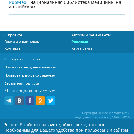
PubMed
- национальная библиотека медицины на
английском
О проекте
Авторы и рецензенты
Врачам и клиникам
Реклама
Контакты
Карта сайта
Сообщить об ошибке
Политика конфиденциальности
Пользовательское соглашение
Бесплатная подписка
Мы в социальных сетях:
Copyright © MedicInform.Net -
медицина, психология, 1999 - 2026
Этот веб-сайт использует файлы cookie, которые
необходимы для Вашего удобства при пользовании сайтом
Копирование или иное распространение статей нашего сайта строго
воспрещается. Копирование раздела "Новости" допускается при наличии