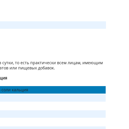
в сутки, то есть практически всем лицам, имеющим
атов или пищевых добавок.
ьция
) соли кальция