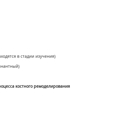
аходятся в стадии изучения)
инантный)
роцесса костного ремоделирования