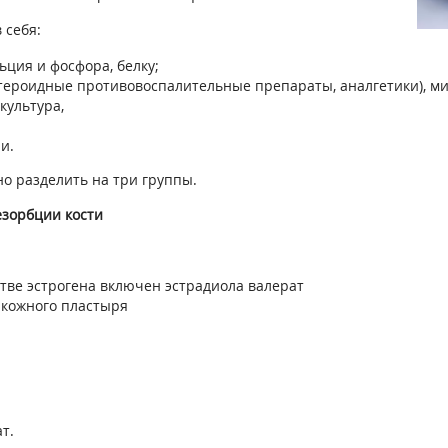
 себя:
ция и фосфора, белку;
тероидные противовоспалительные препараты, аналгетики), м
культура,
ии.
но разделить на три группы.
зорбции кости
стве эстрогена включен эстрадиола валерат
и кожного пластыря
т.