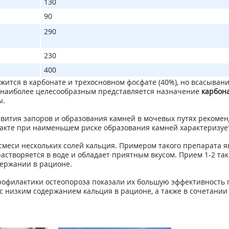
130
90
290
230
400
жится в карбонате и трехосновном фосфате (40%), но всасывани
е наиболее целесообразным представляется назначение
карбона
ы.
ития запоров и образования камней в мочевых путях рекоменд
кте при наименьшем риске образования камней характеризуе
 смеси нескольких солей кальция. Примером такого препарата я
 растворяется в воде и обладает приятным вкусом. Прием 1-2 та
держании в рационе.
офилактики остеопороза показали их большую эффективность 
 с низким содержанием кальция в рационе, а также в сочетани