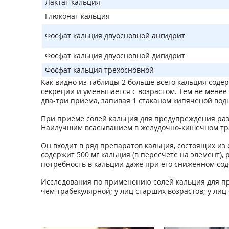
Лактат кальция
Глюконат кальция
Фосфат кальция двуосновной ангидрит
Фосфат кальция двуосновной дигидрит
Фосфат кальция трехосновной
Как видно из таблицы 2 больше всего кальция содер
секреции и уменьшается с возрастом. Тем не мене
два-три приема, запивая 1 стаканом кипяченой вод
При приеме солей кальция для предупреждения разв
Наилучшим всасыванием в желудочно-кишечном тра
Он входит в ряд препаратов кальция, состоящих из
содержит 500 мг кальция (в пересчете на элемент),
потребность в кальции даже при его сниженном со
Исследования по применению солей кальция для пр
чем трабекулярной; у лиц старших возрастов; у лиц