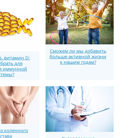
Сможем ли мы добавить
больше активной жизни
s. витамин D:
к нашим годам?
брать для
я иммунной
стемы?
з коленного
устава