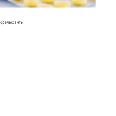
иорелаксанты;