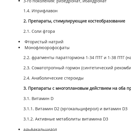
3-го поколения: ризедронат, ибандронат
1.4. Иприфлавон
2. Препараты, стимулирующие костеобразование
2.1. Соли фтора
Фтористый натрий
Монофлюорофосфаты
2.2. фрагменты паратгормона 1-34 ПТГ и 1-38 ПТГ (н
2.3. Соматотропный гормон (синтетический рекомб
2.4. Анаболические стероиды
3. Препараты с многоплановым действием на оба п
3.1. Витамин D
3.1.1. Витамин D2 (эргокальциферол) и витамин D3
3.1.2. Активные метаболиты витамина D3
адьфакальцидол