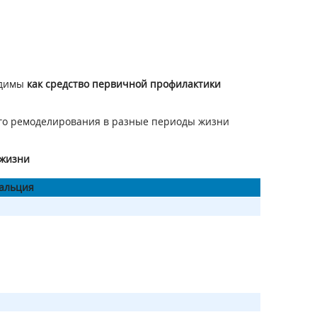
одимы
как средство первичной профилактики
ого ремоделирования в разные периоды жизни
 жизни
кальция