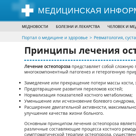
МЕДИЦИНСКАЯ ИНФОР
МЕДНОВОСТИ
БОЛЕЗНИ И ЛЕКАРСТВА
ЧЕЛОВЕК И М
Портал о медицине и здоровье
Ревматология, суст
Принципы лечения ос
Лечение остеопороза
представляет собой сложную п
многокомпонентный патогенез и гетерогенную прир
Замедление или прекращение потери массы кости, 
Предотвращение развития переломов костей;
Нормализация показателей костного метаболизма;
Уменьшение или исчезновение болевого синдрома, 
Расширение двигательной активности, максимально
улучшение качества жизни больного.
Основным принципом лечения остеопороза являет
различные составляющие процесса костного ремоде
симптоматической терапии остеопороза, существе