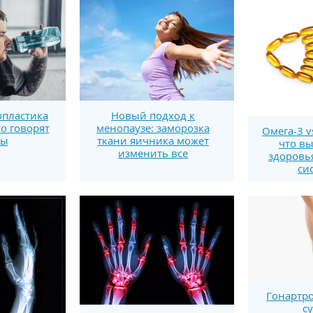
пластика
Новый подход к
то говорят
менопаузе: заморозка
Омега-3 v
ты
ткани яичника может
что вы
изменить все
здоровь
си
Гонартро
с