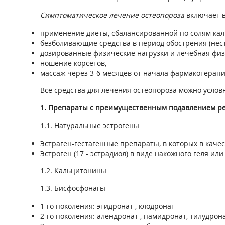
Симптоматическое лечение остеопороза
включает в
применение диеты, сбалансированной по солям каль
безболивающие средства в период обострения (нес
дозированные физические нагрузки и лечебная физ
ношение корсетов,
массаж через 3-6 месяцев от начала фармакотерап
Все средства для лечения остеопороза можно услов
1. Препараты с преимущественным подавлением ре
1.1. Натуральные эстрогены
Эстраген-гестагенные препараты, в которых в каче
Эстроген (17 - эстрадиол) в виде накожного геля ил
1.2. Кальцитонины
1.3. Бисфосфонагы
1-го поколения: этидронат , клодронат
2-го поколения: алендронат , памидронат, тилудрона