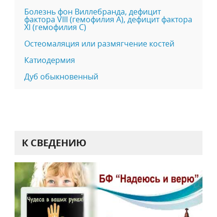
Болезнь фон Виллебранда, дефицит
фактора VIII (гемофилия А), дефицит фактора
XI (гемофилия С)
Остеомаляция или размягчение костей
Катиодермия
Дуб обыкновенный
К СВЕДЕНИЮ