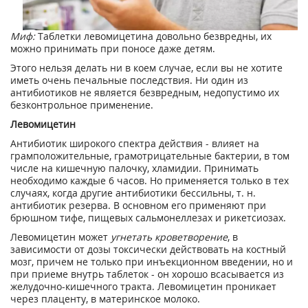
Миф:
Таблетки левомицетина довольно безвредны, их
можно принимать при поносе даже детям.
Этого нельзя делать ни в коем случае, если вы не хотите
иметь очень печальные последствия. Ни один из
антибиотиков не является безвредным, недопустимо их
безконтрольное применение.
Левомицетин
Антибиотик широкого спектра действия - влияет на
грамположительные, грамотрицательные бактерии, в том
числе на кишечную палочку, хламидии. Принимать
необходимо каждые 6 часов. Но применяется только в тех
случаях, когда другие антибиотики бессильны, т. н.
антибиотик резерва. В основном его применяют при
брюшном тифе, пищевых сальмонеллезах и рикетсиозах.
Левомицетин может
угнетать кроветворение
, в
зависимости от дозы токсически действовать на костный
мозг, причем не только при инъекционном введении, но и
при приеме внутрь таблеток - он хорошо всасывается из
желудочно-кишечного тракта. Левомицетин проникает
через плаценту, в материнское молоко.