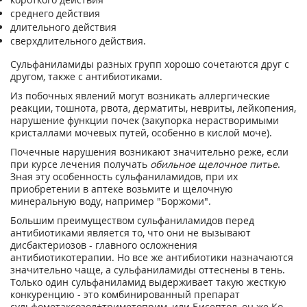
среднего действия
длительного действия
сверхдлительного действия.
Сульфаниламиды разных групп хорошо сочетаются друг с
другом, также с антибиотиками.
Из побочных явлений могут возникать аллергические
реакции, тошнота, рвота, дерматиты, невриты, лейкопения,
нарушение функции почек (закупорка нерастворимыми
кристаллами мочевых путей, особенно в кислой моче).
Почечные нарушения возникают значительно реже, если
при курсе лечения получать
обильное щелочное питье
.
Зная эту особенность сульфаниламидов, при их
приобретении в аптеке возьмите и щелочную
минеральную воду, например "Боржоми".
Большим преимуществом сульфаниламидов перед
антибиотиками является то, что они не вызывают
дисбактериозов - главного осложнения
антибиотикотерапии. Но все же антибиотики назначаются
значительно чаще, а сульфаниламиды оттеснены в тень.
Только один сульфаниламид выдерживает такую жесткую
конкуренцию - это комбинированный препарат
сульфометаксозол+триметоприм, или Бисептол, он же Ко-