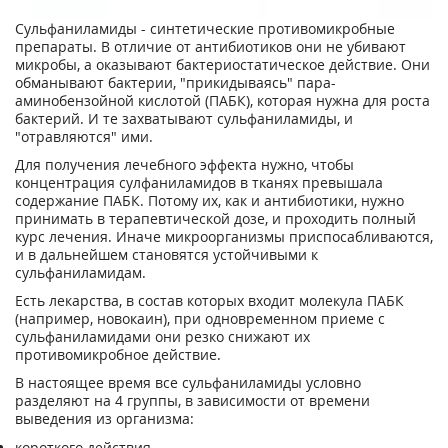
Сульфаниламиды - синтетические противомикробные
препараты. В отличие от антибиотиков они не убивают
микробы, а оказывают бактериостатическое действие. Они
обманывают бактерии, "прикидываясь" пара-
аминобензойной кислотой (ПАБК), которая нужна для роста
бактерий. И те захватывают сульфаниламиды, и
"отравляются" ими.
Для получения лечебного эффекта нужно, чтобы
концентрация сулфаниламидов в тканях превышала
содержание ПАБК. Потому их, как и антибиотики, нужно
принимать в терапевтической дозе, и проходить полный
курс лечения. Иначе микроорганизмы приспосабливаются,
и в дальнейшем становятся устойчивыми к
сульфаниламидам.
Есть лекарства, в состав которых входит молекула ПАБК
(например, новокаин), при одновременном приеме с
сульфаниламидами они резко снижают их
противомикробное действие.
В настоящее время все сульфаниламиды условно
разделяют на 4 группы, в зависимости от времени
выведения из организма:
короткого действия