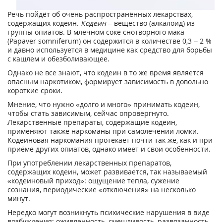
Речь пойдёт об очень распространённых лекарствах,
содержащих кодеин.
Кодеин
– вещество (алкалоид) из
группы опиатов. В млечном соке снотворного мака
(Papaver somniferum) он содержится в количестве 0,3 – 2 %
и давно используется в медицине как средство для борьбы
с кашлем и обезболивающее.
Однако не все знают, что кодеин в то же время является
опасным наркотиком, формирует зависимость в довольно
короткие сроки.
Мнение, что нужно «долго и много» принимать кодеин,
чтобы стать зависимым, сейчас опровергнуто.
Лекарственные препараты, содержащие кодеин,
применяют также наркоманы при самолечении ломки.
Кодеиновая наркомания протекает почти так же, как и при
приёме других опиатов, однако имеет и свои особенности.
При употреблении лекарственных препаратов,
содержащих кодеин, может развивается, так называемый
«кодеиновый приход»: ощущение тепла, сужение
сознания, периодические «отключения» на несколько
минут.
Нередко могут возникнуть психические нарушения в виде
возбуждения: оживленность, смешливость, развязанность.