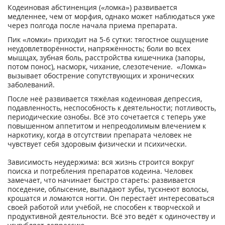
Кодеиновая абстиненция («ломка») развивается
медленнее, чем от морфия, однако может наблюдаться уже
через полгода после начала приема препарата.
Пик «ломки» приходит на 5-6 сутки: тягостное ощущение
неудовлетворённости, напряжённость; боли во всех
мышцах, зубная боль, расстройства кишечника (запоры,
потом понос), насморк, чихание, слезотечение. «Ломка»
вызывает обострение сопутствующих и хронических
заболеваний.
После неё развивается тяжёлая кодеиновая депрессия,
подавленность, неспособность к деятельности; потливость,
периодические ознобы. Всё это сочетается с теперь уже
повышенном аппетитом и непреодолимым влечением к
наркотику, когда в отсутствии препарата человек не
чувствует себя здоровым физически и психически.
Зависимость неудержима: вся жизнь строится вокруг
поиска и потребления препаратов кодеина. Человек
замечает, что начинает быстро стареть: развивается
поседение, облысение, выпадают зубы, тускнеют волосы,
крошатся и ломаются ногти. Он перестаёт интересоваться
своей работой или учёбой, не способен к творческой и
продуктивной деятельности. Всё это ведёт к одиночеству и