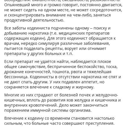
Опьяневший много и громко говорит, постоянно двигается,
не может сидеть на одном месте, не может сосредоточится,
и сконцентрировать внимание на чем-либо, заняться
продуктивной деятельностью.
Все заботы кодеиниста подчинены одному – поиску и
добыванию наркотика (т.е. медицинских препаратов
содержащих кодеин). Для этого кодеинист обращается к
врачам, нередко симулируя различные заболевания,
пытается подделать рецепты, ворует или отнимает
препараты у других больных и т.п.
Если препарат не удаётся найти, наблюдается плохое
общее самочувствие, беспричинное беспокойство, тоска,
дрожание конечностей, тошнота, рвота и тяжелейшая
бессонница. Кодеинисты в отсутствии наркотика не спят и
не дают спать другим. У них подавлен аппетит, но
сохраняется влечение к сладкому и жирному.
Многие из них страдают от болезней почек и желудочно-
кишечных, вплоть до развития язв желудка и кишечника и
внутренних кровотечений. Дело может закончиться
поражением иммунной системы организма.
Влечение к кодеину со временем становится настолько
сильным, что больные часто совершают преступления.