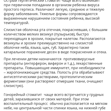
Острый герпетический стоматит чаще всего возникает
при первичном попадании в организм ребенка вируса
простого герпеса. Различают легкую, среднюю и тяжелую
форму заболевания. Тяжелые формы сопровождаются
выраженным нарушением состояния ребенка, высокой
температурой.
Слизистая оболочка рта отечная, покрасневшая, с большим
количеством мелких везикул (пузырьков), быстро
переходящих в эрозии, покрытые налетом. Располагаются
везикулы и эрозии преимущественно на слизистой
оболочке неба, языка, щек, губ. Характерно также
катаральное поражение десен в виде покраснения и отека.
При лечении детям назначаются противовирусные
препараты (интерферон, виферон и т.д.), лекарственные
препараты. Повышающие иммунитет, при необходимости
– жаропонижающие средства. Полость рта обрабатывают
антисептическими растворами, протеолитическим
ферментами (они растворяют отмершие ткани, очищают
слизистую).
Гонорейный стоматит чаще всего встречается у грудных
детей, заразившихся от своих матерей. При этом
воспалительный процесс обычно располагается на мягком
небе, на центральной части спинки языка, на нижней губе