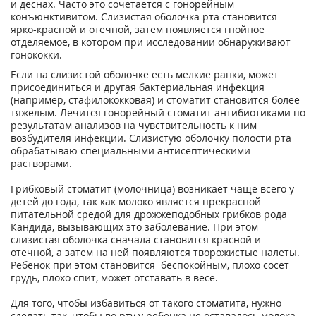
и деснах. Часто это сочетается с гонорейным
конъюнктивитом. Слизистая оболочка рта становится
ярко-красной и отечной, затем появляется гнойное
отделяемое, в котором при исследовании обнаруживают
гонококки.
Если на слизистой оболочке есть мелкие ранки, может
присоединиться и другая бактериальная инфекция
(например, стафилококковая) и стоматит становится более
тяжелым. Лечится гонорейный стоматит антибиотиками по
результатам анализов на чувствительность к ним
возбудителя инфекции. Слизистую оболочку полости рта
обрабатываю специальными антисептическими
растворами.
Грибковый стоматит (молочница) возникает чаще всего у
детей до года, так как молоко является прекрасной
питательной средой для дрожжеподобных грибков рода
Кандида, вызывающих это заболевание. При этом
слизистая оболочка сначала становится красной и
отечной, а затем на ней появляются творожистые налеты.
Ребенок при этом становится беспокойным, плохо сосет
грудь, плохо спит, может отставать в весе.
Для того, чтобы избавиться от такого стоматита, нужно
сделать так, чтобы во рту у ребенка не оставалось молока.