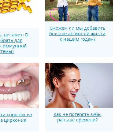
Сможем ли мы добавить
больше активной жизни
s. витамин D:
к нашим годам?
брать для
я иммунной
стемы?
Как не потерять зубы
ти коронок из
раньше времени?
а циркония