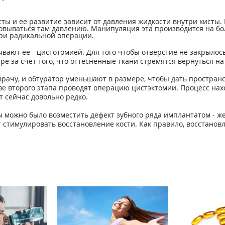
сты и ее развитие зависит от давления жидкости внутри кисты. 
зовываться там давлению. Манипуляция эта производится на б
при радикальной операции.
вают ее - цистотомией. Для того чтобы отверстие не закрылос
ре за счет того, что оттесненные ткани стремятся вернуться на
рачу, и обтуратор уменьшают в размере, чтобы дать простран
ве второго этапа проводят операцию цистэктомии. Процесс нах
т сейчас довольно редко.
о бы можно было возместить дефект зубного ряда имплантатом -
стимулировать восстановление кости. Как правило, восстанов