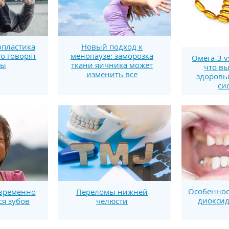
пластика
Новый подход к
то говорят
менопаузе: заморозка
Омега-3 v
ты
ткани яичника может
что вы
изменить все
здоровь
си
Особеннос
временно
Переломы нижней
диоксид
я зубов
челюсти