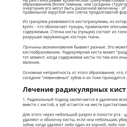
На рентгенограмме хронический гранулематозный 
образованием (более темным, чем соседнии структу
очертания его могут быть различной величины - от
правильной округлой или слегка продолговатой фор
Из гранулем развиваются кистогранулемы, из котор
kystis - что обозначает пузырь, правильнее описыв
содержимым. Стенка кисты (пузыря) состоит из тон
разрушая окружающую костную ткань.
Причины
возникновения бывают разные. Это может
кистообразованию. Радикулярная киста может "разд
тот момент, когда содержимое кисты по тем или и
явления.
Основная неприятность от этого образования, что,
соседних "невиновных" зубов и их тоже приходится 
Лечение радикулярных кист
1. Радикальный подход заключается в удалении всей
вместе с кистой, а зуб остается на месте (цистэкт
Для этого через небольшой разрез в полости рта - у
удаляют и оболочку кисты, если она небольшая, уб
зубов, когда удаляют либо один из корней, либо пол 