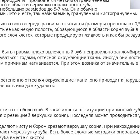
периодонтит проявляется четким отграниченным
ры) в области верхушки пораженного зуба,
 небольших размеров до 5-7 мм. Они обычно
мы. Это и есть, так называемые, гранулемы и кистогранулемы.
ых в свою очередь развиваются кисты (размеры превышают 0,5 
ать ее как некую полость, образующуюся в области корня зуба в
кого слоя клеток, которые продуцируют жидкость и как бы разд
 быть травма, плохо вылеченный зуб, неправильно запломбиро
уваться" годами, оттесняя окружающие ткани. Иногда они дост
ным причинам нагнаивается. При этом возникают значительны
 постепенно оттесняя окружающие ткани, оно приводит к нару
лечить или даже удалять.
 кисты с оболочкой. В зависимости от ситуации причинный зуб 
омия с резекцией верхушки корня). Последняя может проводиться
даляют кисту и бором срезают верхушку корня. При нахождении к
ирают через лунку зуба. Есть более сложные методики операц
зуба вместе с кистой.