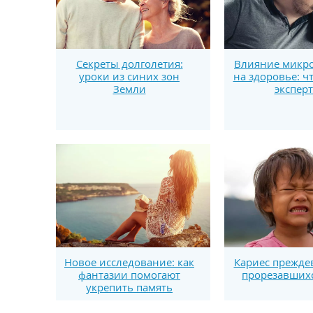
Секреты долголетия:
Влияние микро
уроки из синих зон
на здоровье: ч
Земли
экспер
Новое исследование: как
Кариес прежде
фантазии помогают
прорезавшихс
укрепить память