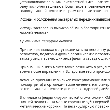
устанавливают ее в нижнечелюстной ямке. Если же 
рану послойно зашивают. Если такое вправление не
головку нижней челюсти и сразу же после заживле
Исходы и осложнения застарелых передних вывихов
Исходы застарелых вывихов обычно благоприятные
нижней челюсти.
Привычные передние вывихи.
Привычные вывихи могут возникать по нескольку р
ревматизм, подагра и другие органические патоло
также у лиц, перенесших энцефалит и страдающих 
Привычный вывих может также возникать в результ
время после вправления). Вследствие этого происхо
Лечение привычных вывихов консервативное или хи
полиартрита) и ортопедическое лечение, например
ветви нижней челюсти (шина К. С. Ядровой), либо 
В клинике кафедры хирургической стоматологии КМ
нижней челюсти. На малые коренные зубы верхней 
металлические коронки. На вестибулярную поверхно