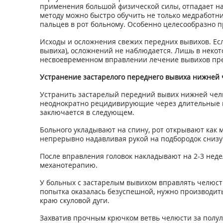
применения большой физической силы, отпадает на
методу можно быстро обучить не только медработни
пальцев в рот больному. Особенно целесообразно п
Исходы и осложнения свежих передних вывихов. Е
вывиха), осложнений не наблюдается. Лишь в некот
несвоевременном вправлении лечение вывихов пред
Устранение застарелого переднего вывиха нижней 
Устранить застарелый передний вывих нижней челюс
неоднократно рецидивирующие через длительные пр
заключается в следующем.
Больного укладывают на спину, рот открывают как
непрерывно надавливая рукой на подбородок снизу 
После вправления головок накладывают на 2-3 нед
механотерапию.
У больных с застарелым вывихом вправлять челюсть 
попытка оказалась безуспешной, нужно производит
краю скуловой дуги.
Захватив прочным крючком ветвь челюсти за полулу