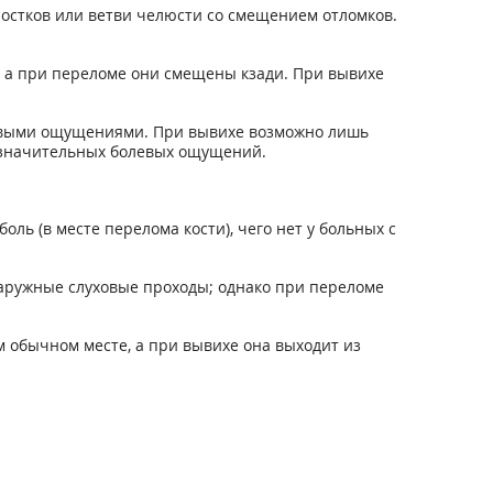
стков или ветви челюсти со смещением отломков.
д, а при переломе они смещены кзади. При вывихе
левыми ощущениями. При вывихе возможно лишь
 значительных болевых ощущений.
ь (в месте перелома кости), чего нет у больных с
аружные слуховые проходы; однако при переломе
 обычном месте, а при вывихе она выходит из