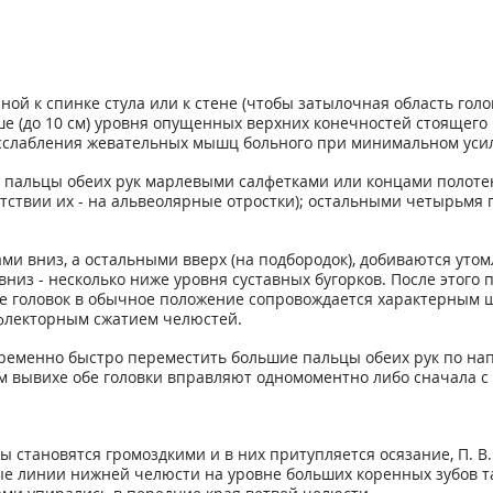
иной к спинке стула или к стене (чтобы затылочная область го
ше (до 10 см) уровня опущенных верхних конечностей стоящего
расслабления жевательных мышц больного при минимальном уси
 пальцы обеих рук марлевыми салфетками или концами полотен
утствии их - на альвеолярные отростки); остальными четырьмя
и вниз, а остальными вверх (на подбородок), добиваются уто
низ - несколько ниже уровня суставных бугорков. После этого
ие головок в обычное положение сопровождается характерным 
ефлекторным сжатием челюстей.
ременно быстро переместить большие пальцы обеих рук по нап
 вывихе обе головки вправляют одномоментно либо сначала с о
ы становятся громоздкими и в них притупляется осязание, П. 
ые линии нижней челюсти на уровне больших коренных зубов т