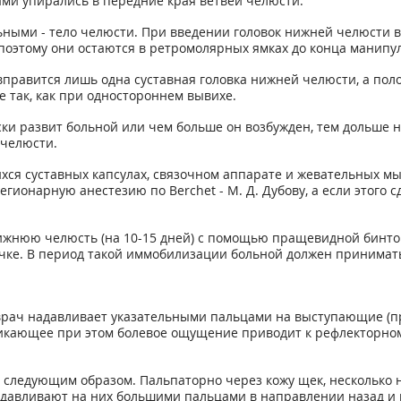
ами упирались в передние края ветвей челюсти.
ьными - тело челюсти. При введении головок нижней челюсти в
 поэтому они остаются в ретромолярных ямках до конца манипу
вправится лишь одна суставная головка нижней челюсти, а по
е так, как при одностороннем вывихе.
ски развит больной или чем больше он возбужден, тем дольше 
 челюсти.
ся суставных капсулах, связочном аппарате и жевательных м
гионарную анестезию по Berchet - М. Д. Дубову, а если этого 
ижнюю челюсть (на 10-15 дней) с помощью пращевидной бинтов
очке. В период такой иммобилизации больной должен принима
то врач надавливает указательными пальцами на выступающие (
никающее при этом болевое ощущение приводит к рефлекторн
 следующим образом. Пальпаторно через кожу щек, несколько 
давливают на них большими пальцами в направлении назад и 