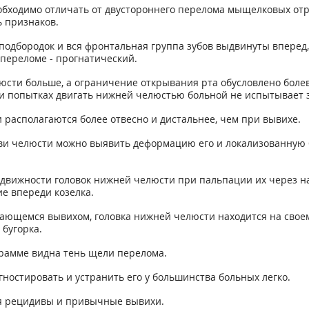
бходимо отличать от двустороннего перелома мыщелковых отро
 признаков.
е подбородок и вся фронтальная группа зубов выдвинуты впере
 переломе - прогнатический.
люсти больше, а ограничение открывания рта обусловлено бо
ри попытках двигать нижней челюстью больной не испытывает
 располагаются более отвесно и дистальнее, чем при вывихе.
ви челюсти можно выявить деформацию его и локализованную бол
одвижности головок нижней челюсти при пальпации их через н
ие впереди козелка.
дающемся вывихом, головка нижней челюсти находится на своем
 бугорка.
ограмме видна тень щели перелома.
гностировать и устранить его у большинства больных легко.
я рецидивы и привычные вывихи.