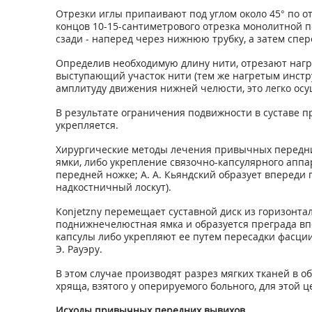
Отрезки иглы припаивают под углом около 45° по о
концов 10-15-сантиметрового отрезка монолитной п
сзади - наперед через нижнюю трубку, а затем спер
Определив необходимую длину нити, отрезают нагр
выступающий участок нити (тем же нагретым инстр
амплитуду движения нижней челюсти, это легко ос
В результате ограничения подвижности в суставе п
укрепляется.
Хирургические методы лечения привычных передни
ямки, либо укрепление связочно-капсулярного аппа
передней ножке; А. А. Кьяндский образует вперед
надкостничный лоскут).
Konjetzny перемещает суставной диск из горизонта
поднижнечелюстная ямка и образуется преграда вп
капсулы либо укрепляют ее путем пересадки фасци
Э. Рауэру.
В этом случае производят разрез мягких тканей в об
хряща, взятого у оперируемого больного, для этой
Исходы привычных передних вывихов.