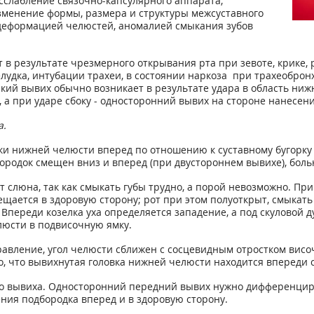
слабление связочно-капсулярного аппарата,
зменение формы, размера и структуры межсуставного
деформацией челюстей, аномалией смыкания зубов
 результате чрезмерного открывания рта при зевоте, крике, р
удка, интубации трахеи, в состоянии наркоза при трахеоброн
кий вывих обычно возникает в результате удара в область ниж
а при ударе сбоку - односторонний вывих на стороне нанесени
а.
 нижней челюсти вперед по отношению к суставному бугорку в
бородок смещен вниз и вперед (при двустороннем вывихе), бо
т слюна, так как смыкать губы трудно, а порой невозможно. Пр
щается в здоровую сторону; рот при этом полуоткрыт, смыкат
Впереди козелка уха определяется западение, а под скуловой д
юсти в подвисочную ямку.
авление, угол челюсти сближен с сосцевидным отростком висо
, что вывихнутая головка нижней челюсти находится впереди с
о вывиха. Односторонний передний вывих нужно дифференцир
ния подбородка вперед и в здоровую сторону.