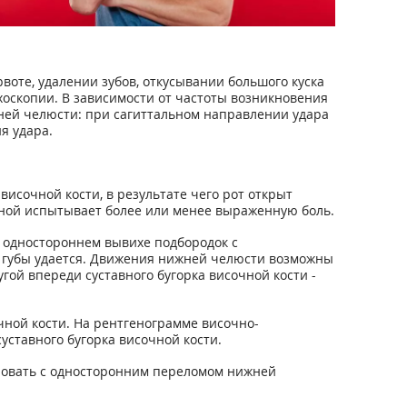
воте, удалении зубов, откусывании большого куска
хоскопии. В зависимости от частоты возникновения
ней челюсти: при сагиттальном направлении удара
я удара.
исочной кости, в результате чего рот открыт
льной испытывает более или менее выраженную боль.
и одностороннем вывихе подбородок с
ь губы удается. Движения нижней челюсти возможны
угой впереди суставного бугорка височной кости -
чной кости. На рентгенограмме височно-
уставного бугорка височной кости.
овать с односторонним переломом нижней