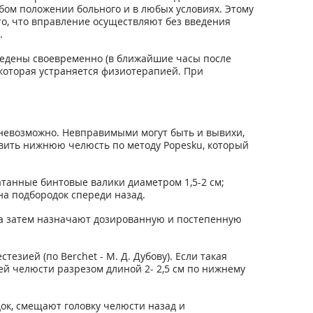
бом положении больного и в любых условиях. Этому
то, что вправление осуществляют без введения
.
едены своевременно (в ближайшие часы после
 которая устраняется физиотерапией. При
 невозможно. Невправимыми могут быть и вывихи,
вить нижнюю челюсть по методу Popesku, который
танные бинтовые валики диаметром 1,5-2 см;
на подбородок спереди назад.
 а затем назначают дозированную и постепенную
зией (по Berchet - М. Д. Дубову). Если такая
й челюсти разрезом длиной 2- 2,5 см по нижнему
ок, смещают головку челюсти назад и