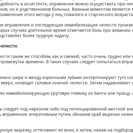
добность в ассистенте, оправление можно осуществить при лю
ков, но и родственников больных. Важным моментом является 
рименение этого метода у лиц пожилого и старческого возраста
сли вправление и последующая иммобилизация челюсти произв
орых случаях длительное время отмечается боль при жевании,
ставляет более трудную задачу.
челюсти.
ти таким же способом, как и свежий, часто очень трудно или
омежутки времени. В таких случаях следует попытаться впра
 можно шире и между коренными зубами интерпонируют туго ска
вверх, низводят головки нижней челюсти. Затем надавливают 
ели иммобилизирующую круговую повязку из бинта или пращу,
следует под наркозом либо под потенцированной местной анесте
ь вправление оперативным путем, обнажив край вырезки нижне
нную вырезку, оттягивают ее вниз, а затем, нажав на подбород