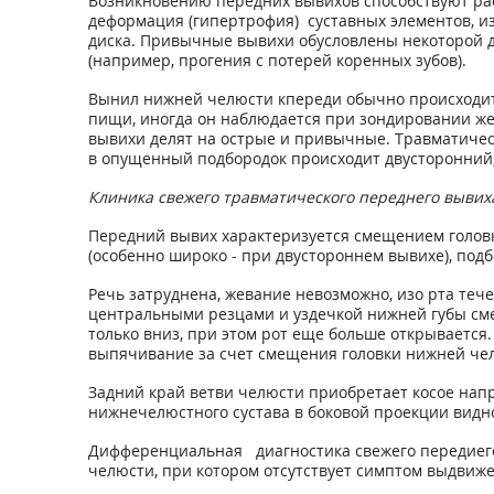
Возникновению передних вывихов способствуют рас
деформация (гипертрофия) суставных элементов, и
диска. Привычные вывихи обусловлены некоторой 
(например, прогения с потерей коренных зубов).
Вынил нижней челюсти кпереди обычно происходит в
пищи, иногда он наблюдается при зондировании жел
вывихи делят на острые и привычные. Травматичес
в опущенный подбородок происходит двусторонний, 
Клиника свежего травматического переднего вывих
Передний вывих характеризуется смещением головки
(особенно широко - при двустороннем вывихе), под
Речь затруднена, жевание невозможно, изо рта тече
центральными резцами и уздечкой нижней губы сме
только вниз, при этом рот еще больше открывается. 
выпячивание за счет смещения головки нижней чел
Задний край ветви челюсти приобретает косое напр
нижнечелюстного сустава в боковой проекции видно
Дифференциальная диагностика свежего передиег
челюсти, при котором отсутствует симптом выдвиже