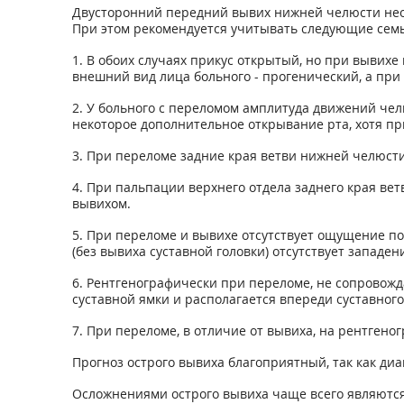
Двусторонний передний вывих нижней челюсти нео
При этом рекомендуется учитывать следующие семь
1. В обоих случаях прикус открытый, но при вывих
внешний вид лица больного - прогенический, а при
2. У больного с переломом амплитуда движений че
некоторое дополнительное открывание рта, хотя п
3. При переломе задние края ветви нижней челюсти
4. При пальпации верхнего отдела заднего края вет
вывихом.
5. При переломе и вывихе отсутствует ощущение п
(без вывиха суставной головки) отсутствует западен
6. Рентгенографически при переломе, не сопровож
суставной ямки и располагается впереди суставного
7. При переломе, в отличие от вывиха, на рентген
Прогноз острого вывиха благоприятный, так как диа
Осложнениями острого вывиха чаще всего являютс