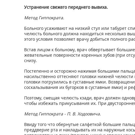
Устранение свежего переднего вывиха.
Метод Гиппократа.
Больного усаживают на низкий стул или табурет сп
челюсть больного должна находиться несколько вы
этого условия позволяет врачу добиться полного 
Встав лицом к больному, врач обвертывает большие
жевательные поверхности коренных зубов (при отс
снизу.
Постепенно и осторожно нажимая большими пальцам
насильственно оттесняют головки нижней челюсти в
головки погрузились в суставные ямки. Возвращен
соскальзывания их бугорков в суставные ямки) и р
Поэтому, смещая челюсть кзади, врач должен однов
чтобы избежать прикусывания их. При двустороннем
Метод Гиппократа - П. В. Ходоовича.
Ввиду того что обернутые салфеткой большие пальц
преддверие рта и накладывать их на наружные кос