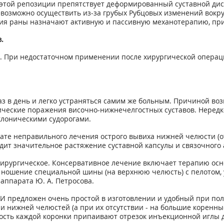
этой репозиции препятствует деформированный суставной диск
возможно осуществить из-за грубых Рубцовых изменений вокруг
ния раны назначают активную и пассивную механотерапию, при
.
. При недостаточном применении после хирургической операц
аз в день и легко устраняться самим же больным. Причиной во
гические поражения височно-нижнечелгостных суставов. Неред
клоническими судорогами.
ате неправильного лечения острого вывиха нижней челюсти (
дит значительное растяжение суставной капсулы и связочного 
рургическое. Консервативное лечение включает терапию осно
 ношение специальной шины (на верхнюю челюсть) с пелотом,
аппарата Ю. А. Петросова.
И предложен очень простой в изготовлении и удобный при по
и нижней челюстей (а при их отсутствии - на большие коренн
сть каждой коронки припаивают отрезок инъекционной иглы дл