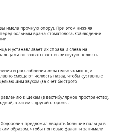
ловы имела прочную опору). При этом нижняя
 перед больным врача-стоматолога. Соблюдение
лии.
ца и устанавливает их справа и слева на
 пальцами он захватывает вывихнутую челюсть
мления и расслабления жевательных мышц и
 плавно смещают челюсть назад, чтобы суставные
щелкающим звуком (за счет быстрого
равлению к щекам (в вестибулярное пространство),
дной, а затем с другой стороны.
В. Ходорович предложил вводить большие пальцы в
аким образом, чтобы ногтевые фаланги занимали