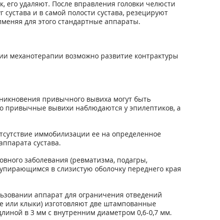
, его удаляют. После вправления головки челюсти
 сустава и в самой полости сустава, резецируют
меняя для этого стандартные аппараты.
ии механотерапии возможно развитие контрактуры
зникновения привычного вывиха могут быть
ко привычные вывихи наблюдаются у эпилептиков, а
отсутствие иммобилизации ее на определенное
аппарата сустава.
вного заболевания (ревматизма, подагры,
 упирающимся в слизистую оболочку переднего края
льзовании аппарат для ограничения отведений
ые или клыки) изготовляют две штампованные
иной в 3 мм с внутренним диаметром 0,6-0,7 мм.