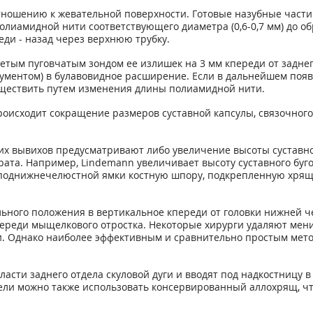
тношению к жевательной поверхности. Готовые назубные части
олиамидной нити соответствующего диаметра (0,6-0,7 мм) до о
еди - назад через верхнюю трубку.
етым пуговчатым зондом ее излишек на 3 мм кпереди от задне
ументом) в булавовидное расширение. Если в дальнейшем поя
уществить путем изменения длины полиамидной нити.
роисходит сокращение размеров суставной капсулы, связочного 
х вывихов предусматривают либо увеличение высоты суставно
рата. Например, Lindemann увеличивает высоту суставного буго
и поднижнечелюстной ямки костную шпору, подкрепленную хрящо
льного положения в вертикальное кпереди от головки нижней че
ереди мыщелкового отростка. Некоторые хирурги удаляют мени
и. Однако наиболее эффективным и сравнительно простым метод
ласти заднего отдела скуловой дуги и вводят под надкостницу в
 цели можно также использовать консервированный аллохрящ, 