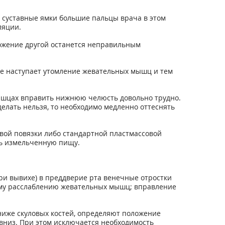
 суставные ямки большие пальцы врача в этом
ляции.
ложение другой останется неправильным
не наступает утомление жевательных мышц и тем
ышцах вправить нижнюю челюсть довольно трудно.
сделать нельзя, то необходимо медленно оттеснять
ой повязки либо стандартной пластмассовой
ть измельченную пищу.
при вывихе) в преддверие рта венечные отростки
ому расслаблению жевательных мышц; вправление
ниже скуловых костей, определяют положение
вниз. При этом исключается необходимость