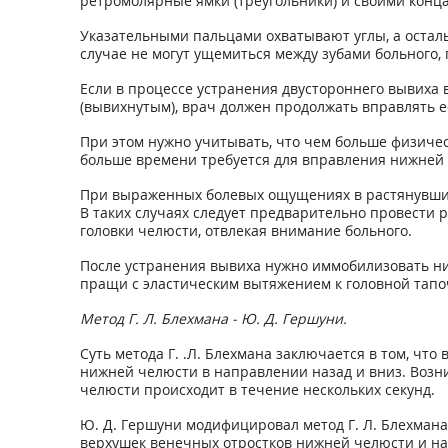
ретромолярные ямки (треугольники) и своими конц
Указательными пальцами охватывают углы, а остал
случае не могут ущемиться между зубами больного,
Если в процессе устранения двустороннего вывиха 
(вывихнутым), врач должен продолжать вправлять е
При этом нужно учитывать, что чем больше физиче
больше времени требуется для вправления нижней
При выраженных болевых ощущениях в растянувших
В таких случаях следует предварительно провести ре
головки челюсти, отвлекая внимание больного.
После устранения вывиха нужно иммобилизовать н
пращи с эластическим вытяжением к головной тап
Метод Г. Л. Блехмана - Ю. Д. Гершуни.
Суть метода Г. .Л. Блехмана заключается в том, ч
нижней челюсти в направлении назад и вниз. Воз
челюсти происходит в течение нескольких секунд.
Ю. Д. Гершуни модифицировал метод Г. Л. Блехмана
верхушек венечных отростков нижней челюсти и на