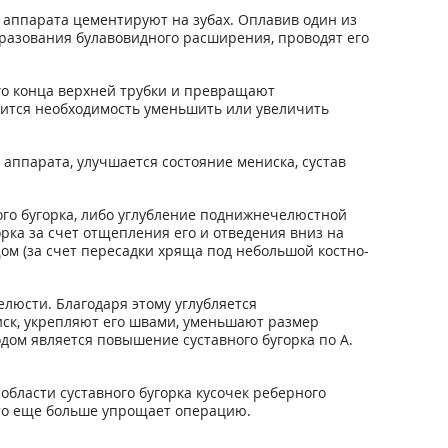
 аппарата цементируют на зубах. Оплавив один из
бразования булавовидного расширения, проводят его
го конца верхней трубки и превращают
вится необходимость уменьшить или увеличить
аппарата, улучшается состояние мениска, сустав
го бугорка, либо углубление поднижнечелюстной
рка за счет отщепления его и отведения вниз на
м (за счет пересадки хряща под небольшой костно-
люсти. Благодаря этому углубляется
ск, укрепляют его швами, уменьшают размер
ом является повышение суставного бугорка по А.
 области суставного бугорка кусочек реберного
что еще больше упрощает операцию.