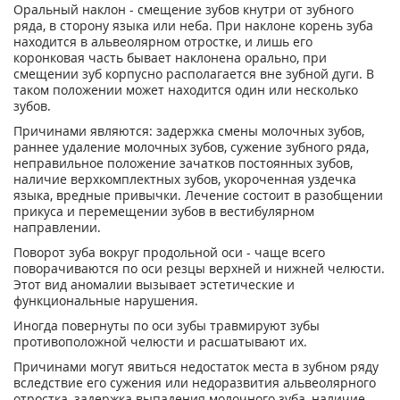
Оральный наклон - смещение зубов кнутри от зубного
ряда, в сторону языка или неба. При наклоне корень зуба
находится в альвеолярном отростке, и лишь его
коронковая часть бывает наклонена орально, при
смещении зуб корпусно располагается вне зубной дуги. В
таком положении может находится один или несколько
зубов.
Причинами являются: задержка смены молочных зубов,
раннее удаление молочных зубов, сужение зубного ряда,
неправильное положение зачатков постоянных зубов,
наличие верхкомплектных зубов, укороченная уздечка
языка, вредные привычки. Лечение состоит в разобщении
прикуса и перемещении зубов в вестибулярном
направлении.
Поворот зуба вокруг продольной оси - чаще всего
поворачиваются по оси резцы верхней и нижней челюсти.
Этот вид аномалии вызывает эстетические и
функциональные нарушения.
Иногда повернуты по оси зубы травмируют зубы
противоположной челюсти и расшатывают их.
Причинами могут явиться недостаток места в зубном ряду
вследствие его сужения или недоразвития альвеолярного
отростка, задержка выпадения молочного зуба, наличие