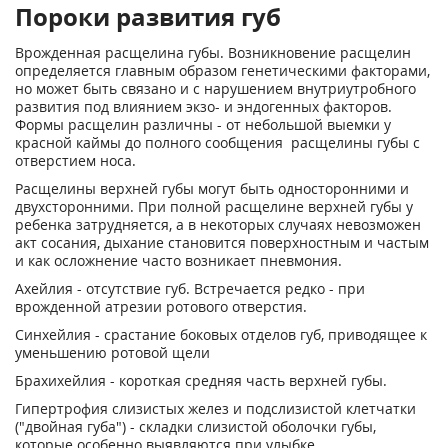
Пороки развития губ
Врожденная расщелина губы. Возникновение расщелин
определяется главным образом генетическими факторами,
но может быть связано и с нарушением внутриутробного
развития под влиянием экзо- и эндогенных факторов.
Формы расщелин различны - от небольшой выемки у
красной каймы до полного сообщения расщелины губы с
отверстием носа.
Расщелины верхней губы могут быть односторонними и
двухсторонними. При полной расщелине верхней губы у
ребенка затрудняется, а в некоторых случаях невозможен
акт сосания, дыхание становится поверхностным и частым
и как осложнение часто возникает пневмония.
Ахейлия - отсутствие губ. Встречается редко - при
врожденной атрезии ротового отверстия.
Синхейлия - срастание боковых отделов губ, приводящее к
уменьшению ротовой щели
Брахихейлия - короткая средняя часть верхней губы.
Гипертрофия слизистых желез и подслизистой клетчатки
("двойная губа") - складки слизистой оболочки губы,
которые особенно выявляются при улыбке.