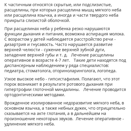
К частичным относятся скрытые, или подслизистые,
расщелины, при которых расщелина мышц мягкого неба
или расщелина язычка, а иногда и части твердого неба
прикрыта слизистой оболочкой.
При расщелинах неба у ребенка резко нарушаются
функции дыхания и питания, возможна аспирация молока.
С возрастом у детей наблюдается расстройство речи -
дизартрия и гнусавость. Часто нарушается развитие
верхней челюсти - сужение верхней зубной дуги,
западение верхней губы и т. д. Лечение расщелины
оперативное в возрасте 4-7 лет. Такие дети находятся под
диспансерным наблюдением у ряда специалистов:
педиатра, стоматолога, оториноларинголога, логопеда.
Узкое высокое небо - гипсистафилия. Полагают, что этот
порок возникает в результате ротового дыхания при
гипертрофии глоточной миндалины. Лечение проводится
ортодонтическими методами.
Врожденное изолированное недоразвитие мягкого неба, в
основном язычка, а также небных дужек, что отрицательно
сказывается на акте глотания, а в дальнейшем на
произношение некоторых звуков. Лечение оперативное -
удлинение мягкого неба.