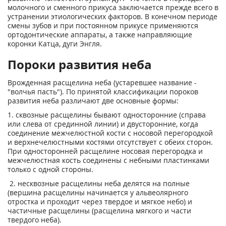
молочного и сменного прикуса заключается прежде всего в
устранении этиологических факторов. В конечном периоде
смены зубов и при постоянном прикусе применяются
ортодонтические аппараты, а также направляющие
коронки Катца, дуги Энгля.
Пороки развития неба
Врожденная расщелина неба (устаревшее название -
"волчья пасть"). По принятой классификации пороков
развития неба различают две основные формы:
1. сквозные расщелины бывают односторонние (справа
или слева от срединной линии) и двусторонние, когда
соединение межчелюстной кости с носовой перегородкой
и верхнечелюстными костями отсутствует с обеих сторон.
При односторонней расщелине носовая перегородка и
межчелюстная кость соединены с небными пластинками
только с одной стороны.
2. несквозные расщелины неба делятся на полные
(вершина расщелины начинается у альвеолярного
отростка и проходит через твердое и мягкое небо) и
частичные расщелины (расщелина мягкого и части
твердого неба).