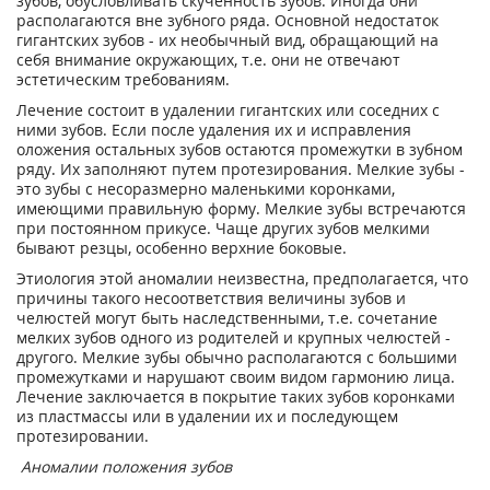
зубов, обусловливать скученность зубов. Иногда они
располагаются вне зубного ряда. Основной недостаток
гигантских зубов - их необычный вид, обращающий на
себя внимание окружающих, т.е. они не отвечают
эстетическим требованиям.
Лечение состоит в удалении гигантских или соседних с
ними зубов. Если после удаления их и исправления
оложения остальных зубов остаются промежутки в зубном
ряду. Их заполняют путем протезирования. Мелкие зубы -
это зубы с несоразмерно маленькими коронками,
имеющими правильную форму. Мелкие зубы встречаются
при постоянном прикусе. Чаще других зубов мелкими
бывают резцы, особенно верхние боковые.
Этиология этой аномалии неизвестна, предполагается, что
причины такого несоответствия величины зубов и
челюстей могут быть наследственными, т.е. сочетание
мелких зубов одного из родителей и крупных челюстей -
другого. Мелкие зубы обычно располагаются с большими
промежутками и нарушают своим видом гармонию лица.
Лечение заключается в покрытие таких зубов коронками
из пластмассы или в удалении их и последующем
протезировании.
Аномалии положения зубов