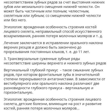
несоответствием зубных рядов за счет выстояния нижних
зубов или мезиального смещения нижней челюсти. Он
может быть частичным или полным; челюстным,
скелетным или зубным; со смещением нижней челюсти
или без него.
Этиология: врожденная особенность строения костей
лицевого скелета, неправильный способ искусственного
вскармливания, ранняя потеря молочных моляров и т. д.
Лечение заключается в исправлении орального наклона
верхних резцов и должно быть закончено до
прорезывания постоянных клыков, т. е. до 11 лет.
3. Трансверзальные суженные зубные ряды
несоответствие ширины верхнего и нижнего зубных рядов
Вертикальный глубокий прикус - такое смыкание зубных
рядов, при котором фронтальные зубы в значительной
степени перекрываются антагонистами. В зависимости от
вестибулярного или орального наклона различают две
разновидности глубокого прикуса - вертикальную и
горизонтальную.
Этиология: врожденная особенность строения лицевого
скелета, детские болезни, влияющие на рост и развитие
костей, ранняя потеря молочных моляров...