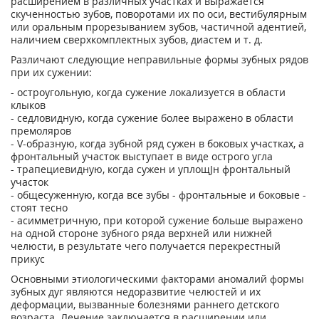
расширением в различных участках и выражается
скученностью зубов, поворотами их по оси, вестибулярным
или оральным прорезыванием зубов, частичной адентией,
наличием сверхкомплектных зубов, диастем и т. д.
Различают следующие неправильные формы зубных рядов
при их сужении:
- остроугольную, когда сужение локализуется в области
клыков
- седловидную, когда сужение более выражено в области
премоляров
- V-образную, когда зубной ряд сужен в боковых участках, а
фронтальный участок выступает в виде острого угла
- трапециевидную, когда сужен и уплощЈн фронтальный
участок
- общесуженную, когда все зубы - фронтальные и боковые -
стоят тесно
- асимметричную, при которой сужение больше выражено
на одной стороне зубного ряда верхней или нижней
челюсти, в результате чего получается перекрестный
прикус
Основными этиологическими факторами аномалий формы
зубных дуг являются недоразвитие челюстей и их
деформации, вызванные болезнями раннего детского
возраста. Лечение заключается в расширении или