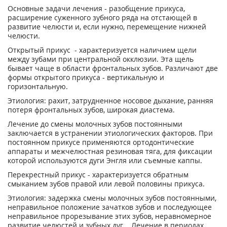
Основные задачи лечения - разобщение прикуса,
расширение суженного зубного ряда на отстающей в
развитие челюсти и, если нужно, перемещение нижней
челюсти.
Открытый прикус - характеризуется наличием щели
между зубами при центральной окклюзии. Эта щель
бывает чаще в области фронтальных зубов. Различают две
формы открытого прикуса - вертикальную и
горизонтальную.
Этиология: рахит, затрудненное носовое дыхание, ранняя
потеря фронтальных зубов, широкая диастема.
Лечение до смены молочных зубов постоянными
заключается в устранении этиологических факторов. При
постоянном прикусе применяются ортодонтические
аппараты и межчелюстная резиновая тяга, для фиксации
которой используются дуги Энгля или съемные каппы.
Перекрестный прикус - характеризуется обратным
смыканием зубов правой или левой половины прикуса.
Этиология: задержка смены молочных зубов постоянными,
неправильное положение зачатков зубов и последующее
неправильное прорезывание этих зубов, неравномерное
развитие челюстей и зубных дуг. Лечение в периодах