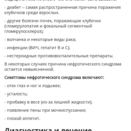
- диабет – самая распространенная причина поражения
клубочков среди взрослых.
- другие болезни почек, поражающие клубочки
(гломерулопатия и фокальный сегментный
гломерулосклероз);
- волчанка и некоторые виды рака;
- инфекции (ВИЧ, гепатит В и С);
- нестероидные противовоспалительные препараты.
В некоторых случаях причина нефротического синдрома
остается невыясненной.
Симптомы нефротического синдрома включают:
- отек глаз и ног и лодыжек;
- усталость;
- прибавку в весе (из-за лишней жидкости);
- появление пены при мочеиспускании;
- плохой аппетит.
Диагностика и лечение