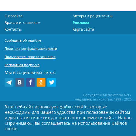
О проекте
Авторы и рецензенты
Врачам и клиникам
Реклама
Контакты
Карта сайта
Сообщить об ошибке
Политика конфиденциальности
Пользовательское соглашение
Бесплатная подписка
Мы в социальных сетях:
Copyright © MedicInform.Net -
медицина, психология, 1999 - 2026
Этот веб-сайт использует файлы cookie, которые
необходимы для Вашего удобства при пользовании сайтом
Копирование или иное распространение статей нашего сайта строго
воспрещается. Копирование раздела "Новости" допускается при наличии
и для статистических данных о посещаемости сайта. Нажав
активной открытой для поисковиков ссылки на MedicInform.Net
«Принимаю», вы соглашаетесь на использование файлов
cookie.
Материалы на сайте представлены в справочных целях. Редакция не всегда
разделяет мнение авторов опубликованных материалов. Перед