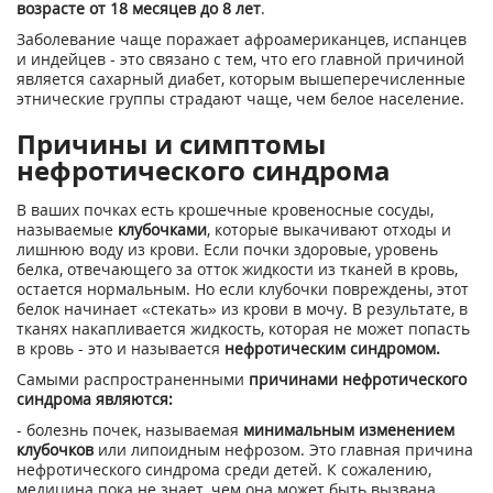
возрасте от 18 месяцев до 8 лет
.
Заболевание чаще поражает афроамериканцев, испанцев
и индейцев - это связано с тем, что его главной причиной
является сахарный диабет, которым вышеперечисленные
этнические группы страдают чаще, чем белое население.
Причины и симптомы
нефротического синдрома
В ваших почках есть крошечные кровеносные сосуды,
называемые
клубочками
, которые выкачивают отходы и
лишнюю воду из крови. Если почки здоровые, уровень
белка, отвечающего за отток жидкости из тканей в кровь,
остается нормальным. Но если клубочки повреждены, этот
белок начинает «стекать» из крови в мочу. В результате, в
тканях накапливается жидкость, которая не может попасть
в кровь - это и называется
нефротическим синдромом.
Самыми распространенными
причинами нефротического
синдрома являются:
- болезнь почек, называемая
минимальным изменением
клубочков
или липоидным нефрозом. Это главная причина
нефротического синдрома среди детей. К сожалению,
медицина пока не знает, чем она может быть вызвана.