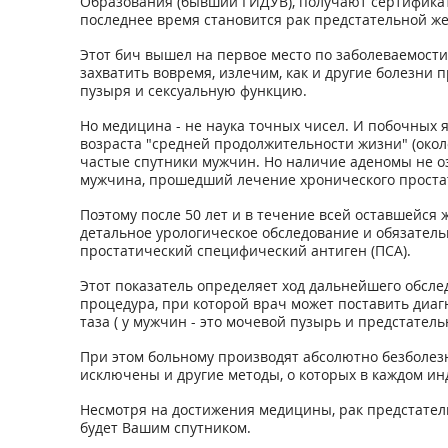
Образования (бывший ГИДУВ), получают сертификат
последнее время становится рак предстательной ж
Этот бич вышел на первое место по заболеваемости в
захватить вовремя, излечим, как и другие болезни
пузыря и сексуальную функцию.
Но медицина - не наука точных чисел. И побочных 
возраста "средней продолжительности жизни" (около
частые спутники мужчин. Но наличие аденомы не оз
мужчина, прошедший лечение хронического простат
Поэтому после 50 лет и в течение всей оставшейс
детальное урологическое обследование и обязатель
простатический специфический антиген (ПСА).
Этот показатель определяет ход дальнейшего обсл
процедура, при которой врач может поставить диаг
таза ( у мужчин - это мочевой пузырь и предстательн
При этом больному производят абсолютно безболез
исключены и другие методы, о которых в каждом ин
Несмотря на достижения медицины, рак предстатель
будет Вашим спутником.