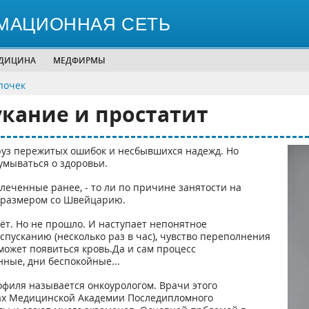
МАЦИОННАЯ СЕТЬ
ЕДИЦИНА
МЕДФИРМЫ
почек
кание и простатит
груз пережитых ошибок и несбывшихся надежд. Но
умываться о здоровьи.
леченные ранее, - то ли по причине занятости на
н размером со Швейцарию.
ёт. Но не прошло. И наступает непонятное
спусканию (несколько раз в час), чувство переполнения
может появиться кровь.Да и сам процесс
ные, дни беспокойные...
офиля называется онкоурологом. Врачи этого
сах Медицинской Академии Последипломного