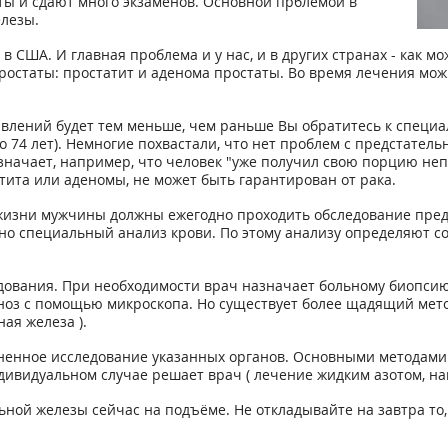
ы и сдают много экзаменов. Основной прблемой в
елезы.
 США. И главная проблема и у нас, и в других странах - как мо
 простаты: простатит и аденома простаты. Во время лечения мо
явлений будет тем меньше, чем раньше Вы обратитесь к специ
 74 лет). Немногие похвастали, что нет проблем с предстательн
начает, например, что человек "уже получил свою порцию непри
ита или аденомы, не может быть гарантирован от рака.
я жизни мужчины должны ежегодно проходить обследование пре
но специальный анализ крови. По этому анализу определяют с
едования. При необходимости врач назначает больному биопсию
ноз с помощью микроскопа. Но существует более щадящий мето
ая железа ).
ненное исследование указанных органов. Основными методами
дивидуальном случае решает врач ( лечение жидким азотом, нап
ной железы сейчас на подъёме. Не откладывайте на завтра то, 