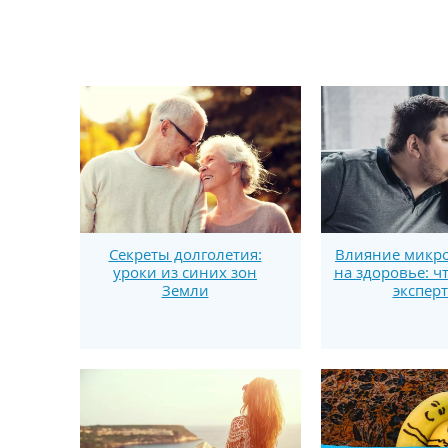
Секреты долголетия:
Влияние микро
уроки из синих зон
на здоровье: ч
Земли
экспер