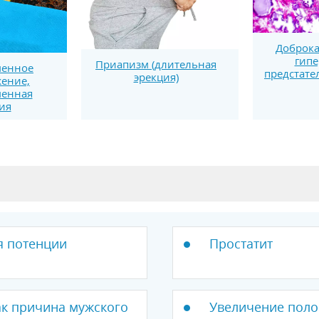
Доброка
гипе
Приапизм (длительная
менное
предстате
эрекция)
ение,
менная
ия
я потенции
Простатит
к причина мужского
Увеличение поло