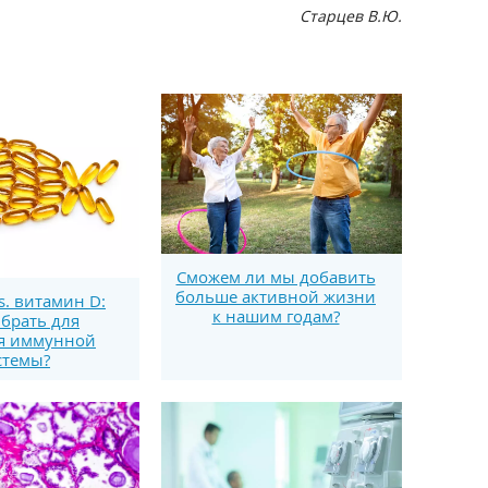
Старцев В.Ю.
Сможем ли мы добавить
больше активной жизни
s. витамин D:
к нашим годам?
брать для
я иммунной
стемы?