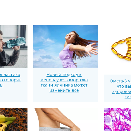
пластика
Новый подход к
то говорят
менопаузе: заморозка
Омега-3 v
ты
ткани яичника может
что вы
изменить все
здоровь
си