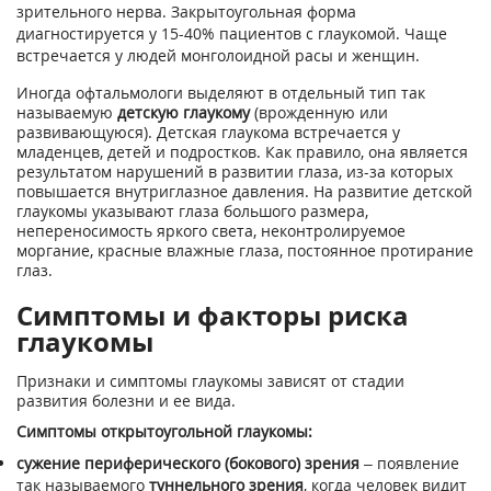
зрительного нерва. Закрытоугольная форма
диагностируется у 15-40% пациентов с глаукомой. Чаще
встречается у людей монголоидной расы и женщин.
Иногда офтальмологи выделяют в отдельный тип так
называемую
детскую глаукому
(врожденную или
развивающуюся). Детская глаукома встречается у
младенцев, детей и подростков. Как правило, она является
результатом нарушений в развитии глаза, из-за которых
повышается внутриглазное давления. На развитие детской
глаукомы указывают глаза большого размера,
непереносимость яркого света, неконтролируемое
моргание, красные влажные глаза, постоянное протирание
глаз.
Симптомы и факторы риска
глаукомы
Признаки и симптомы глаукомы зависят от стадии
развития болезни и ее вида.
Симптомы открытоугольной глаукомы:
сужение периферического (бокового) зрения
– появление
так называемого
туннельного зрения
, когда человек видит