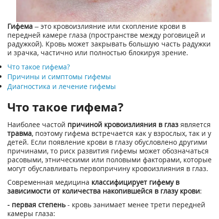
Гифема
– это кровоизлияние или скопление крови в
передней камере глаза (пространстве между роговицей и
радужкой). Кровь может закрывать большую часть радужки
и зрачка, частично или полностью блокируя зрение.
Что такое гифема?
Причины и симптомы гифемы
Диагностика и лечение гифемы
Что такое гифема?
Наиболее частой
причиной кровоизлияния в глаз
является
травма
, поэтому гифема встречается как у взрослых, так и у
детей. Если появление крови в глазу обусловлено другими
причинами, то риск развития гифемы может обозначаться
расовыми, этническими или половыми факторами, которые
могут обуславливать первопричину кровоизлияния в глаз.
Современная медицина
классифицирует гифему в
зависимости от количества накопившейся в глазу крови
:
- первая степень
- кровь занимает менее трети передней
камеры глаза: