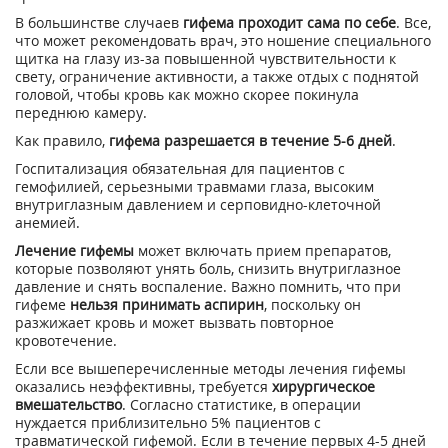
В большинстве случаев
гифема проходит сама по себе
. Все,
что может рекомендовать врач, это ношение специального
щитка на глазу из-за повышенной чувствительности к
свету, ограничение активности, а также отдых с поднятой
головой, чтобы кровь как можно скорее покинула
переднюю камеру.
Как правило,
гифема разрешается в течение 5-6 дней
.
Госпитализация обязательная для пациентов с
гемофилией, серьезными травмами глаза, высоким
внутриглазным давлением и серповидно-клеточной
анемией.
Лечение гифемы
может включать прием препаратов,
которые позволяют унять боль, снизить внутриглазное
давление и снять воспаление. Важно помнить, что при
гифеме
нельзя принимать аспирин
, поскольку он
разжижает кровь и может вызвать повторное
кровотечение.
Если все вышеперечисленные методы лечения гифемы
оказались неэффективны, требуется
хирургическое
вмешательство
. Согласно статистике, в операции
нуждается приблизительно 5% пациентов с
травматической гифемой. Если в течение первых 4-5 дней