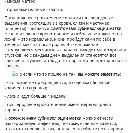
- миома матки;
- продолжительные схватки.
Послеродовое кровотечение и лохии (послеродовые
выделения, состоящие из крови, слизи и частичек
плаценты) считаются
симптомами субинволюции матки
.
Незначительное кровотечение и небольшое количество
лохий – это нормально, и они пройдут сами по себе в
течение месяца после родов. Это напоминает
затянувшиеся месячные – сначала выходит много крови и
сгустков, но с каждым днем выделения становятся все
светлее и скуднее, и так до тех пор, пока не прекращаются
совсем.
Но если что-то пошло не так,
вы можете заметить:
- что лохии не прекращаются, и содержат большое
количество сгустков;
- лохии идут больше 4 недель;
- послеродовое кровотечение имеет нерегулярный
характер.
К
осложнениям субинволюции матки
можно отнести
бактериальную инфекцию, поэтому, если вам кажется,
что что-то пошло не так, немедленно обратитесь к врачу.