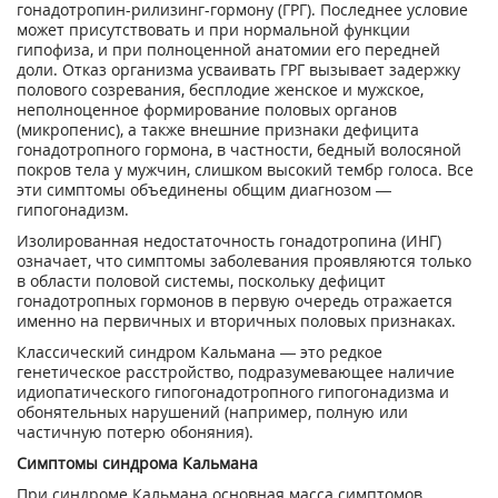
гонадотропин-рилизинг-гормону (ГРГ). Последнее условие
может присутствовать и при нормальной функции
гипофиза, и при полноценной анатомии его передней
доли. Отказ организма усваивать ГРГ вызывает задержку
полового созревания, бесплодие женское и мужское,
неполноценное формирование половых органов
(микропенис), а также внешние признаки дефицита
гонадотропного гормона, в частности, бедный волосяной
покров тела у мужчин, слишком высокий тембр голоса. Все
эти симптомы объединены общим диагнозом —
гипогонадизм.
Изолированная недостаточность гонадотропина (ИНГ)
означает, что симптомы заболевания проявляются только
в области половой системы, поскольку дефицит
гонадотропных гормонов в первую очередь отражается
именно на первичных и вторичных половых признаках.
Классический синдром Кальмана — это редкое
генетическое расстройство, подразумевающее наличие
идиопатического гипогонадотропного гипогонадизма и
обонятельных нарушений (например, полную или
частичную потерю обоняния).
Симптомы синдрома Кальмана
При синдроме Кальмана основная масса симптомов