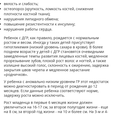
вялость и слабость;
остеопороз (хрупкость, ломкость костей, снижение
плотности костной ткани);
нарушения липидного обмена;
повышение резистентности к инсулину;
нарушения работы сердца.
Ребенок с ДГР, как правило, рождается с нормальным
ростом и весом. Иногда у таких детей присутствует
гипогликемия (низкий уровень сахара в крови). В более
позднем возрасте у детей с ДГР становятся очевидными
замедленные темпы развития лицевых костей, медленное
прорезывание зубов, плохой рост волос и ногтей, а также
излишне высокий голос, склонность к ожирению, задержка
закрытия швов черепа и медленное зарастание
«родничков».
У ребенка с аномально низким уровнем ГР этот недостаток
можно диагностировать в период от рождения до 12
месяцев. Если данные ребенка соответствуют норме,
задержку роста можно исключить.
Рост младенца в первые 6 месяцев жизни должен
увеличиться на 16-17 см, за второе полугодие жизни - еще
на 8 см, за второй год жизни - на 10 и более см. На 3-м и 4-