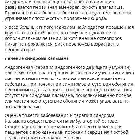
синдрома. У подавляющего большинства женщин
развивается первичная аменорея, сухость влагалища.
Практически все больные без соответствующего лечения
утрачивают способность к продолжению рода.
У всех больных гипогонадизмом наблюдается повышенная
хрупкость костной ткани, поэтому они нуждаются в
дополнительном лечении. И хотя внешне остеопороз
никак не проявляется, риск переломов возрастает в
несколько раз.
Лечение синдрома Кальмана
Андрогенная (терапия андрогенного дефицита у мужчин)
или заместительная терапия эстрогенами у женщин может
смягчить симптомы остеопороза или вовсе помочь его
избежать. При появлении симптомов отсутствия обоняния
необходимо сдать анализы, которые покажут наличие или
отсутствие синдрома Кальмана, поскольку именно полное
или частичное отсутствие обоняния может указывать на
это заболевание.
Оценка тяжести заболевания и терапия синдрома
Кальмана осуществляется на амбулаторной основе.
Стационарное лечение может быть необходимым для
пациентов с врожденными пороками сердца или острой
недостаточностью надпочечников.