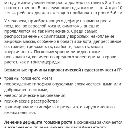
м году жизни увеличение роста должно составить 8 и 7 см
соответственно. В последующие годы жизни — от 4-х до 10
лет — ребенок должен ежегодно прибавлять в росте 5-6 см.
У человека, приобретающего дефицит гормона роста
позднее, во взрослой жизни, симптомы внешне
проявляются не так интенсивно. Среди самых
распространенных симптомов у взрослых: накопление
жировой массы, особенно в области живота, депрессивное
состояние, тревожность, слабость, вялость, малая
энергичность. Поскольку уровни липидов также
повышаются, количество вредного холестерина в крови
растет, как и триглицериды.
Возможные
причины идиопатической недостаточности ГР:
травмы головного мозга;
повреждение гипофиза опухолями злокачественными или
доброкачественными;
неврологические заболевания;
психические расстройства;
травмирование гипофиза в результате хирургического
вмешательства.
Лечение дефицита гормона роста
в основном заключается
в ежедневном приеме инъекций рекомбинантного