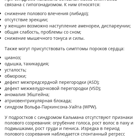
связана с гипогонадизмом. К ним относятся:
снижение полового влечения (либидо);
отсутствие эрекции;
у женщин возможно наступление аменореи, диспареунии;
общая слабость, проблемы со сном;
снижение мышечного тонуса и силы.
Также могут присутствовать симптомы пороков сердца:
цианоз;
одышка, тахикардия;
усталость;
обмороки;
дефект межпредсердной перегородки (ASD);
дефект межжелудочковой перегородки (VSD);
аномалия Эбштейна;
атриовентрикулярная блокада;
синдром Вольфа-Паркинсона-Уайта (WPW).
У подростков с синдромом Кальмана отсутствуют признаки
полового созревания: огрубение голоса, рост волос в паху и
подмышками, рост груди и пениса. Изредка в период
полового созревания наблюдается спонтанный регресс