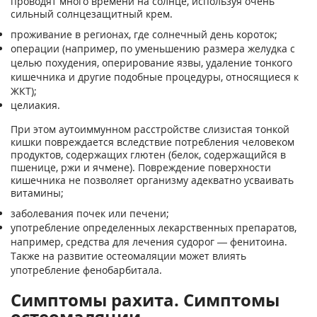
проводят много времени на солнце, используя очень
сильный солнцезащитный крем.
проживание в регионах, где солнечный день короток;
операции (например, по уменьшению размера желудка с
целью похудения, оперирование язвы, удаление тонкого
кишечника и другие подобные процедуры, относящиеся к
ЖКТ);
целиакия.
При этом аутоиммунном расстройстве слизистая тонкой
кишки повреждается вследствие потребления человеком
продуктов, содержащих глютен (белок, содержащийся в
пшенице, ржи и ячмене). Повреждение поверхности
кишечника не позволяет организму адекватно усваивать
витамины;
заболевания почек или печени;
употребление определенных лекарственных препаратов,
например, средства для лечения судорог — фенитоина.
Также на развитие остеомаляции может влиять
употребление фенобарбитала.
Симптомы рахита. Симптомы
остеомаляции