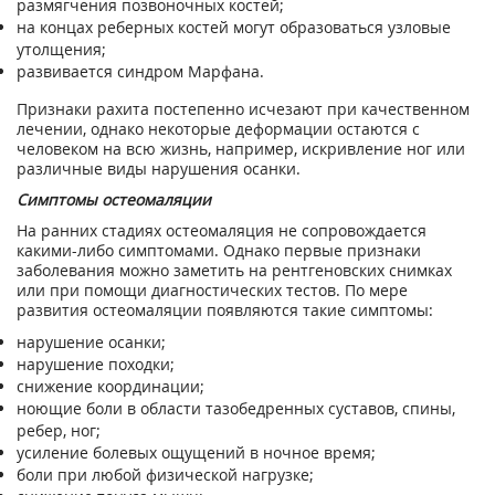
размягчения позвоночных костей;
на концах реберных костей могут образоваться узловые
утолщения;
развивается синдром Марфана.
Признаки рахита постепенно исчезают при качественном
лечении, однако некоторые деформации остаются с
человеком на всю жизнь, например, искривление ног или
различные виды нарушения осанки.
Симптомы остеомаляции
На ранних стадиях остеомаляция не сопровождается
какими-либо симптомами. Однако первые признаки
заболевания можно заметить на рентгеновских снимках
или при помощи диагностических тестов. По мере
развития остеомаляции появляются такие симптомы:
нарушение осанки;
нарушение походки;
снижение координации;
ноющие боли в области тазобедренных суставов, спины,
ребер, ног;
усиление болевых ощущений в ночное время;
боли при любой физической нагрузке;