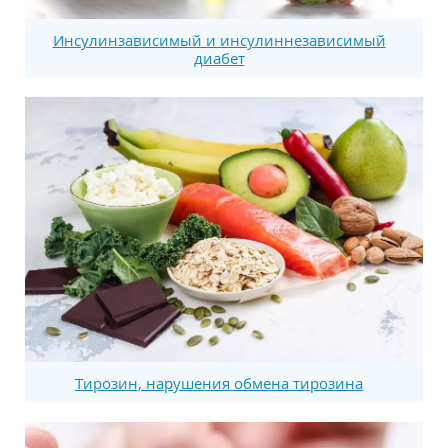
Инсулинзависимый и инсулиннезависимый
диабет
Тирозин, нарушения обмена тирозина