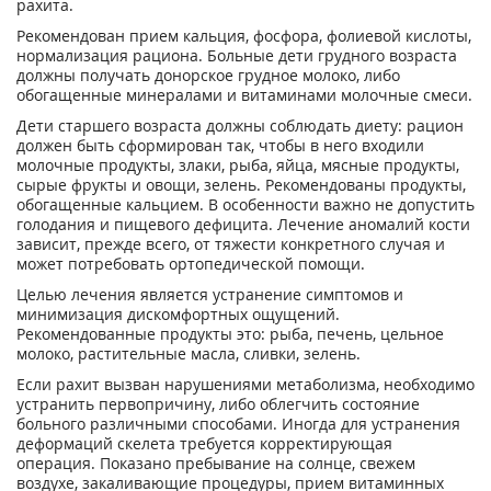
рахита.
Рекомендован прием кальция, фосфора, фолиевой кислоты,
нормализация рациона. Больные дети грудного возраста
должны получать донорское грудное молоко, либо
обогащенные минералами и витаминами молочные смеси.
Дети старшего возраста должны соблюдать диету: рацион
должен быть сформирован так, чтобы в него входили
молочные продукты, злаки, рыба, яйца, мясные продукты,
сырые фрукты и овощи, зелень. Рекомендованы продукты,
обогащенные кальцием. В особенности важно не допустить
голодания и пищевого дефицита. Лечение аномалий кости
зависит, прежде всего, от тяжести конкретного случая и
может потребовать ортопедической помощи.
Целью лечения является устранение симптомов и
минимизация дискомфортных ощущений.
Рекомендованные продукты это: рыба, печень, цельное
молоко, растительные масла, сливки, зелень.
Если рахит вызван нарушениями метаболизма, необходимо
устранить первопричину, либо облегчить состояние
больного различными способами. Иногда для устранения
деформаций скелета требуется корректирующая
операция. Показано пребывание на солнце, свежем
воздухе, закаливающие процедуры, прием витаминных