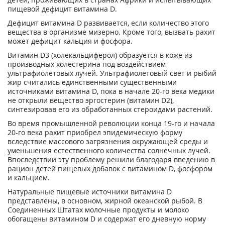
пищевой дефицит витамина D.
Дефицит витамина D развивается, если количество этого
вещества в организме мизерно. Кроме того, вызвать рахит
может дефицит кальция и фосфора.
Витамин D3 (холекальциферол) образуется в коже из
производных холестерина под воздействием
ультрафиолетовых лучей. Ультрафиолетовый свет и рыбий
жир считались единственными существенными
источниками витамина D, пока в начале 20-го века медики
не открыли вещество эргостерин (витамин D2),
синтезировав его из обработанных стероидами растений.
Во время промышленной революции конца 19-го и начала
20-го века рахит приобрел эпидемическую форму
вследствие массового загрязнения окружающей среды и
уменьшения естественного количества солнечных лучей.
Впоследствии эту проблему решили благодаря введению в
рацион детей пищевых добавок с витамином D, фосфором
и кальцием.
Натуральные пищевые источники витамина D
представлены, в основном, жирной океанской рыбой. В
Соединенных Штатах молочные продукты и молоко
обогащены витамином D и содержат его дневную норму