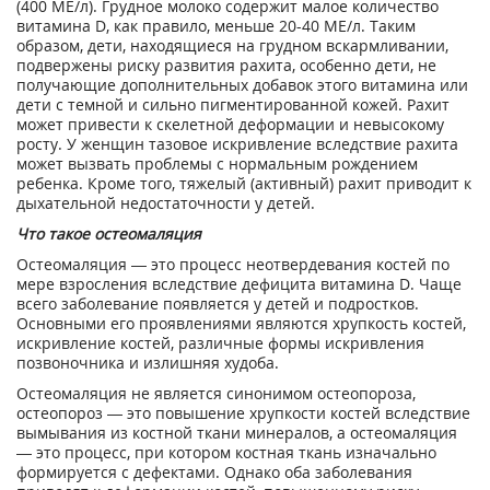
(400 МЕ/л). Грудное молоко содержит малое количество
витамина D, как правило, меньше 20-40 МЕ/л. Таким
образом, дети, находящиеся на грудном вскармливании,
подвержены риску развития рахита, особенно дети, не
получающие дополнительных добавок этого витамина или
дети с темной и сильно пигментированной кожей. Рахит
может привести к скелетной деформации и невысокому
росту. У женщин тазовое искривление вследствие рахита
может вызвать проблемы с нормальным рождением
ребенка. Кроме того, тяжелый (активный) рахит приводит к
дыхательной недостаточности у детей.
Что такое остеомаляция
Остеомаляция — это процесс неотвердевания костей по
мере взросления вследствие дефицита витамина D. Чаще
всего заболевание появляется у детей и подростков.
Основными его проявлениями являются хрупкость костей,
искривление костей, различные формы искривления
позвоночника и излишняя худоба.
Остеомаляция не является синонимом остеопороза,
остеопороз — это повышение хрупкости костей вследствие
вымывания из костной ткани минералов, а остеомаляция
— это процесс, при котором костная ткань изначально
формируется с дефектами. Однако оба заболевания