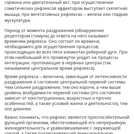
гормона или двигательный акт; при осуществлении
соматических рефлексов эффектором выступает скелетная
мышца, при вегетативных рефлексах – железа или гладкая
мускулатура.
Период от момента раздражения (обнаружение
рецептором стимула) до ответа на него называют
временем рефлекса. Оно состоит из времени,
необходимого для осуществления процессов,
происходящих во всех пяти элементах реберной дуги. При
этом наибольший его промежуток уходит на процессы
интеграции, протекающие в нервных центрах (так
называемое центральное время рефлекса).
Время рефлекса – величина, зависящая от интенсивности
раздражения и состояния центральной нервной системы.
Чем сильнее раздражение, тем оно короче, а чем выше
уровень возбудимости нервной системы (это состояние
зависит от конституционных, возрастных и прочих
особенностей, а также условий жизни и деятельности), тем
оно длиннее.
Важно понимать, что рефлекс является приспособительной
функцией организма, обеспечивающей его непрерывную
жизнедеятельность и уравновешивание с окружающей
средой, а также поддерживающей функциональную