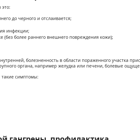
 это:
инего до черного и отслаивается;
ния инфекции;
ке (без более раннего внешнего повреждения кожи);
внутренней, болезненность в области пораженного участка прис
крупного органа, например желудка или печени, болевые ощуще
 такие симптомы:
ой гангрены, профилактика