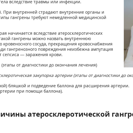
тела вследствие травмы или инфекции.
й. При внутренней страдают внутренние органы и
е типы гангрены требуют немедленной медицинской
орая начинается вследствие атеросклеротических
 такой гангрены можно назвать внутреннюю
го кровеносного сосуда, прекращения кровоснабжения
щади гангренозного повреждения неизбежна ампутация
т сепсиса — заражения крови.
склеротическая закупорка артерии (этапы от диагностики до о
вой) бляшкой и подведение баллона для расширения артерии.
ртерии при помощи баллона).
ричины атеросклеротической гангр