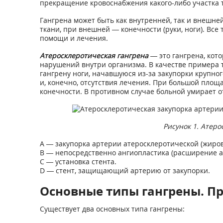
прекращение кровоснабжения какого-либо участка 
Гангрена может быть как внутренней, так и внешне
ткани, при внешней — конечности (руки, ноги). Вс
помощи и лечения.
Атеросклеротическая гангрена
— это гангрена, кот
нарушений внутри организма. В качестве примера
гангрену ноги, начавшуюся из-за закупорки крупно
и, конечно, отсутствия лечения. При большой пло
конечности. В противном случае больной умирает о
Рисунок 1. Атеро
A — закупорка артерии атеросклеротической (жиро
B — непосредственно ангиопластика (расширение а
C — установка стента.
D — стент, защищающий артерию от закупорки.
Основные типы гангрены. П
Существует два основных типа гангрены: