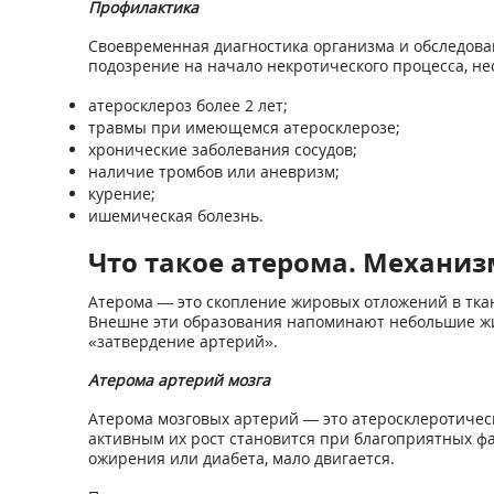
Профилактика
Своевременная диагностика организма и обследова
подозрение на начало некротического процесса, не
атеросклероз более 2 лет;
травмы при имеющемся атеросклерозе;
хронические заболевания сосудов;
наличие тромбов или аневризм;
курение;
ишемическая болезнь.
Что такое атерома. Механи
Атерома — это скопление жировых отложений в ткан
Внешне эти образования напоминают небольшие жиро
«затвердение артерий».
Атерома артерий мозга
Атерома мозговых артерий — это атеросклеротическ
активным их рост становится при благоприятных фа
ожирения или диабета, мало двигается.