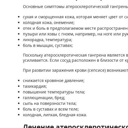
Основные симптомы атеросклеротической гангрены
сухая и сморщенная кожа, которая меняет цвет от с
холодная кожа, онемение;
отек и боль в предполагаемом месте распростране
пузыри или язвы с гноем, например, на ноге или ру
лихорадка, температура;
боль в мышцах, суставах;
Поскольку атеросклеротическая гангрена является 
усиливается. Если сосуд расположен в близости от 
При развитии заражения крови (сепсисе) возникают
снижается кровяное давление;
тахикардия;
повышение температуры тела;
галлюцинации, бред;
сыпь на поверхности тела;
боль в суставах и всем теле;
холодная, липкая, бледная кожа.
Лечение атеросклеротическ