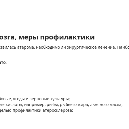
озга, меры профилактики
развилась атерома, необходимо ли хирургическое лечение. На
то:
бовые, ягоды и зерновые культуры;
е кислоты, например, рыбы, рыбьего жира, льняного масла;
целью профилактики атеросклероза;
;