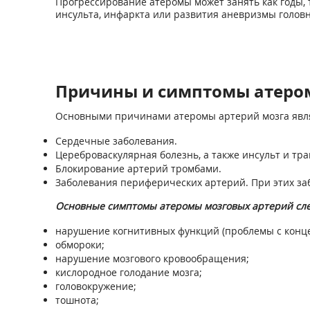
Прогрессирование атеромы может занять как годы, т
инсульта, инфаркта или развития аневризмы головн
Причины и симптомы атеро
Основными причинами атеромы артерий мозга явл
Сердечные заболевания.
Цереброваскулярная болезнь, а также инсульт и тр
Блокирование артерий тромбами.
Заболевания периферических артерий. При этих за
Основные симптомы атеромы мозговых артерий сл
нарушение когнитивных функций (проблемы с конц
обмороки;
нарушение мозгового кровообращения;
кислородное голодание мозга;
головокружение;
тошнота;