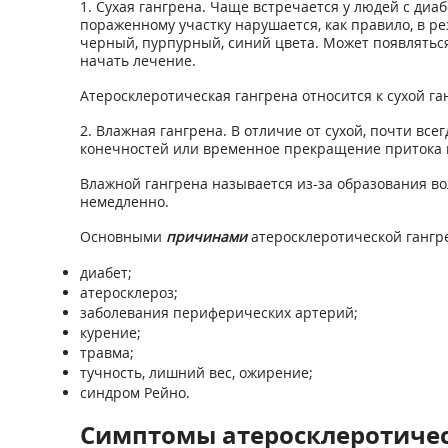
1. Сухая гангрена. Чаще встречается у людей с диа
пораженному участку нарушается, как правило, в р
черный, пурпурный, синий цвета. Может появляться
начать лечение.
Атеросклеротическая гангрена относится к сухой га
2. Влажная гангрена. В отличие от сухой, почти в
конечностей или временное прекращение притока к
Влажной гангрена называется из-за образования во
немедленно.
Основными
причинами
атеросклеротической гангре
диабет;
атеросклероз;
заболевания периферических артерий;
курение;
травма;
тучность, лишний вес, ожирение;
синдром Рейно.
Симптомы атеросклеротичес