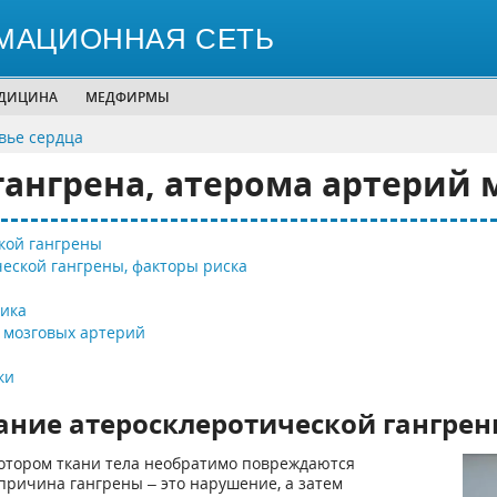
МАЦИОННАЯ СЕТЬ
ЕДИЦИНА
МЕДФИРМЫ
вье сердца
ангрена, атерома артерий 
кой гангрены
еской гангрены, факторы риска
ика
 мозговых артерий
ки
вание атеросклеротической гангре
котором ткани тела необратимо повреждаются
 причина гангрены – это нарушение, а затем