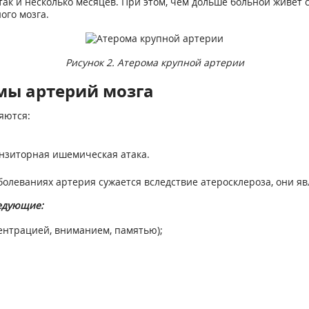
ак и несколько месяцев. При этом, чем дольше больной живет 
ого мозга.
Рисунок 2. Атерома крупной артерии
мы артерий мозга
яются:
анзиторная ишемическая атака.
болеваниях артерия сужается вследствие атеросклероза, они 
едующие:
ентрацией, вниманием, памятью);