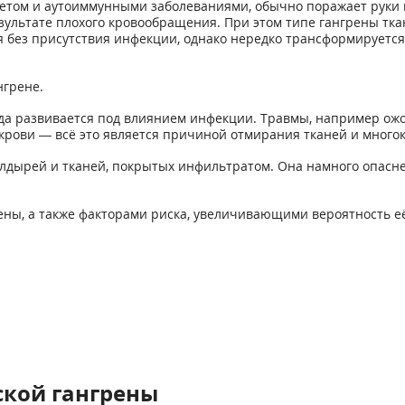
бетом и аутоиммунными заболеваниями, обычно поражает руки и 
езультате плохого кровообращения. При этом типе гангрены тк
 без присутствия инфекции, однако нередко трансформируется 
нгрене.
сегда развивается под влиянием инфекции. Травмы, например 
рови — всё это является причиной отмирания тканей и многок
лдырей и тканей, покрытых инфильтратом. Она намного опасне
ны, а также факторами риска, увеличивающими вероятность её
кой гангрены