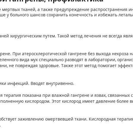
 мертвых тканей, а также предупреждение распространения ин
ше у больного шансов сохранить конечность и избежать леталь
ней хирургическим путем. Такой метод лечения не всегда явл
ене. При атеросклеротической гангрене без выхода некроза н
еленного вида мух специально разводят в лаборатории, органи
ни, не повреждая здоровые. Также этот метод помогает эффект
ки инфекций. Вводят внутривенно.
я терапия показана при влажной гангрене и язвах, связанных 
полненную кислородом. Этот кислород имеет давление более выс
обствует заживлению омертвевшей ткани. Кислородная терапия
.