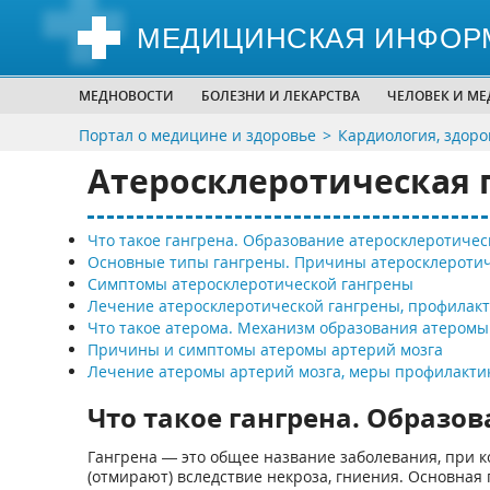
МЕДИЦИНСКАЯ ИНФОР
МЕДНОВОСТИ
БОЛЕЗНИ И ЛЕКАРСТВА
ЧЕЛОВЕК И М
Портал о медицине и здоровье
Кардиология, здоро
Атеросклеротическая г
Что такое гангрена. Образование атеросклеротичес
Основные типы гангрены. Причины атеросклеротич
Симптомы атеросклеротической гангрены
Лечение атеросклеротической гангрены, профилакт
Что такое атерома. Механизм образования атеромы
Причины и симптомы атеромы артерий мозга
Лечение атеромы артерий мозга, меры профилакти
Что такое гангрена. Образо
Гангрена — это общее название заболевания, при 
(отмирают) вследствие некроза, гниения. Основная