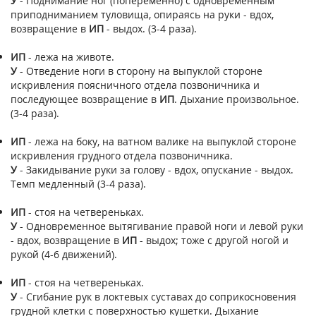
У
- Поднимание ног (попеременно) с одновременным
приподниманием туловища, опираясь на руки - вдох,
возвращение в
ИП
- выдох. (3-4 раза).
ИП
- лежа на животе.
У
- Отведение ноги в сторону на выпуклой стороне
искривления поясничного отдела позвоничника и
последующее возвращение в
ИП
. Дыхание произвольное.
(3-4 раза).
ИП
- лежа на боку, на ватном валике на выпуклой стороне
искривления грудного отдела позвоничника.
У
- Закидывание руки за голову - вдох, опускание - выдох.
Темп медленный (3-4 раза).
ИП
- стоя на четвереньках.
У
- Одновременное вытягивание правой ноги и левой руки
- вдох, возвращение в
ИП
- выдох; тоже с другой ногой и
рукой (4-6 движений).
ИП
- стоя на четвереньках.
У
- Сгибание рук в локтевых суставах до соприкосновения
грудной клетки с поверхностью кушетки. Дыхание