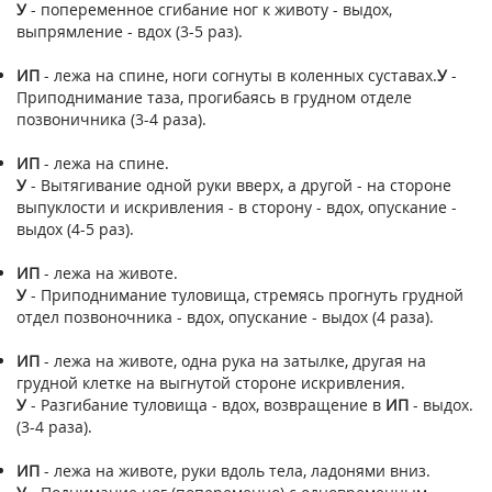
У
- попеременное сгибание ног к животу - выдох,
выпрямление - вдох (3-5 раз).
ИП
- лежа на спине, ноги согнуты в коленных суставах.
У
-
Приподнимание таза, прогибаясь в грудном отделе
позвоничника (3-4 раза).
ИП
- лежа на спине.
У
- Вытягивание одной руки вверх, а другой - на стороне
выпуклости и искривления - в сторону - вдох, опускание -
выдох (4-5 раз).
ИП
- лежа на животе.
У
- Приподнимание туловища, стремясь прогнуть грудной
отдел позвоночника - вдох, опускание - выдох (4 раза).
ИП
- лежа на животе, одна рука на затылке, другая на
грудной клетке на выгнутой стороне искривления.
У
- Разгибание туловища - вдох, возвращение в
ИП
- выдох.
(3-4 раза).
ИП
- лежа на животе, руки вдоль тела, ладонями вниз.